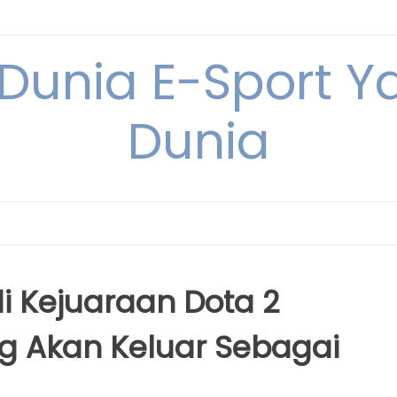
 Dunia E-Sport Y
Dunia
i Kejuaraan Dota 2
ng Akan Keluar Sebagai