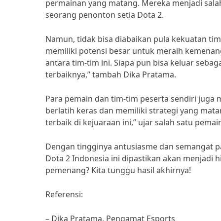
permainan yang matang. Mereka menjadi salah 
seorang penonton setia Dota 2.
Namun, tidak bisa diabaikan pula kekuatan tim-
memiliki potensi besar untuk meraih kemenang
antara tim-tim ini. Siapa pun bisa keluar s
terbaiknya,” tambah Dika Pratama.
Para pemain dan tim-tim peserta sendiri juga 
berlatih keras dan memiliki strategi yang ma
terbaik di kejuaraan ini,” ujar salah satu pemai
Dengan tingginya antusiasme dan semangat pa
Dota 2 Indonesia ini dipastikan akan menjadi 
pemenang? Kita tunggu hasil akhirnya!
Referensi:
– Dika Pratama, Pengamat Esports