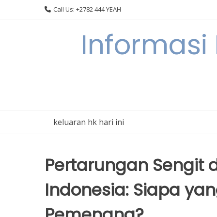
Skip
Call Us: +2782 444 YEAH
to
content
Informasi
keluaran hk hari ini
Pertarungan Sengit d
Indonesia: Siapa ya
Pemenang?