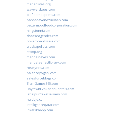
marianlives.org
waywardtees.com
pidfloorsexpress.com
bancodevenezuelaen.com
bettermoodfoodcorporation.com
hingstonnt.com
chooseagender.com
hoverboardssale.com
alaskapolitics.com
stsmp.org
manoelneves.com
mandelaeffectlibrary.com
roselynns.com
balanceyoganj.com
salesforceblogs.com
TrainGames365.com
BaytownEvaCationRentals.com
JabalpurCakeDelivery.com
halobjd.com
intelligenceqatar.com
PikaPikaApp.com