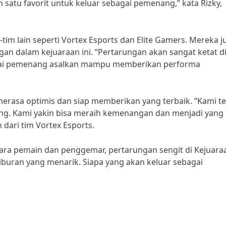
satu favorit untuk keluar sebagai pemenang,” kata Rizky,
tim lain seperti Vortex Esports dan Elite Gamers. Mereka j
an dalam kejuaraan ini. “Pertarungan akan sangat ketat d
ebagai pemenang asalkan mampu memberikan performa
merasa optimis dan siap memberikan yang terbaik. “Kami te
tang. Kami yakin bisa meraih kemenangan dan menjadi yang
n dari tim Vortex Esports.
ra pemain dan penggemar, pertarungan sengit di Kejuara
hiburan yang menarik. Siapa yang akan keluar sebagai