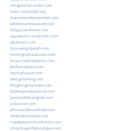
donglaishun-order.com
fiamc-rome2022.org
mariceworldessentials.com
lafisheriarestaurant.com
915jazzandmore.com
aguadulce-countryfair.com
jakehovis.com
bosswingsduluth.com
birminghamautocare.com
tonyscountrykitchen.com
jbellasnailspa.com
mychaihouse.com
alvisgrooming.com
thegeorginaestate.com
blythewoodseafood.com
paolosdelibangkok.com
bobacove.com
phoone24brookfield.com
mickeybarmama.com
roadwayconstructioninc.com
shopdragonflyboutique.com