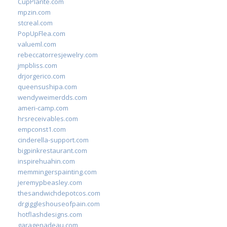
CupPlante.com
mpzin.com
stcreal.com
PopUpFlea.com
valueml.com
rebeccatorresjewelry.com
jmpbliss.com
drjorgerico.com
queensushipa.com
wendyweimerdds.com
ameri-camp.com
hrsreceivables.com
empconst1.com
cinderella-support.com
bigpinkrestaurant.com
inspirehuahin.com
memmingerspainting.com
jeremypbeasley.com
thesandwichdepotcos.com
drgiggleshouseofpain.com
hotflashdesigns.com
garagenadeau.com