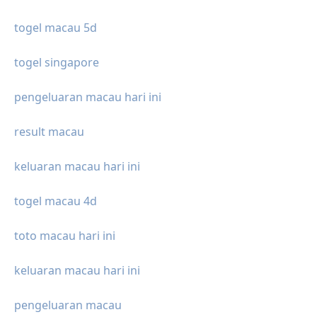
togel macau 5d
togel singapore
pengeluaran macau hari ini
result macau
keluaran macau hari ini
togel macau 4d
toto macau hari ini
keluaran macau hari ini
pengeluaran macau