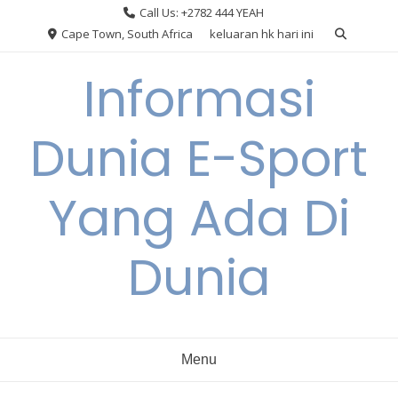
Skip
Call Us: +2782 444 YEAH
to
Cape Town, South Africa
keluaran hk hari ini
content
Informasi
Dunia E-Sport
Yang Ada Di
Dunia
Menu