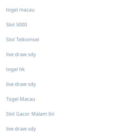
togel macau
Slot 5000
Slot Telkomsel
live draw sdy
togel hk
live draw sdy
Togel Macau
Slot Gacor Malam Ini
live draw sdy