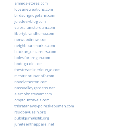
ammos-stores.com
loceanecreations.com
birdsongridgefarm.com
joiedevivblog.com
valera-amsterdam.com
libertybrandhemp.com
norwoodinnwi.com
neighboursmarket.com
blackanguscareers.com
bolesfororegon.com
bodega-ole.com
thestreamlinerlounge.com
mestrinorubanofc.com
novelatherton.com
nassvalleygardens.net
electjohnstewart.com
omptourtravels.com
tribratanews-polreskebumen.com
rsudbayuasih.org
publikjurnalistik.org
juneteenthapparel.net