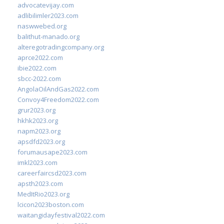
advocatevijay.com
adlibilimler2023.com
naswwebed.org
balithut-manado.org
alteregotradingcompany.org
aprce2022.com
ibie2022.com
sbcc-2022.com
AngolaOilAndGas2022.com
Convoy4Freedom2022.com
grur2023.org
hkhk2023.org
napm2023.org
apsdfd2023.org
forumausape2023.com
imkl2023.com
careerfaircsd2023.com
apsth2023.com
MedItRio2023.org
lcicon2023boston.com
waitangidayfestival2022.com