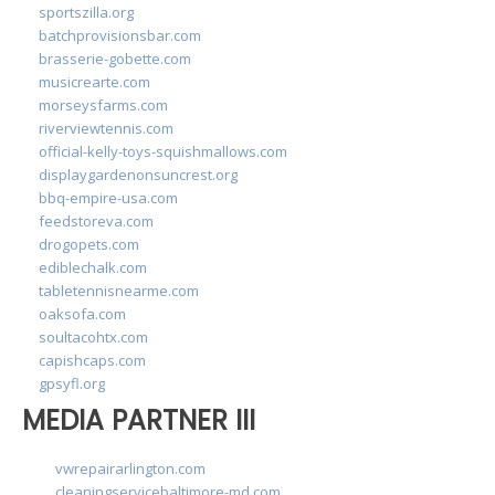
sportszilla.org
batchprovisionsbar.com
brasserie-gobette.com
musicrearte.com
morseysfarms.com
riverviewtennis.com
official-kelly-toys-squishmallows.com
displaygardenonsuncrest.org
bbq-empire-usa.com
feedstoreva.com
drogopets.com
ediblechalk.com
tabletennisnearme.com
oaksofa.com
soultacohtx.com
capishcaps.com
gpsyfl.org
MEDIA PARTNER III
vwrepairarlington.com
cleaningservicebaltimore-md.com