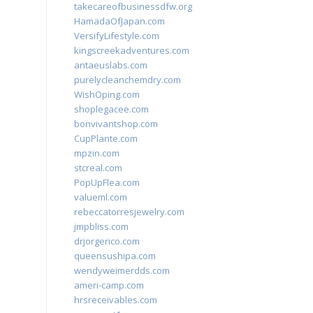
takecareofbusinessdfw.org
HamadaOfJapan.com
VersifyLifestyle.com
kingscreekadventures.com
antaeuslabs.com
purelycleanchemdry.com
WishOping.com
shoplegacee.com
bonvivantshop.com
CupPlante.com
mpzin.com
stcreal.com
PopUpFlea.com
valueml.com
rebeccatorresjewelry.com
jmpbliss.com
drjorgerico.com
queensushipa.com
wendyweimerdds.com
ameri-camp.com
hrsreceivables.com