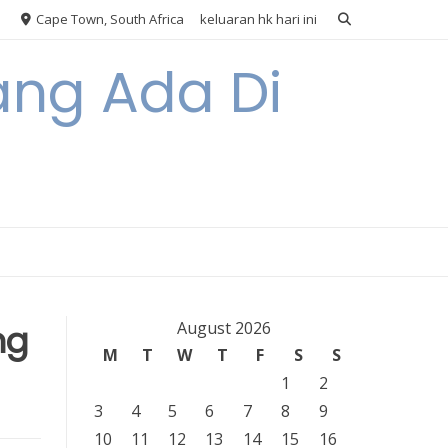
Cape Town, South Africa
keluaran hk hari ini
ang Ada Di
ng
August 2026
M
T
W
T
F
S
S
1
2
3
4
5
6
7
8
9
10
11
12
13
14
15
16