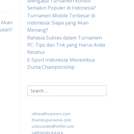
Mengapa Turnamen Konsol
Semakin Populer di Indonesia?
Turnamen Mobile Terbesar di
g Akan
Indonesia: Siapa yang Akan
utan?
Menang?
Rahasia Sukses dalam Turnamen
PC: Tips dan Trik yang Harus Anda
Ketahui
E-Sport Indonesia: Menembus
Dunia Championship
Search
for:
okhealthcareers.com
theintexperience.com
unboundedthefilm.com
catfriends-bg.org