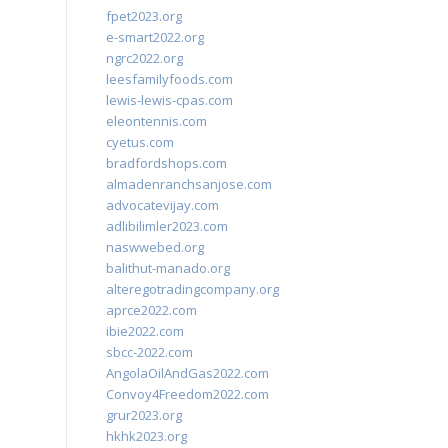
fpet2023.org
e-smart2022.org
ngrc2022.org
leesfamilyfoods.com
lewis-lewis-cpas.com
eleontennis.com
cyetus.com
bradfordshops.com
almadenranchsanjose.com
advocatevijay.com
adlibilimler2023.com
naswwebed.org
balithut-manado.org
alteregotradingcompany.org
aprce2022.com
ibie2022.com
sbcc-2022.com
AngolaOilAndGas2022.com
Convoy4Freedom2022.com
grur2023.org
hkhk2023.org