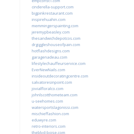
empconst1.com
cinderella-support.com
bigpinkrestaurant.com
inspirehuahin.com
memmingerspainting.com
jeremypbeasley.com
thesandwichdepotcos.com
drgiggleshouseofpain.com
hotflashdesigns.com
garagenadeau.com
lifestylechauffeurservice.com
EverNewNails.com
insideoutdecoratingcentre.com
salvatoresinpoint.com
jovialfloralco.com
johnlscotthometeam.com
u-seehomes.com
watersportslagonissi.com
mischieffashion.com
eduwyre.com
retro-interiors.com
theblvd-boise.com