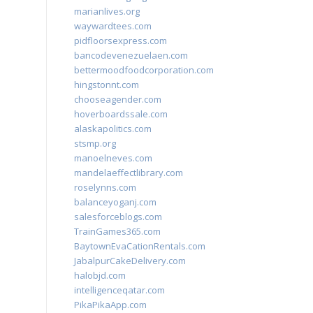
marianlives.org
waywardtees.com
pidfloorsexpress.com
bancodevenezuelaen.com
bettermoodfoodcorporation.com
hingstonnt.com
chooseagender.com
hoverboardssale.com
alaskapolitics.com
stsmp.org
manoelneves.com
mandelaeffectlibrary.com
roselynns.com
balanceyoganj.com
salesforceblogs.com
TrainGames365.com
BaytownEvaCationRentals.com
JabalpurCakeDelivery.com
halobjd.com
intelligenceqatar.com
PikaPikaApp.com