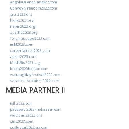
AngolaOilAndGas2022.com
Convoy4Freedom2022.com
grur2023.org
hkhk2023.org
napm2023.org
apsdfd2023.org
forumausape2023.com
imkl2023.com
careerfaircsd2023.com
apsth2023.com
MedItRio2023.org
lcicon2023boston.com
waitangidayfestival2022.com
vacancesscolaires2022.com
MEDIA PARTNER II
isth2022.com
p2b2pabi2023-makassar.com
wocfparis2023.org
sinc2023.com
scdlqatar2022-qa.com