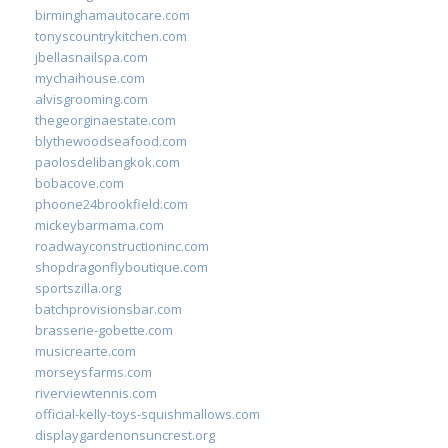
birminghamautocare.com
tonyscountrykitchen.com
jbellasnailspa.com
mychaihouse.com
alvisgrooming.com
thegeorginaestate.com
blythewoodseafood.com
paolosdelibangkok.com
bobacove.com
phoone24brookfield.com
mickeybarmama.com
roadwayconstructioninc.com
shopdragonflyboutique.com
sportszilla.org
batchprovisionsbar.com
brasserie-gobette.com
musicrearte.com
morseysfarms.com
riverviewtennis.com
official-kelly-toys-squishmallows.com
displaygardenonsuncrest.org