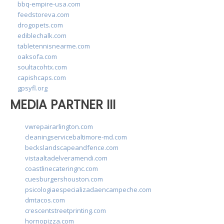
bbq-empire-usa.com
feedstoreva.com
drogopets.com
ediblechalk.com
tabletennisnearme.com
oaksofa.com
soultacohtx.com
capishcaps.com
gpsyfl.org
MEDIA PARTNER III
vwrepairarlington.com
cleaningservicebaltimore-md.com
beckslandscapeandfence.com
vistaaltadelveramendi.com
coastlinecateringnc.com
cuesburgershouston.com
psicologiaespecializadaencampeche.com
dmtacos.com
crescentstreetprinting.com
hornopizza.com