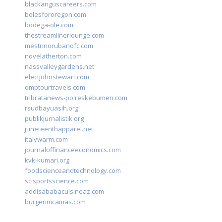
blackanguscareers.com
bolesfororegon.com
bodega-ole.com
thestreamlinerlounge.com
mestrinorubanofc.com
novelatherton.com
nassvalleygardens.net
electjohnstewart.com
omptourtravels.com
tribratanews-polreskebumen.com
rsudbayuasih.org
publikjurnalistik.org
juneteenthapparel.net
italywarm.com
journaloffinanceeconomics.com
kvk-kumari.org
foodscienceandtechnology.com
scisportsscience.com
addisababacuisineaz.com
burgerimcamas.com