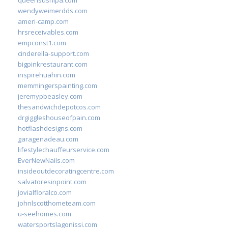
queensushipa.com
wendyweimerdds.com
ameri-camp.com
hrsreceivables.com
empconst1.com
cinderella-support.com
bigpinkrestaurant.com
inspirehuahin.com
memmingerspainting.com
jeremypbeasley.com
thesandwichdepotcos.com
drgiggleshouseofpain.com
hotflashdesigns.com
garagenadeau.com
lifestylechauffeurservice.com
EverNewNails.com
insideoutdecoratingcentre.com
salvatoresinpoint.com
jovialfloralco.com
johnlscotthometeam.com
u-seehomes.com
watersportslagonissi.com