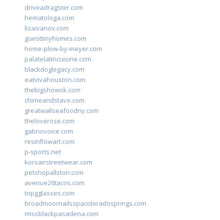
driveadragster.com
hematologa.com
lizaivanov.com
guesttinyhomes.com
home-plow-by-meyer.com
palatelatincuisine.com
blackdoglegacy.com
eatvivahouston.com
thebigshowok.com
chimeandstave.com
greatwallseafoodny.com
theloverose.com
gabriovoice.com
resinflowart.com
p-sports.net
korsairstreetwear.com
petshopallston.com
avenue26tacos.com
topgglasses.com
broadmoornailsspacoloradosprings.com
missblackpasadena.com