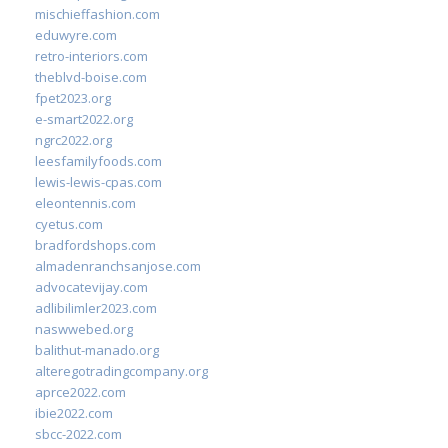
mischieffashion.com
eduwyre.com
retro-interiors.com
theblvd-boise.com
fpet2023.org
e-smart2022.org
ngrc2022.org
leesfamilyfoods.com
lewis-lewis-cpas.com
eleontennis.com
cyetus.com
bradfordshops.com
almadenranchsanjose.com
advocatevijay.com
adlibilimler2023.com
naswwebed.org
balithut-manado.org
alteregotradingcompany.org
aprce2022.com
ibie2022.com
sbcc-2022.com