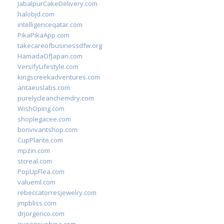
JabalpurCakeDelivery.com
halobjd.com
intelligenceqatar.com
PikaPikaApp.com
takecareofbusinessdfw.org
HamadaOfJapan.com
VersifyLifestyle.com
kingscreekadventures.com
antaeuslabs.com
purelycleanchemdry.com
WishOping.com
shoplegacee.com
bonvivantshop.com
CupPlante.com
mpzin.com
stcreal.com
PopUpFlea.com
valueml.com
rebeccatorresjewelry.com
jmpbliss.com
drjorgerico.com