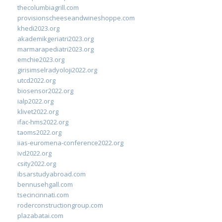
thecolumbiagrill.com
provisionscheeseandwineshoppe.com
khedi2023.org
akademikgeriatri2023.org
marmarapediatri2023.org
emchie2023.org
girisimselradyoloji2022.org
utcd2022.org
biosensor2022.org
ialp2022.org
klivet2022.org
ifac-hms2022.org
taoms2022.org
iias-euromena-conference2022.org
ivd2022.org
csity2022.org
ibsarstudyabroad.com
bennusehgall.com
tsecincinnati.com
roderconstructiongroup.com
plazabatai.com