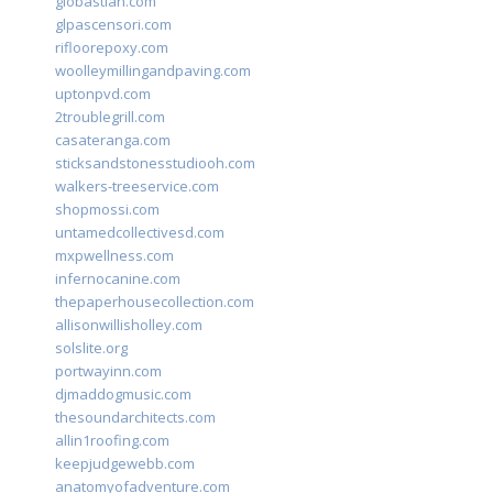
giobastian.com
glpascensori.com
rifloorepoxy.com
woolleymillingandpaving.com
uptonpvd.com
2troublegrill.com
casateranga.com
sticksandstonesstudiooh.com
walkers-treeservice.com
shopmossi.com
untamedcollectivesd.com
mxpwellness.com
infernocanine.com
thepaperhousecollection.com
allisonwillisholley.com
solslite.org
portwayinn.com
djmaddogmusic.com
thesoundarchitects.com
allin1roofing.com
keepjudgewebb.com
anatomyofadventure.com