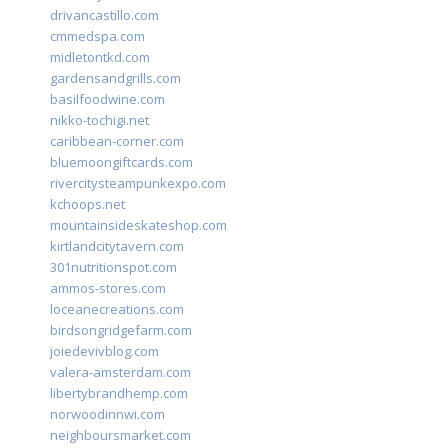
drivancastillo.com
cmmedspa.com
midletontkd.com
gardensandgrills.com
basilfoodwine.com
nikko-tochigi.net
caribbean-corner.com
bluemoongiftcards.com
rivercitysteampunkexpo.com
kchoops.net
mountainsideskateshop.com
kirtlandcitytavern.com
301nutritionspot.com
ammos-stores.com
loceanecreations.com
birdsongridgefarm.com
joiedevivblog.com
valera-amsterdam.com
libertybrandhemp.com
norwoodinnwi.com
neighboursmarket.com