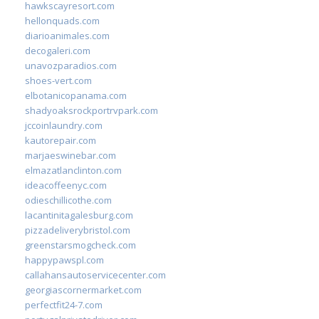
hawkscayresort.com
hellonquads.com
diarioanimales.com
decogaleri.com
unavozparadios.com
shoes-vert.com
elbotanicopanama.com
shadyoaksrockportrvpark.com
jccoinlaundry.com
kautorepair.com
marjaeswinebar.com
elmazatlanclinton.com
ideacoffeenyc.com
odieschillicothe.com
lacantinitagalesburg.com
pizzadeliverybristol.com
greenstarsmogcheck.com
happypawspl.com
callahansautoservicecenter.com
georgiascornermarket.com
perfectfit24-7.com