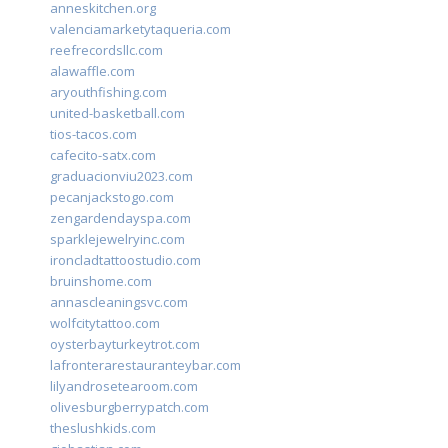
anneskitchen.org
valenciamarketytaqueria.com
reefrecordsllc.com
alawaffle.com
aryouthfishing.com
united-basketball.com
tios-tacos.com
cafecito-satx.com
graduacionviu2023.com
pecanjackstogo.com
zengardendayspa.com
sparklejewelryinc.com
ironcladtattoostudio.com
bruinshome.com
annascleaningsvc.com
wolfcitytattoo.com
oysterbayturkeytrot.com
lafronterarestauranteybar.com
lilyandrosetearoom.com
olivesburgberrypatch.com
theslushkids.com