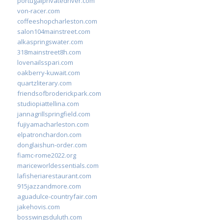
portugalprivatedriver.com
von-racer.com
coffeeshopcharleston.com
salon104mainstreet.com
alkaspringswater.com
318mainstreet8h.com
lovenailsspari.com
oakberry-kuwait.com
quartzliterary.com
friendsofbroderickpark.com
studiopiattellina.com
jannagrillspringfield.com
fujiyamacharleston.com
elpatronchardon.com
donglaishun-order.com
fiamc-rome2022.org
mariceworldessentials.com
lafisheriarestaurant.com
915jazzandmore.com
aguadulce-countryfair.com
jakehovis.com
bosswingsduluth.com