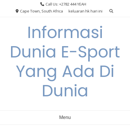
Skip
Call Us: +2782 444 YEAH
to
Cape Town, South Africa
keluaran hk hari ini
content
Informasi
Dunia E-Sport
Yang Ada Di
Dunia
Menu