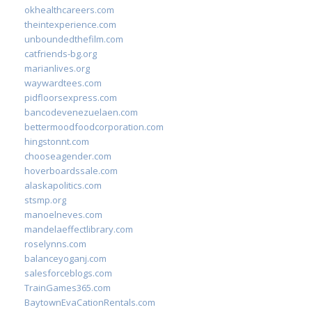
okhealthcareers.com
theintexperience.com
unboundedthefilm.com
catfriends-bg.org
marianlives.org
waywardtees.com
pidfloorsexpress.com
bancodevenezuelaen.com
bettermoodfoodcorporation.com
hingstonnt.com
chooseagender.com
hoverboardssale.com
alaskapolitics.com
stsmp.org
manoelneves.com
mandelaeffectlibrary.com
roselynns.com
balanceyoganj.com
salesforceblogs.com
TrainGames365.com
BaytownEvaCationRentals.com