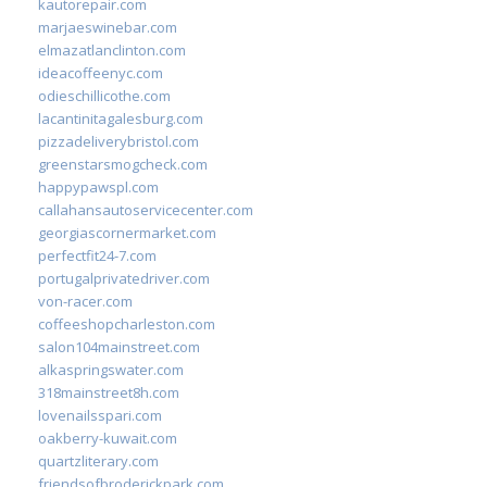
kautorepair.com
marjaeswinebar.com
elmazatlanclinton.com
ideacoffeenyc.com
odieschillicothe.com
lacantinitagalesburg.com
pizzadeliverybristol.com
greenstarsmogcheck.com
happypawspl.com
callahansautoservicecenter.com
georgiascornermarket.com
perfectfit24-7.com
portugalprivatedriver.com
von-racer.com
coffeeshopcharleston.com
salon104mainstreet.com
alkaspringswater.com
318mainstreet8h.com
lovenailsspari.com
oakberry-kuwait.com
quartzliterary.com
friendsofbroderickpark.com