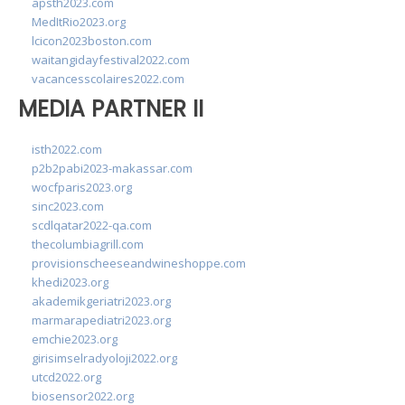
apsth2023.com
MedItRio2023.org
lcicon2023boston.com
waitangidayfestival2022.com
vacancesscolaires2022.com
MEDIA PARTNER II
isth2022.com
p2b2pabi2023-makassar.com
wocfparis2023.org
sinc2023.com
scdlqatar2022-qa.com
thecolumbiagrill.com
provisionscheeseandwineshoppe.com
khedi2023.org
akademikgeriatri2023.org
marmarapediatri2023.org
emchie2023.org
girisimselradyoloji2022.org
utcd2022.org
biosensor2022.org