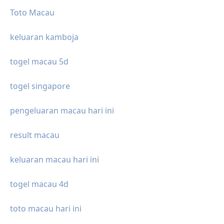
Toto Macau
keluaran kamboja
togel macau 5d
togel singapore
pengeluaran macau hari ini
result macau
keluaran macau hari ini
togel macau 4d
toto macau hari ini