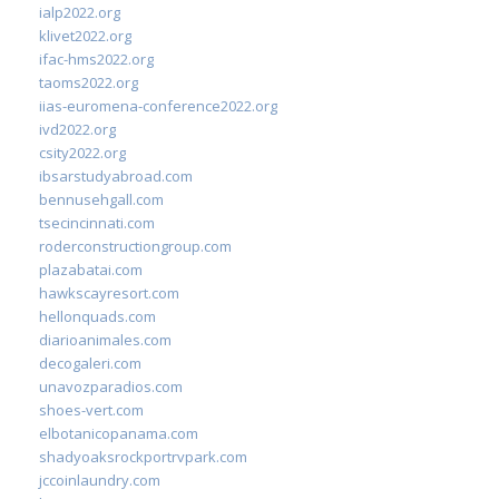
ialp2022.org
klivet2022.org
ifac-hms2022.org
taoms2022.org
iias-euromena-conference2022.org
ivd2022.org
csity2022.org
ibsarstudyabroad.com
bennusehgall.com
tsecincinnati.com
roderconstructiongroup.com
plazabatai.com
hawkscayresort.com
hellonquads.com
diarioanimales.com
decogaleri.com
unavozparadios.com
shoes-vert.com
elbotanicopanama.com
shadyoaksrockportrvpark.com
jccoinlaundry.com