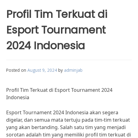
Profil Tim Terkuat di
Esport Tournament
2024 Indonesia
Posted on
August 9, 2024
by
adminjab
Profil Tim Terkuat di Esport Tournament 2024
Indonesia
Esport Tournament 2024 Indonesia akan segera
digelar, dan semua mata tertuju pada tim-tim terkuat
yang akan bertanding. Salah satu tim yang menjadi
sorotan adalah tim yang memiliki profil tim terkuat di