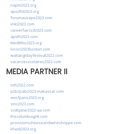
napm2023.org
apsdfd2023.org
forumausape2023.com
imkl2023.com
careerfaircsd2023.com
apsth2023.com
MedItRio2023.org
lcicon2023boston.com
waitangidayfestival2022.com
vacancesscolaires2022.com
MEDIA PARTNER II
isth2022.com
p2b2pabi2023-makassar.com
wocfparis2023.org
sinc2023.com
scdlqatar2022-qa.com
thecolumbiagrill.com
provisionscheeseandwineshoppe.com
khedi2023.org