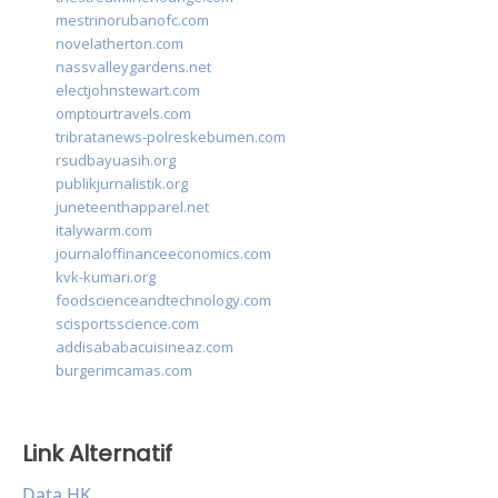
mestrinorubanofc.com
novelatherton.com
nassvalleygardens.net
electjohnstewart.com
omptourtravels.com
tribratanews-polreskebumen.com
rsudbayuasih.org
publikjurnalistik.org
juneteenthapparel.net
italywarm.com
journaloffinanceeconomics.com
kvk-kumari.org
foodscienceandtechnology.com
scisportsscience.com
addisababacuisineaz.com
burgerimcamas.com
Link Alternatif
Data HK