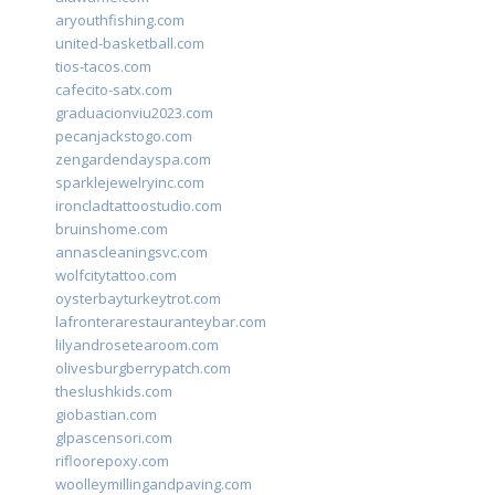
aryouthfishing.com
united-basketball.com
tios-tacos.com
cafecito-satx.com
graduacionviu2023.com
pecanjackstogo.com
zengardendayspa.com
sparklejewelryinc.com
ironcladtattoostudio.com
bruinshome.com
annascleaningsvc.com
wolfcitytattoo.com
oysterbayturkeytrot.com
lafronterarestauranteybar.com
lilyandrosetearoom.com
olivesburgberrypatch.com
theslushkids.com
giobastian.com
glpascensori.com
rifloorepoxy.com
woolleymillingandpaving.com