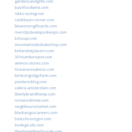
gardensandgrills.com
basilfoodwine.com
nikko-tochigi.net
caribbean-corner.com
bluemoongiftcards.com
rivercitysteampunkexpo.com
kchoops.net
mountainsideskateshop.com
kirtlandcitytavern.com
301nutritionspot.com
ammos-stores.com
loceanecreations.com
birdsongridgefarm.com
joiedevivblog.com
valera-amsterdam.com
libertybrandhemp.com
norwoodinnwi.com
neighboursmarket.com
blackanguscareers.com
bolesfororegon.com
bodega-ole.com
thestreamlinerlounge.com