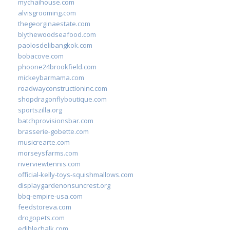
mychaihouse.com
alvisgrooming.com
thegeorginaestate.com
blythewoodseafood.com
paolosdelibangkok.com
bobacove.com
phoone24brookfield.com
mickeybarmama.com
roadwayconstructioninc.com
shopdragonflyboutique.com
sportszilla.org
batchprovisionsbar.com
brasserie-gobette.com
musicrearte.com
morseysfarms.com
riverviewtennis.com
official-kelly-toys-squishmallows.com
displaygardenonsuncrest.org
bbq-empire-usa.com
feedstoreva.com
drogopets.com
ediblechalk.com