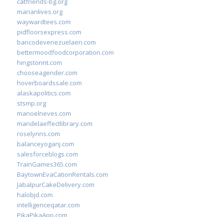
catfriends-bg.org
marianlives.org
waywardtees.com
pidfloorsexpress.com
bancodevenezuelaen.com
bettermoodfoodcorporation.com
hingstonnt.com
chooseagender.com
hoverboardssale.com
alaskapolitics.com
stsmp.org
manoelneves.com
mandelaeffectlibrary.com
roselynns.com
balanceyoganj.com
salesforceblogs.com
TrainGames365.com
BaytownEvaCationRentals.com
JabalpurCakeDelivery.com
halobjd.com
intelligenceqatar.com
PikaPikaApp.com