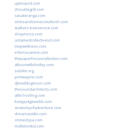
uptonpvd.com
2troublegrill.com
casateranga.com
sticksandstonesstudiooh.com
walkers-treeservice.com
shopmossi.com
untamedcollectivesd.com
mxpwellness.com
infernocanine.com
thepaperhousecollection.com
allisonwillisholley.com
solslite.org
portwayinn.com
djmaddogmusic.com
thesoundarchitects.com
allin1roofing.com
keepjudgewebb.com
anatomyofadventure.com
drivancastillo.com
cmmedspa.com
midletontkd.com