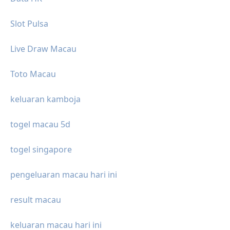
Slot Pulsa
Live Draw Macau
Toto Macau
keluaran kamboja
togel macau 5d
togel singapore
pengeluaran macau hari ini
result macau
keluaran macau hari ini