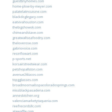
guesttinyhomes.com
home-plow-by-meyer.com
palatelatincuisine.com
blackdoglegacy.com
eatvivahouston.com
thebigshowok.com
chimeandstave.com
greatwallseafoodny.com
theloverose.com
gabriovoice.com
resinflowart.com
p-sports.net
korsairstreetwear.com
petshopallston.com
avenue26tacos.com
topgglasses.com
broadmoornailsspacoloradosprings.com
missblackpasadena.com
anneskitchen.org
valenciamarketytaqueria.com
reefrecordsllc.com
alawaffle.com