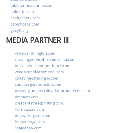
tabletennisnearme.com
oaksofa.com
soultacohtx.com
capishcaps.com
gpsyfl.org
MEDIA PARTNER III
vwrepairarlington.com
cleaningservicebaltimore-md.com
beckslandscapeandfence.com
vistaaltadelveramendi.com
coastlinecateringnc.com
cuesburgershouston.com
psicologiaespecializadaencampeche.com
dmtacos.com
crescentstreetprinting.com
hornopizza.com
driveadragster.com
hematologa.com
lizaivanov.com