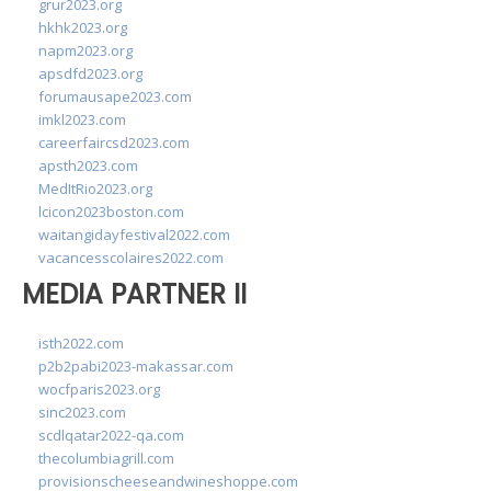
grur2023.org
hkhk2023.org
napm2023.org
apsdfd2023.org
forumausape2023.com
imkl2023.com
careerfaircsd2023.com
apsth2023.com
MedItRio2023.org
lcicon2023boston.com
waitangidayfestival2022.com
vacancesscolaires2022.com
MEDIA PARTNER II
isth2022.com
p2b2pabi2023-makassar.com
wocfparis2023.org
sinc2023.com
scdlqatar2022-qa.com
thecolumbiagrill.com
provisionscheeseandwineshoppe.com