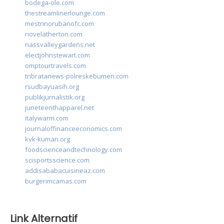
bodega-ole.com
thestreamlinerlounge.com
mestrinorubanofc.com
novelatherton.com
nassvalleygardens.net
electjohnstewart.com
omptourtravels.com
tribratanews-polreskebumen.com
rsudbayuasih.org
publikjurnalistik.org
juneteenthapparel.net
italywarm.com
journaloffinanceeconomics.com
kvk-kumari.org
foodscienceandtechnology.com
scisportsscience.com
addisababacuisineaz.com
burgerimcamas.com
Link Alternatif