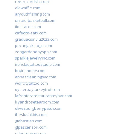
reefrecordsllc.com
alawaffle.com
aryouthfishing.com
united-basketball.com
tios-tacos.com
cafecito-satx.com
graduacionviu2023.com
pecanjackstogo.com
zengardendayspa.com
sparklejewelryinc.com
ironcladtattoostudio.com
bruinshome.com
annascleaningsvc.com
wolfcitytattoo.com
oysterbayturkeytrot.com
lafronterarestauranteybar.com
lilyandrosetearoom.com
olivesburgberrypatch.com
theslushkids.com
giobastian.com
glpascensori.com
rifloorepoxy.com