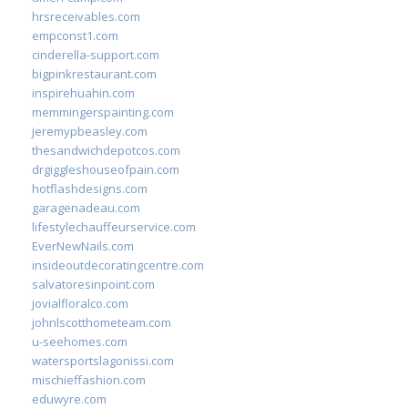
hrsreceivables.com
empconst1.com
cinderella-support.com
bigpinkrestaurant.com
inspirehuahin.com
memmingerspainting.com
jeremypbeasley.com
thesandwichdepotcos.com
drgiggleshouseofpain.com
hotflashdesigns.com
garagenadeau.com
lifestylechauffeurservice.com
EverNewNails.com
insideoutdecoratingcentre.com
salvatoresinpoint.com
jovialfloralco.com
johnlscotthometeam.com
u-seehomes.com
watersportslagonissi.com
mischieffashion.com
eduwyre.com