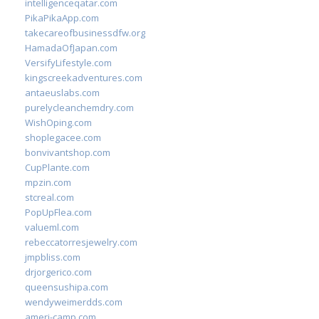
intelligenceqatar.com
PikaPikaApp.com
takecareofbusinessdfw.org
HamadaOfJapan.com
VersifyLifestyle.com
kingscreekadventures.com
antaeuslabs.com
purelycleanchemdry.com
WishOping.com
shoplegacee.com
bonvivantshop.com
CupPlante.com
mpzin.com
stcreal.com
PopUpFlea.com
valueml.com
rebeccatorresjewelry.com
jmpbliss.com
drjorgerico.com
queensushipa.com
wendyweimerdds.com
ameri-camp.com