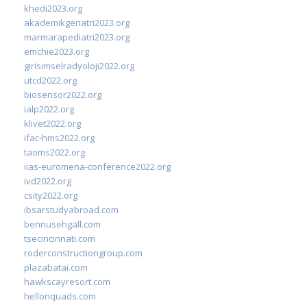
khedi2023.org
akademikgeriatri2023.org
marmarapediatri2023.org
emchie2023.org
girisimselradyoloji2022.org
utcd2022.org
biosensor2022.org
ialp2022.org
klivet2022.org
ifac-hms2022.org
taoms2022.org
iias-euromena-conference2022.org
ivd2022.org
csity2022.org
ibsarstudyabroad.com
bennusehgall.com
tsecincinnati.com
roderconstructiongroup.com
plazabatai.com
hawkscayresort.com
hellonquads.com