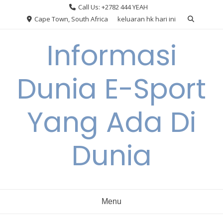
Skip
Call Us: +2782 444 YEAH
to
Cape Town, South Africa
keluaran hk hari ini
content
Informasi
Dunia E-Sport
Yang Ada Di
Dunia
Menu