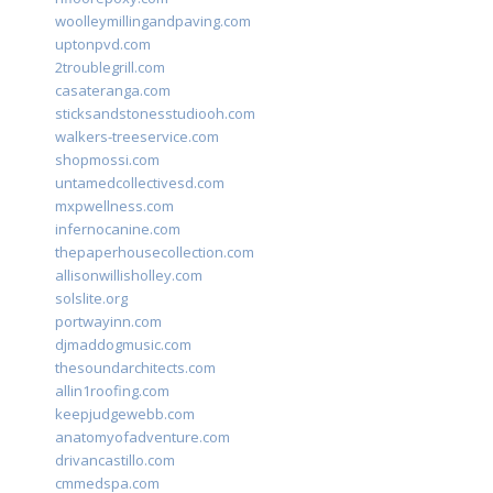
woolleymillingandpaving.com
uptonpvd.com
2troublegrill.com
casateranga.com
sticksandstonesstudiooh.com
walkers-treeservice.com
shopmossi.com
untamedcollectivesd.com
mxpwellness.com
infernocanine.com
thepaperhousecollection.com
allisonwillisholley.com
solslite.org
portwayinn.com
djmaddogmusic.com
thesoundarchitects.com
allin1roofing.com
keepjudgewebb.com
anatomyofadventure.com
drivancastillo.com
cmmedspa.com