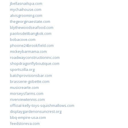
jbellasnailspa.com
mychaihouse.com
alvisgrooming.com
thegeorginaestate.com
blythewoodseafood.com
paolosdelibangkok.com
bobacove.com
phoone24brookfield.com
mickeybarmama.com
roadwayconstructioninc.com
shopdragonflyboutique.com
sportszilla.org
batchprovisionsbar.com
brasserie-gobette.com
musicrearte.com
morseysfarms.com
riverviewtennis.com
official-kelly-toys-squishmallows.com
displaygardenonsuncrest.org
bbq-empire-usa.com
feedstoreva.com