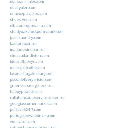
diarioanimales.com
decogaleri.com
unavozparadios.com
shoes-vert.com
elbotanicopanama.com
shadyoaksrockportrvpark.com
jccoinlaundry.com
kautorepair.com
marjaeswinebar.com
elmazatlanclinton.com
ideacoffeenyc.com
odieschillicothe.com
lacantinitagalesburg.com
pizzadeliverybristol.com
greenstarsmogcheck.com
happypawspl.com
callahansautoservicecenter.com
georgiascornermarket.com
perfectfit24-7.com
portugalprivatedriver.com
von-racer.com
coffeeshopcharleston.com