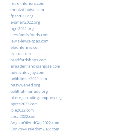
retro-interiors.com
theblvd-boise.com
fpet2023.org
e-smart2022.org
ngrc2022.org
leesfamilyfoods.com
lewis-lewis-cpas.com
eleontennis.com
cyetus.com
bradfordshops.com
almadenranchsanjose.com
advocatevijay.com
adlibilimler2023.com
naswwebed.org
balithut-manado.org
alteregotradingcompany.org
aprce2022.com
ibie2022.com
sbcc-2022.com
AngolaOilAndGas2022.com
Convoy4Freedom2022.com