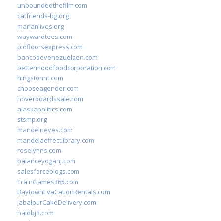
unboundedthefilm.com
catfriends-bg.org
marianlives.org
waywardtees.com
pidfloorsexpress.com
bancodevenezuelaen.com
bettermoodfoodcorporation.com
hingstonnt.com
chooseagender.com
hoverboardssale.com
alaskapolitics.com
stsmp.org
manoelneves.com
mandelaeffectlibrary.com
roselynns.com
balanceyoganj.com
salesforceblogs.com
TrainGames365.com
BaytownEvaCationRentals.com
JabalpurCakeDelivery.com
halobjd.com