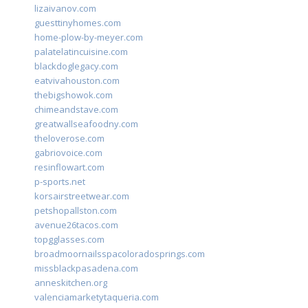
lizaivanov.com
guesttinyhomes.com
home-plow-by-meyer.com
palatelatincuisine.com
blackdoglegacy.com
eatvivahouston.com
thebigshowok.com
chimeandstave.com
greatwallseafoodny.com
theloverose.com
gabriovoice.com
resinflowart.com
p-sports.net
korsairstreetwear.com
petshopallston.com
avenue26tacos.com
topgglasses.com
broadmoornailsspacoloradosprings.com
missblackpasadena.com
anneskitchen.org
valenciamarketytaqueria.com