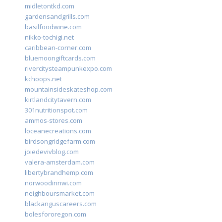
midletontkd.com
gardensandgrills.com
basilfoodwine.com
nikko-tochigi.net
caribbean-corner.com
bluemoongiftcards.com
rivercitysteampunkexpo.com
kchoops.net
mountainsideskateshop.com
kirtlandcitytavern.com
301nutritionspot.com
ammos-stores.com
loceanecreations.com
birdsongridgefarm.com
joiedevivblog.com
valera-amsterdam.com
libertybrandhemp.com
norwoodinnwi.com
neighboursmarket.com
blackanguscareers.com
bolesfororegon.com