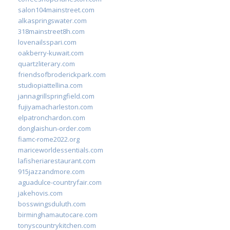
salon104mainstreet.com
alkaspringswater.com
318mainstreet8h.com
lovenailsspari.com
oakberry-kuwait.com
quartzliterary.com
friendsofbroderickpark.com
studiopiattellina.com
jannagrillspringfield.com
fujiyamacharleston.com
elpatronchardon.com
donglaishun-order.com
fiamc-rome2022.org
mariceworldessentials.com
lafisheriarestaurant.com
915jazzandmore.com
aguadulce-countryfair.com
jakehovis.com
bosswingsduluth.com
birminghamautocare.com
tonyscountrykitchen.com