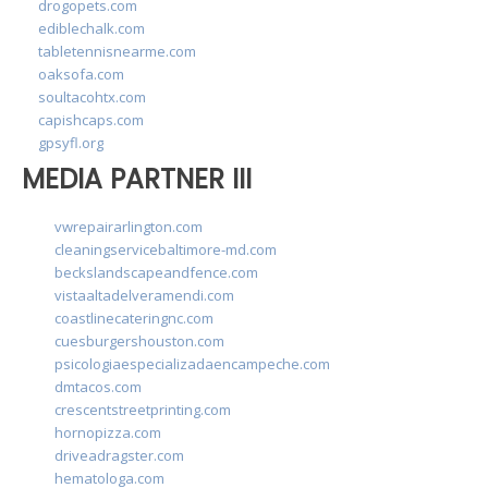
drogopets.com
ediblechalk.com
tabletennisnearme.com
oaksofa.com
soultacohtx.com
capishcaps.com
gpsyfl.org
MEDIA PARTNER III
vwrepairarlington.com
cleaningservicebaltimore-md.com
beckslandscapeandfence.com
vistaaltadelveramendi.com
coastlinecateringnc.com
cuesburgershouston.com
psicologiaespecializadaencampeche.com
dmtacos.com
crescentstreetprinting.com
hornopizza.com
driveadragster.com
hematologa.com