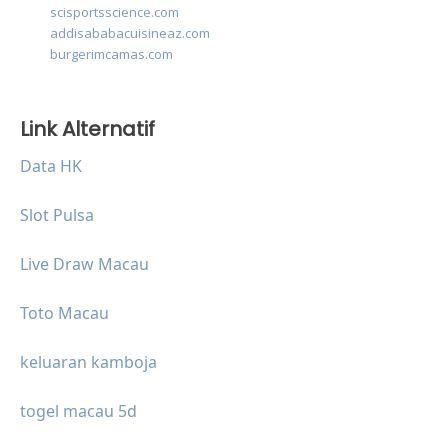
scisportsscience.com
addisababacuisineaz.com
burgerimcamas.com
Link Alternatif
Data HK
Slot Pulsa
Live Draw Macau
Toto Macau
keluaran kamboja
togel macau 5d