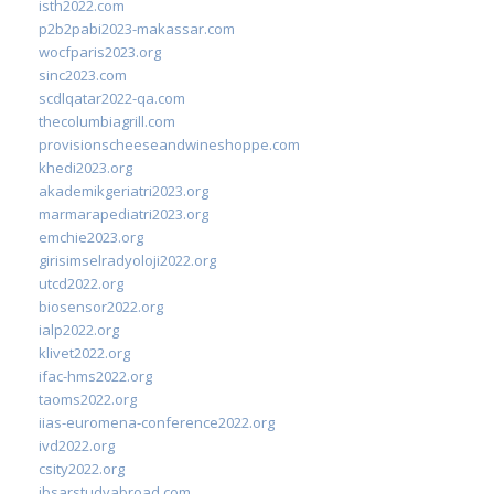
isth2022.com
p2b2pabi2023-makassar.com
wocfparis2023.org
sinc2023.com
scdlqatar2022-qa.com
thecolumbiagrill.com
provisionscheeseandwineshoppe.com
khedi2023.org
akademikgeriatri2023.org
marmarapediatri2023.org
emchie2023.org
girisimselradyoloji2022.org
utcd2022.org
biosensor2022.org
ialp2022.org
klivet2022.org
ifac-hms2022.org
taoms2022.org
iias-euromena-conference2022.org
ivd2022.org
csity2022.org
ibsarstudyabroad.com