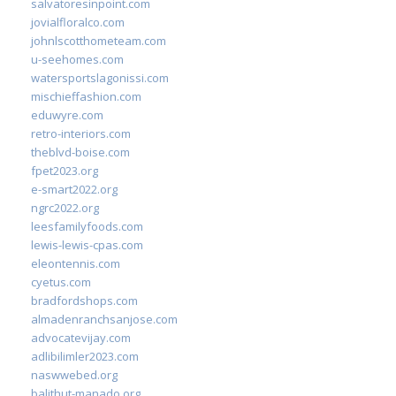
salvatoresinpoint.com
jovialfloralco.com
johnlscotthometeam.com
u-seehomes.com
watersportslagonissi.com
mischieffashion.com
eduwyre.com
retro-interiors.com
theblvd-boise.com
fpet2023.org
e-smart2022.org
ngrc2022.org
leesfamilyfoods.com
lewis-lewis-cpas.com
eleontennis.com
cyetus.com
bradfordshops.com
almadenranchsanjose.com
advocatevijay.com
adlibilimler2023.com
naswwebed.org
balithut-manado.org