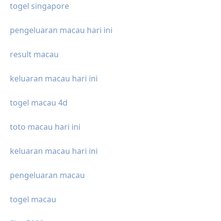
togel singapore
pengeluaran macau hari ini
result macau
keluaran macau hari ini
togel macau 4d
toto macau hari ini
keluaran macau hari ini
pengeluaran macau
togel macau