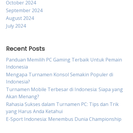
October 2024
September 2024
August 2024
July 2024
Recent Posts
Panduan Memilih PC Gaming Terbaik Untuk Pemain
Indonesia
Mengapa Turnamen Konsol Semakin Populer di
Indonesia?
Turnamen Mobile Terbesar di Indonesia: Siapa yang
Akan Menang?
Rahasia Sukses dalam Turnamen PC: Tips dan Trik
yang Harus Anda Ketahui
E-Sport Indonesia: Menembus Dunia Championship