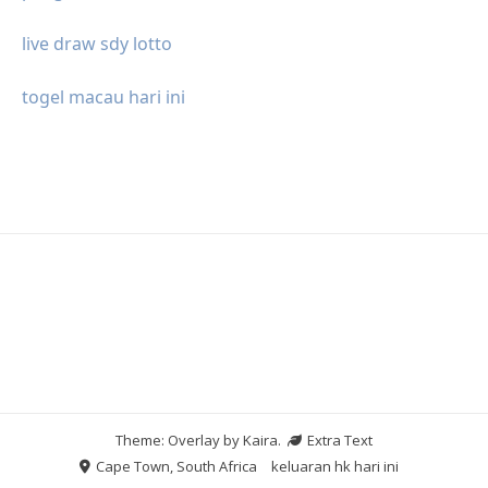
live draw sdy lotto
togel macau hari ini
Theme: Overlay by
Kaira
.
Extra Text
Cape Town, South Africa
keluaran hk hari ini