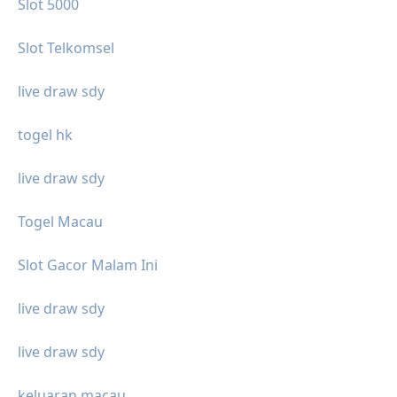
Slot 5000
Slot Telkomsel
live draw sdy
togel hk
live draw sdy
Togel Macau
Slot Gacor Malam Ini
live draw sdy
live draw sdy
keluaran macau