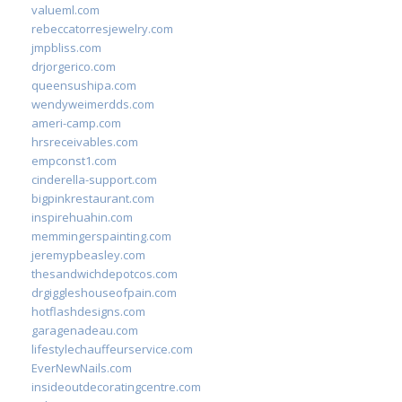
valueml.com
rebeccatorresjewelry.com
jmpbliss.com
drjorgerico.com
queensushipa.com
wendyweimerdds.com
ameri-camp.com
hrsreceivables.com
empconst1.com
cinderella-support.com
bigpinkrestaurant.com
inspirehuahin.com
memmingerspainting.com
jeremypbeasley.com
thesandwichdepotcos.com
drgiggleshouseofpain.com
hotflashdesigns.com
garagenadeau.com
lifestylechauffeurservice.com
EverNewNails.com
insideoutdecoratingcentre.com