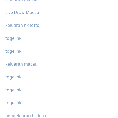
Live Draw Macau
keluaran hk lotto
togel hk
togel hk
keluaran macau
togel hk
togel hk
togel hk
pengeluaran hk lotto