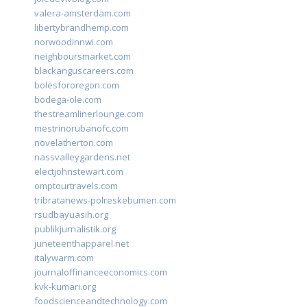
valera-amsterdam.com
libertybrandhemp.com
norwoodinnwi.com
neighboursmarket.com
blackanguscareers.com
bolesfororegon.com
bodega-ole.com
thestreamlinerlounge.com
mestrinorubanofc.com
novelatherton.com
nassvalleygardens.net
electjohnstewart.com
omptourtravels.com
tribratanews-polreskebumen.com
rsudbayuasih.org
publikjurnalistik.org
juneteenthapparel.net
italywarm.com
journaloffinanceeconomics.com
kvk-kumari.org
foodscienceandtechnology.com