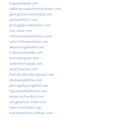
happypawspl.com
callahansautoservicecenter.com
georgiascornermarket.com
perfectfit24-7.com
portugalprivatedriver.com
von-racer.com
coffeeshopcharleston.com
salon104mainstreet.com
alkaspringswater.com
318mainstreet8h.com
lovenailsspari.com
oakberry-kuwait.com
quartzliterary.com
friendsofbroderickpark.com
studiopiattellina.com
jannagrillspringfield.com
fujiyamacharleston.com
elpatronchardon.com
donglaishun-order.com
fiamc-rome2022.org
mariceworldessentials.com