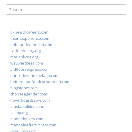
Search
for:
okhealthcareers.com
theintexperience.com
unboundedthefilm.com
catfriends-bg.org
marianlives.org
waywardtees.com
pidfloorsexpress.com
bancodevenezuelaen.com
bettermoodfoodcorporation.com
hingstonnt.com
chooseagender.com
hoverboardssale.com
alaskapolitics.com
stsmp.org
manoelneves.com
mandelaeffectlibrary.com
roselynns.com