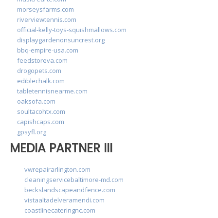
morseysfarms.com
riverviewtennis.com
official-kelly-toys-squishmallows.com
displaygardenonsuncrest.org
bbq-empire-usa.com
feedstoreva.com
drogopets.com
ediblechalk.com
tabletennisnearme.com
oaksofa.com
soultacohtx.com
capishcaps.com
gpsyfl.org
MEDIA PARTNER III
vwrepairarlington.com
cleaningservicebaltimore-md.com
beckslandscapeandfence.com
vistaaltadelveramendi.com
coastlinecateringnc.com