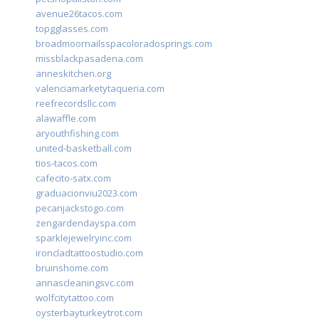
avenue26tacos.com
topgglasses.com
broadmoornailsspacoloradosprings.com
missblackpasadena.com
anneskitchen.org
valenciamarketytaqueria.com
reefrecordsllc.com
alawaffle.com
aryouthfishing.com
united-basketball.com
tios-tacos.com
cafecito-satx.com
graduacionviu2023.com
pecanjackstogo.com
zengardendayspa.com
sparklejewelryinc.com
ironcladtattoostudio.com
bruinshome.com
annascleaningsvc.com
wolfcitytattoo.com
oysterbayturkeytrot.com