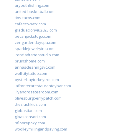
aryouthfishing.com
united-basketball.com
tios-tacos.com
cafecito-satx.com
graduacionviu2023.com
pecanjackstogo.com
zengardendayspa.com
sparklejewelryinc.com
ironcladtattoostudio.com
bruinshome.com
annascleaningsvc.com
wolfcitytattoo.com
oysterbayturkeytrot.com
lafronterarestauranteybar.com
lilyandrosetearoom.com
olivesburgberrypatch.com
theslushkids.com
giobastian.com
glpascensori.com
rifloorepoxy.com
woolleymillingandpaving.com