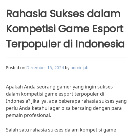
Rahasia Sukses dalam
Kompetisi Game Esport
Terpopuler di Indonesia
Posted on
December 15, 2024
by
adminjab
Apakah Anda seorang gamer yang ingin sukses
dalam kompetisi game esport terpopuler di
Indonesia? Jika iya, ada beberapa rahasia sukses yang
perlu Anda ketahui agar bisa bersaing dengan para
pemain profesional.
Salah satu rahasia sukses dalam kompetisi game