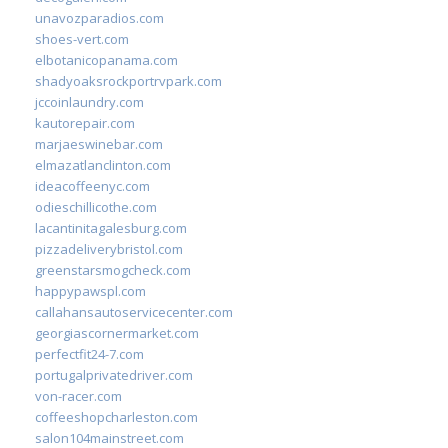
unavozparadios.com
shoes-vert.com
elbotanicopanama.com
shadyoaksrockportrvpark.com
jccoinlaundry.com
kautorepair.com
marjaeswinebar.com
elmazatlanclinton.com
ideacoffeenyc.com
odieschillicothe.com
lacantinitagalesburg.com
pizzadeliverybristol.com
greenstarsmogcheck.com
happypawspl.com
callahansautoservicecenter.com
georgiascornermarket.com
perfectfit24-7.com
portugalprivatedriver.com
von-racer.com
coffeeshopcharleston.com
salon104mainstreet.com