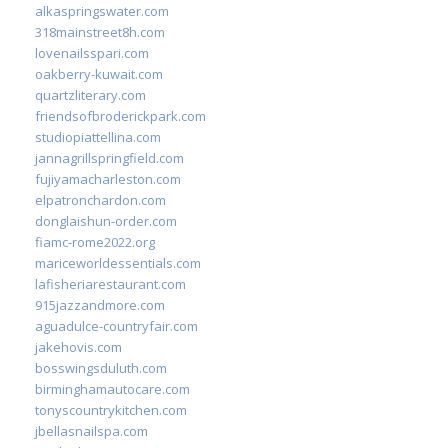
alkaspringswater.com
318mainstreet8h.com
lovenailsspari.com
oakberry-kuwait.com
quartzliterary.com
friendsofbroderickpark.com
studiopiattellina.com
jannagrillspringfield.com
fujiyamacharleston.com
elpatronchardon.com
donglaishun-order.com
fiamc-rome2022.org
mariceworldessentials.com
lafisheriarestaurant.com
915jazzandmore.com
aguadulce-countryfair.com
jakehovis.com
bosswingsduluth.com
birminghamautocare.com
tonyscountrykitchen.com
jbellasnailspa.com