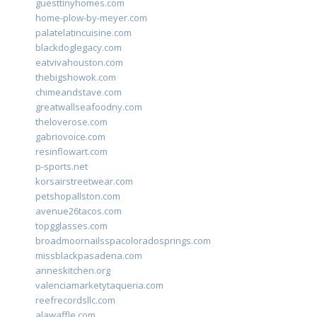
guesttinyhomes.com
home-plow-by-meyer.com
palatelatincuisine.com
blackdoglegacy.com
eatvivahouston.com
thebigshowok.com
chimeandstave.com
greatwallseafoodny.com
theloverose.com
gabriovoice.com
resinflowart.com
p-sports.net
korsairstreetwear.com
petshopallston.com
avenue26tacos.com
topgglasses.com
broadmoornailsspacoloradosprings.com
missblackpasadena.com
anneskitchen.org
valenciamarketytaqueria.com
reefrecordsllc.com
alawaffle.com