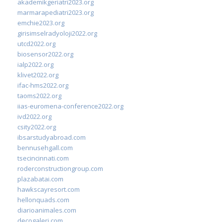
akademikgeriatri2023.org
marmarapediatri2023.org
emchie2023.org
girisimselradyoloji2022.org
utcd2022.org
biosensor2022.org
ialp2022.org
klivet2022.org
ifac-hms2022.org
taoms2022.org
iias-euromena-conference2022.org
ivd2022.org
csity2022.org
ibsarstudyabroad.com
bennusehgall.com
tsecincinnati.com
roderconstructiongroup.com
plazabatai.com
hawkscayresort.com
hellonquads.com
diarioanimales.com
decogaleri.com