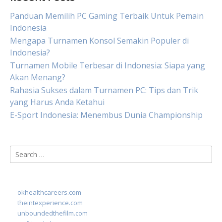
Panduan Memilih PC Gaming Terbaik Untuk Pemain
Indonesia
Mengapa Turnamen Konsol Semakin Populer di
Indonesia?
Turnamen Mobile Terbesar di Indonesia: Siapa yang
Akan Menang?
Rahasia Sukses dalam Turnamen PC: Tips dan Trik
yang Harus Anda Ketahui
E-Sport Indonesia: Menembus Dunia Championship
Search
for:
okhealthcareers.com
theintexperience.com
unboundedthefilm.com