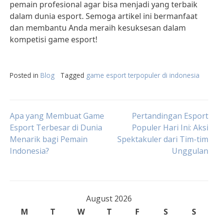
pemain profesional agar bisa menjadi yang terbaik
dalam dunia esport. Semoga artikel ini bermanfaat
dan membantu Anda meraih kesuksesan dalam
kompetisi game esport!
Posted in
Blog
Tagged
game esport terpopuler di indonesia
Post
Apa yang Membuat Game
Pertandingan Esport
Esport Terbesar di Dunia
Populer Hari Ini: Aksi
Menarik bagi Pemain
Spektakuler dari Tim-tim
navigation
Indonesia?
Unggulan
August 2026
M
T
W
T
F
S
S