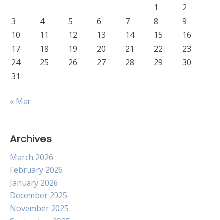
1
2
3
4
5
6
7
8
9
10
11
12
13
14
15
16
17
18
19
20
21
22
23
24
25
26
27
28
29
30
31
« Mar
Archives
March 2026
February 2026
January 2026
December 2025
November 2025