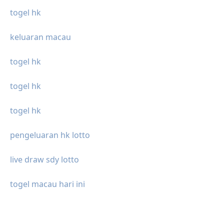
togel hk
keluaran macau
togel hk
togel hk
togel hk
pengeluaran hk lotto
live draw sdy lotto
togel macau hari ini