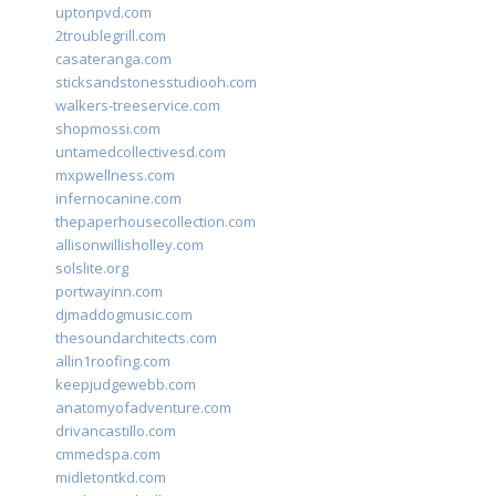
uptonpvd.com
2troublegrill.com
casateranga.com
sticksandstonesstudiooh.com
walkers-treeservice.com
shopmossi.com
untamedcollectivesd.com
mxpwellness.com
infernocanine.com
thepaperhousecollection.com
allisonwillisholley.com
solslite.org
portwayinn.com
djmaddogmusic.com
thesoundarchitects.com
allin1roofing.com
keepjudgewebb.com
anatomyofadventure.com
drivancastillo.com
cmmedspa.com
midletontkd.com