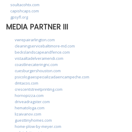
soultacohtx.com
capishcaps.com
gpsyfl.org
MEDIA PARTNER III
vwrepairarlington.com
cleaningservicebaltimore-md.com
beckslandscapeandfence.com
vistaaltadelveramendi.com
coastlinecateringnc.com
cuesburgershouston.com
psicologiaespecializadaencampeche.com
dmtacos.com
crescentstreetprinting.com
hornopizza.com
driveadragster.com
hematologa.com
lizaivanov.com
guesttinyhomes.com
home-plow-by-meyer.com