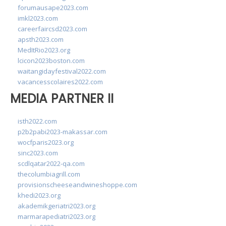
forumausape2023.com
imkl2023.com
careerfaircsd2023.com
apsth2023.com
MedItRio2023.org
lcicon2023boston.com
waitangidayfestival2022.com
vacancesscolaires2022.com
MEDIA PARTNER II
isth2022.com
p2b2pabi2023-makassar.com
wocfparis2023.org
sinc2023.com
scdlqatar2022-qa.com
thecolumbiagrill.com
provisionscheeseandwineshoppe.com
khedi2023.org
akademikgeriatri2023.org
marmarapediatri2023.org