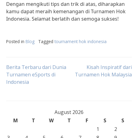
Dengan mengikuti tips dan trik di atas, diharapkan
kamu dapat meraih kemenangan di Turnamen Hok
Indonesia. Selamat berlatih dan semoga sukses!
Posted in
Blog
Tagged
tournament hok indonesia
Post
Berita Terbaru dari Dunia
Kisah Inspiratif dari
Turnamen eSports di
Turnamen Hok Malaysia
Indonesia
navigation
August 2026
M
T
W
T
F
S
S
1
2
3
4
5
6
7
8
9