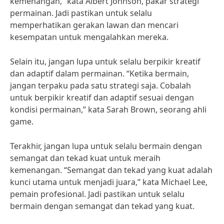
kemenangan,” kata Albert Johnson, pakar strategi
permainan. Jadi pastikan untuk selalu
memperhatikan gerakan lawan dan mencari
kesempatan untuk mengalahkan mereka.
Selain itu, jangan lupa untuk selalu berpikir kreatif
dan adaptif dalam permainan. “Ketika bermain,
jangan terpaku pada satu strategi saja. Cobalah
untuk berpikir kreatif dan adaptif sesuai dengan
kondisi permainan,” kata Sarah Brown, seorang ahli
game.
Terakhir, jangan lupa untuk selalu bermain dengan
semangat dan tekad kuat untuk meraih
kemenangan. “Semangat dan tekad yang kuat adalah
kunci utama untuk menjadi juara,” kata Michael Lee,
pemain profesional. Jadi pastikan untuk selalu
bermain dengan semangat dan tekad yang kuat.