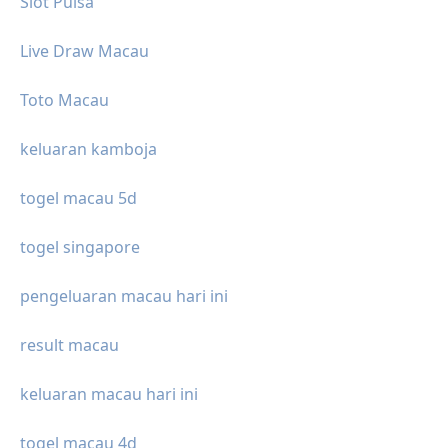
Slot Pulsa
Live Draw Macau
Toto Macau
keluaran kamboja
togel macau 5d
togel singapore
pengeluaran macau hari ini
result macau
keluaran macau hari ini
togel macau 4d