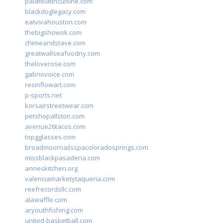
palatelatincuisine.com
blackdoglegacy.com
eatvivahouston.com
thebigshowok.com
chimeandstave.com
greatwallseafoodny.com
theloverose.com
gabriovoice.com
resinflowart.com
p-sports.net
korsairstreetwear.com
petshopallston.com
avenue26tacos.com
topgglasses.com
broadmoornailsspacoloradosprings.com
missblackpasadena.com
anneskitchen.org
valenciamarketytaqueria.com
reefrecordsllc.com
alawaffle.com
aryouthfishing.com
united-basketball.com