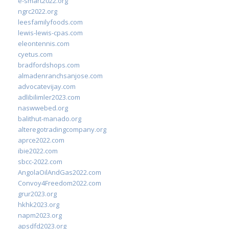
e-smart2022.org
ngrc2022.org
leesfamilyfoods.com
lewis-lewis-cpas.com
eleontennis.com
cyetus.com
bradfordshops.com
almadenranchsanjose.com
advocatevijay.com
adlibilimler2023.com
naswwebed.org
balithut-manado.org
alteregotradingcompany.org
aprce2022.com
ibie2022.com
sbcc-2022.com
AngolaOilAndGas2022.com
Convoy4Freedom2022.com
grur2023.org
hkhk2023.org
napm2023.org
apsdfd2023.org