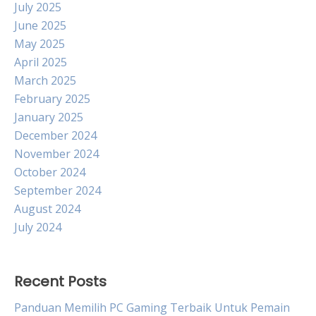
July 2025
June 2025
May 2025
April 2025
March 2025
February 2025
January 2025
December 2024
November 2024
October 2024
September 2024
August 2024
July 2024
Recent Posts
Panduan Memilih PC Gaming Terbaik Untuk Pemain