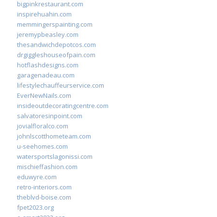
bigpinkrestaurant.com
inspirehuahin.com
memmingerspainting.com
jeremypbeasley.com
thesandwichdepotcos.com
drgiggleshouseofpain.com
hotflashdesigns.com
garagenadeau.com
lifestylechauffeurservice.com
EverNewNails.com
insideoutdecoratingcentre.com
salvatoresinpoint.com
jovialfloralco.com
johnlscotthometeam.com
u-seehomes.com
watersportslagonissi.com
mischieffashion.com
eduwyre.com
retro-interiors.com
theblvd-boise.com
fpet2023.org