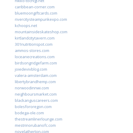
nikko-tochigi.net
caribbean-corner.com
bluemoongiftcards.com
rivercitysteampunkexpo.com
kchoops.net
mountainsideskateshop.com
kirtlandcitytavern.com
301nutritionspot.com
ammos-stores.com
loceanecreations.com
birdsongridgefarm.com
joiedevivblog.com
valera-amsterdam.com
libertybrandhemp.com
norwoodinnwi.com
neighboursmarket.com
blackanguscareers.com
bolesfororegon.com
bodega-ole.com
thestreamlinerlounge.com
mestrinorubanofc.com
novelatherton.com