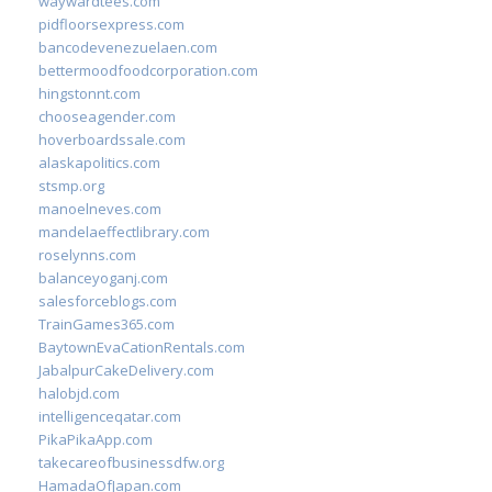
waywardtees.com
pidfloorsexpress.com
bancodevenezuelaen.com
bettermoodfoodcorporation.com
hingstonnt.com
chooseagender.com
hoverboardssale.com
alaskapolitics.com
stsmp.org
manoelneves.com
mandelaeffectlibrary.com
roselynns.com
balanceyoganj.com
salesforceblogs.com
TrainGames365.com
BaytownEvaCationRentals.com
JabalpurCakeDelivery.com
halobjd.com
intelligenceqatar.com
PikaPikaApp.com
takecareofbusinessdfw.org
HamadaOfJapan.com