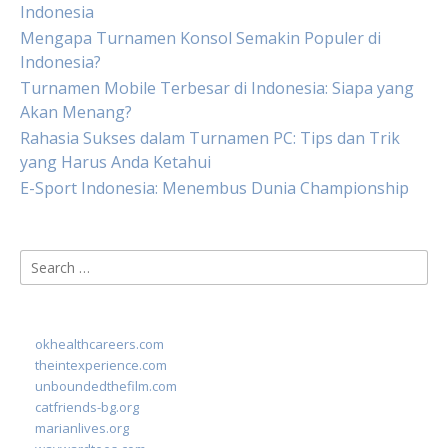
Indonesia
Mengapa Turnamen Konsol Semakin Populer di
Indonesia?
Turnamen Mobile Terbesar di Indonesia: Siapa yang
Akan Menang?
Rahasia Sukses dalam Turnamen PC: Tips dan Trik
yang Harus Anda Ketahui
E-Sport Indonesia: Menembus Dunia Championship
Search
for:
okhealthcareers.com
theintexperience.com
unboundedthefilm.com
catfriends-bg.org
marianlives.org