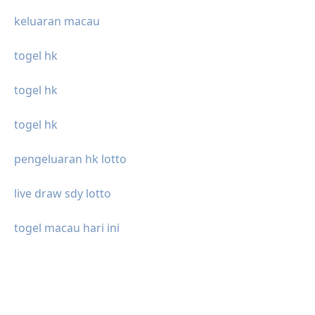
keluaran macau
togel hk
togel hk
togel hk
pengeluaran hk lotto
live draw sdy lotto
togel macau hari ini