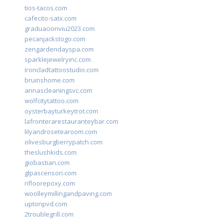
tios-tacos.com
cafecito-satx.com
graduacionviu2023.com
pecanjackstogo.com
zengardendayspa.com
sparklejewelryinc.com
ironcladtattoostudio.com
bruinshome.com
annascleaningsvc.com
wolfcitytattoo.com
oysterbayturkeytrot.com
lafronterarestauranteybar.com
lilyandrosetearoom.com
olivesburgberrypatch.com
theslushkids.com
giobastian.com
glpascensori.com
rifloorepoxy.com
woolleymillingandpaving.com
uptonpvd.com
2troublegrill.com