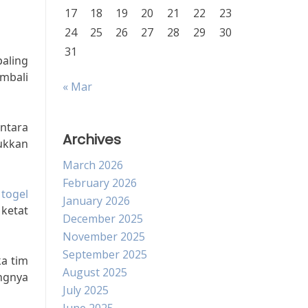
17
18
19
20
21
22
23
24
25
26
27
28
29
30
31
aling
embali
« Mar
ntara
Archives
ukkan
March 2026
February 2026
a
togel
January 2026
 ketat
December 2025
November 2025
September 2025
a tim
August 2025
ingnya
July 2025