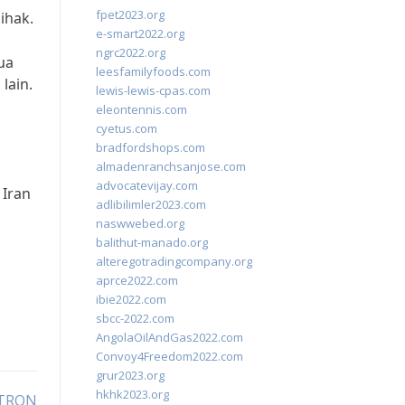
fpet2023.org
ihak.
e-smart2022.org
ngrc2022.org
ua
leesfamilyfoods.com
lain.
lewis-lewis-cpas.com
eleontennis.com
cyetus.com
bradfordshops.com
almadenranchsanjose.com
advocatevijay.com
 Iran
adlibilimler2023.com
naswwebed.org
balithut-manado.org
alteregotradingcompany.org
aprce2022.com
ibie2022.com
sbcc-2022.com
AngolaOilAndGas2022.com
Convoy4Freedom2022.com
grur2023.org
hkhk2023.org
 TRON