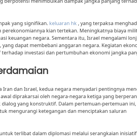
ang berpotensi menimbulkan dampak jangka panjang terha
pak yang signifikan.
keluaran hk
, yang terpaksa menghad
n perekonomiannya kian tertekan. Meningkatnya biaya mili
si keuangan negara. Sementara itu, Israel mengalami lon
, yang dapat membebani anggaran negara. Kegiatan ekon
terhadap investasi dan pertumbuhan ekonomi jangka pan
Perdamaian
Iran dan Israel, kedua negara menyadari pentingnya men
i awal diprakarsai oleh negara-negara ketiga yang berperan
dialog yang konstruktif. Dalam pertemuan-pertemuan ini,
ntuk mengurangi ketegangan dan menciptakan saluran
ntuk terlibat dalam diplomasi melalui serangkaian inisiati