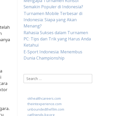
Mengapa Turnamen Konsol
Semakin Populer di Indonesia?
Turnamen Mobile Terbesar di
Indonesia: Siapa yang Akan
Menang?
telah
Rahasia Sukses dalam Turnamen
n
PC: Tips dan Trik yang Harus Anda
hanya
Ketahui
E-Sport Indonesia: Menembus
Dunia Championship
ga
Search
i
for:
cara
ktor
okhealthcareers.com
theintexperience.com
gara.
unboundedthefilm.com
ru
catfriends-bg.org