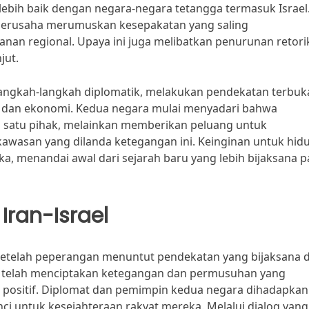
bih baik dengan negara-negara tetangga termasuk Israel
berusaha merumuskan kesepakatan yang saling
n regional. Upaya ini juga melibatkan penurunan retori
jut.
langkah-langkah diplomatik, melakukan pendekatan terbuk
n dan ekonomi. Kedua negara mulai menyadari bahwa
satu pihak, melainkan memberikan peluang untuk
kawasan yang dilanda ketegangan ini. Keinginan untuk hid
menandai awal dari sejarah baru yang lebih bijaksana p
ran-Israel
setelah peperangan menuntut pendekatan yang bijaksana d
lu telah menciptakan ketegangan dan permusuhan yang
 positif. Diplomat dan pemimpin kedua negara dihadapkan
nci untuk kesejahteraan rakyat mereka. Melalui dialog yang