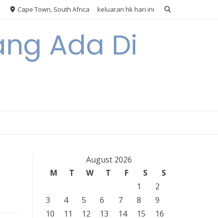
Cape Town, South Africa
keluaran hk hari ini
ang Ada Di
August 2026
M
T
W
T
F
S
S
1
2
3
4
5
6
7
8
9
10
11
12
13
14
15
16