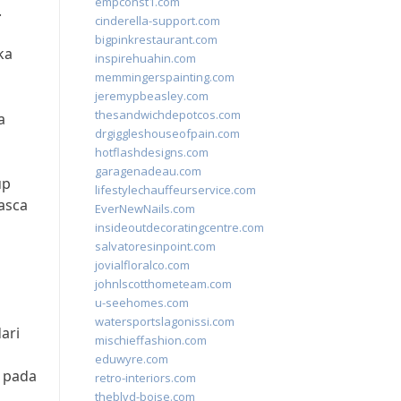
empconst1.com
.
cinderella-support.com
bigpinkrestaurant.com
ka
inspirehuahin.com
memmingerspainting.com
jeremypbeasley.com
thesandwichdepotcos.com
a
drgiggleshouseofpain.com
hotflashdesigns.com
garagenadeau.com
up
lifestylechauffeurservice.com
asca
EverNewNails.com
insideoutdecoratingcentre.com
salvatoresinpoint.com
jovialfloralco.com
johnlscotthometeam.com
u-seehomes.com
watersportslagonissi.com
ari
mischieffashion.com
eduwyre.com
 pada
retro-interiors.com
theblvd-boise.com