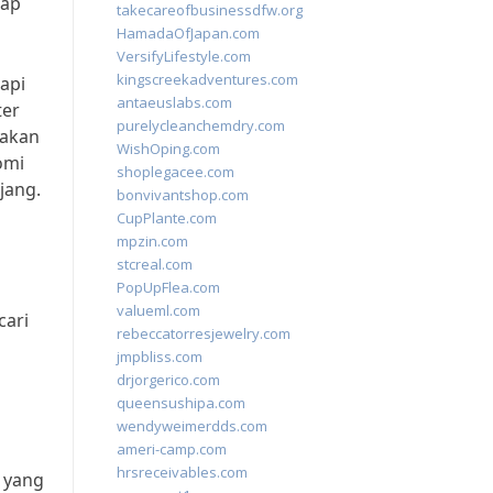
dap
takecareofbusinessdfw.org
HamadaOfJapan.com
VersifyLifestyle.com
kingscreekadventures.com
api
antaeuslabs.com
ter
purelycleanchemdry.com
jakan
WishOping.com
omi
shoplegacee.com
jang.
bonvivantshop.com
CupPlante.com
mpzin.com
stcreal.com
PopUpFlea.com
valueml.com
cari
rebeccatorresjewelry.com
jmpbliss.com
drjorgerico.com
queensushipa.com
wendyweimerdds.com
ameri-camp.com
hrsreceivables.com
f yang