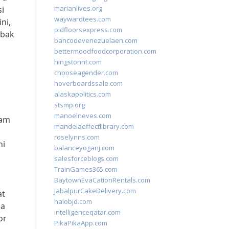
marianlives.org
si
waywardtees.com
ni,
pidfloorsexpress.com
abak
bancodevenezuelaen.com
bettermoodfoodcorporation.com
hingstonnt.com
chooseagender.com
hoverboardssale.com
alaskapolitics.com
stsmp.org
manoelneves.com
lam
mandelaeffectlibrary.com
roselynns.com
ni
balanceyoganj.com
salesforceblogs.com
TrainGames365.com
BaytownEvaCationRentals.com
JabalpurCakeDelivery.com
at
halobjd.com
da
intelligenceqatar.com
or
PikaPikaApp.com