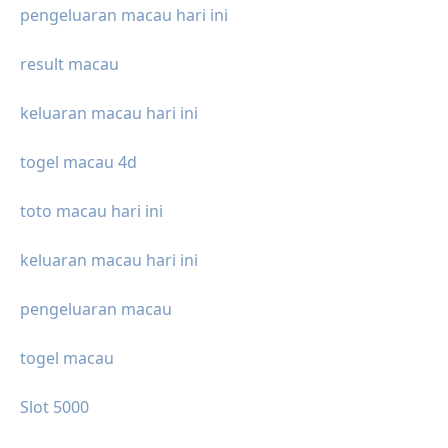
pengeluaran macau hari ini
result macau
keluaran macau hari ini
togel macau 4d
toto macau hari ini
keluaran macau hari ini
pengeluaran macau
togel macau
Slot 5000