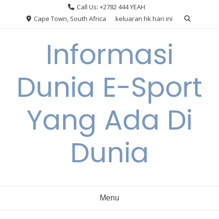
Skip
Call Us: +2782 444 YEAH
to
Cape Town, South Africa
keluaran hk hari ini
content
Informasi
Dunia E-Sport
Yang Ada Di
Dunia
Menu