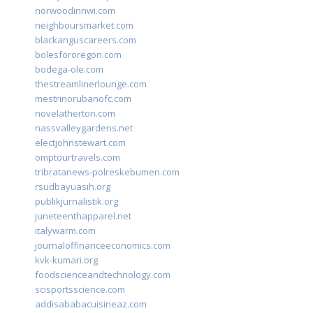
norwoodinnwi.com
neighboursmarket.com
blackanguscareers.com
bolesfororegon.com
bodega-ole.com
thestreamlinerlounge.com
mestrinorubanofc.com
novelatherton.com
nassvalleygardens.net
electjohnstewart.com
omptourtravels.com
tribratanews-polreskebumen.com
rsudbayuasih.org
publikjurnalistik.org
juneteenthapparel.net
italywarm.com
journaloffinanceeconomics.com
kvk-kumari.org
foodscienceandtechnology.com
scisportsscience.com
addisababacuisineaz.com