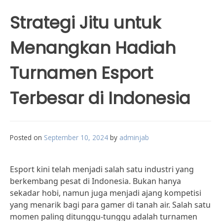
Strategi Jitu untuk
Menangkan Hadiah
Turnamen Esport
Terbesar di Indonesia
Posted on
September 10, 2024
by
adminjab
Esport kini telah menjadi salah satu industri yang
berkembang pesat di Indonesia. Bukan hanya
sekadar hobi, namun juga menjadi ajang kompetisi
yang menarik bagi para gamer di tanah air. Salah satu
momen paling ditunggu-tunggu adalah turnamen