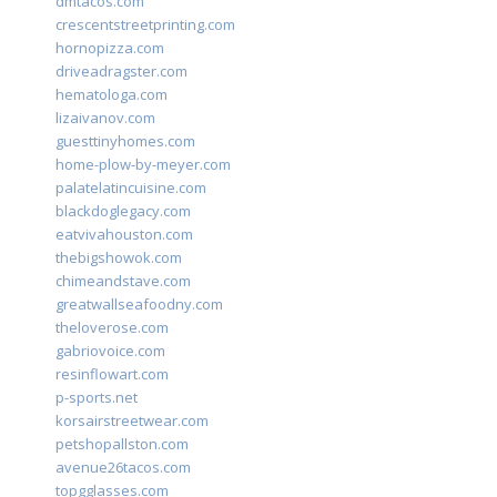
dmtacos.com
crescentstreetprinting.com
hornopizza.com
driveadragster.com
hematologa.com
lizaivanov.com
guesttinyhomes.com
home-plow-by-meyer.com
palatelatincuisine.com
blackdoglegacy.com
eatvivahouston.com
thebigshowok.com
chimeandstave.com
greatwallseafoodny.com
theloverose.com
gabriovoice.com
resinflowart.com
p-sports.net
korsairstreetwear.com
petshopallston.com
avenue26tacos.com
topgglasses.com