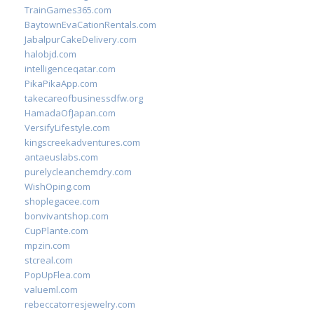
TrainGames365.com
BaytownEvaCationRentals.com
JabalpurCakeDelivery.com
halobjd.com
intelligenceqatar.com
PikaPikaApp.com
takecareofbusinessdfw.org
HamadaOfJapan.com
VersifyLifestyle.com
kingscreekadventures.com
antaeuslabs.com
purelycleanchemdry.com
WishOping.com
shoplegacee.com
bonvivantshop.com
CupPlante.com
mpzin.com
stcreal.com
PopUpFlea.com
valueml.com
rebeccatorresjewelry.com