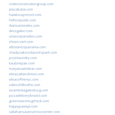
roderconstructiongroup.com
plazabatai.com
hawkscayresort.com
hellonquads.com
diarioanimales.com
decogaleri.com
unavozparadios.com
shoes-vert.com
elbotanicopanama.com
shadyoaksrockportrvpark.com
jccoinlaundry.com
kautorepair.com
marjaeswinebar.com
elmazatlanclinton.com
ideacoffeenyc.com
odieschillicothe.com
lacantinitagalesburg.com
pizzadeliverybristol.com
greenstarsmogcheck.com
happypawspl.com
callahansautoservicecenter.com