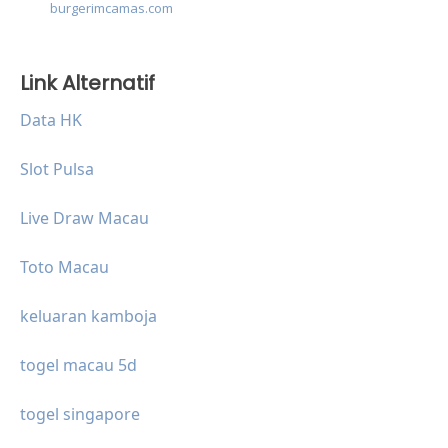
burgerimcamas.com
Link Alternatif
Data HK
Slot Pulsa
Live Draw Macau
Toto Macau
keluaran kamboja
togel macau 5d
togel singapore