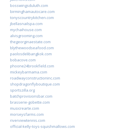
bosswingsduluth.com
birminghamautocare.com
tonyscountrykitchen.com
jbellasnailspa.com
mychaihouse.com
alvisgrooming.com
thegeorginaestate.com
blythewoodseafood.com
paolosdelibangkok.com
bobacove.com
phoone24brookfield.com
mickeybarmama.com
roadwayconstructioninc.com
shopdragonflyboutique.com
sportszilla.org
batchprovisionsbar.com
brasserie-gobette.com
musicrearte.com
morseysfarms.com
riverviewtennis.com
official-kelly-toys-squishmallows.com