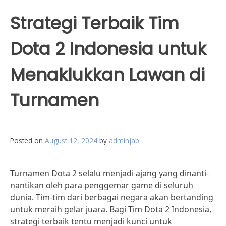
Strategi Terbaik Tim
Dota 2 Indonesia untuk
Menaklukkan Lawan di
Turnamen
Posted on
August 12, 2024
by
adminjab
Turnamen Dota 2 selalu menjadi ajang yang dinanti-
nantikan oleh para penggemar game di seluruh
dunia. Tim-tim dari berbagai negara akan bertanding
untuk meraih gelar juara. Bagi Tim Dota 2 Indonesia,
strategi terbaik tentu menjadi kunci untuk