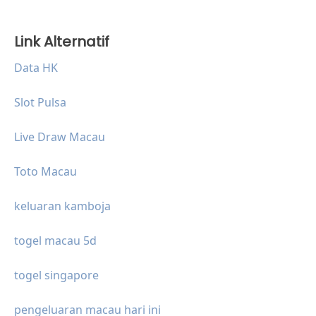
Link Alternatif
Data HK
Slot Pulsa
Live Draw Macau
Toto Macau
keluaran kamboja
togel macau 5d
togel singapore
pengeluaran macau hari ini