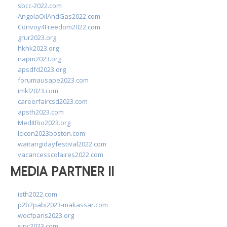
sbcc-2022.com
AngolaOilAndGas2022.com
Convoy4Freedom2022.com
grur2023.org
hkhk2023.org
napm2023.org
apsdfd2023.org
forumausape2023.com
imkl2023.com
careerfaircsd2023.com
apsth2023.com
MedItRio2023.org
lcicon2023boston.com
waitangidayfestival2022.com
vacancesscolaires2022.com
MEDIA PARTNER II
isth2022.com
p2b2pabi2023-makassar.com
wocfparis2023.org
sinc2023.com