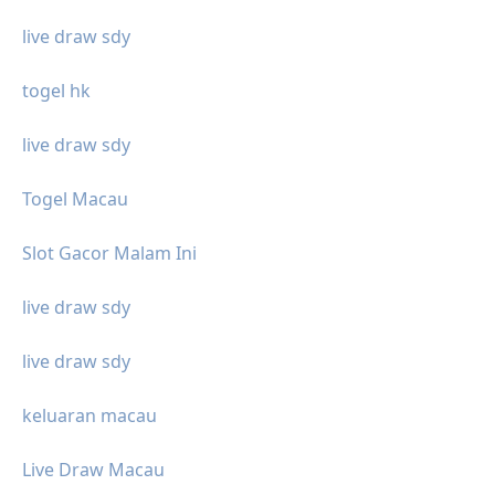
live draw sdy
togel hk
live draw sdy
Togel Macau
Slot Gacor Malam Ini
live draw sdy
live draw sdy
keluaran macau
Live Draw Macau