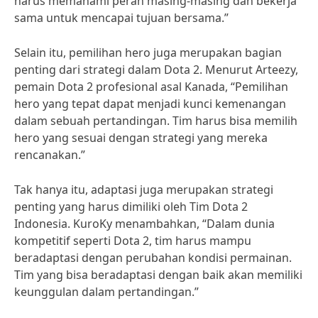
harus memahami peran masing-masing dan bekerja
sama untuk mencapai tujuan bersama.”
Selain itu, pemilihan hero juga merupakan bagian
penting dari strategi dalam Dota 2. Menurut Arteezy,
pemain Dota 2 profesional asal Kanada, “Pemilihan
hero yang tepat dapat menjadi kunci kemenangan
dalam sebuah pertandingan. Tim harus bisa memilih
hero yang sesuai dengan strategi yang mereka
rencanakan.”
Tak hanya itu, adaptasi juga merupakan strategi
penting yang harus dimiliki oleh Tim Dota 2
Indonesia. KuroKy menambahkan, “Dalam dunia
kompetitif seperti Dota 2, tim harus mampu
beradaptasi dengan perubahan kondisi permainan.
Tim yang bisa beradaptasi dengan baik akan memiliki
keunggulan dalam pertandingan.”