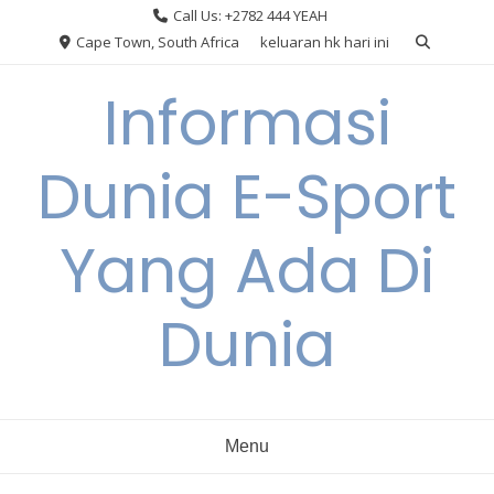
Skip
Call Us: +2782 444 YEAH
to
Cape Town, South Africa
keluaran hk hari ini
content
Informasi
Dunia E-Sport
Yang Ada Di
Dunia
Menu