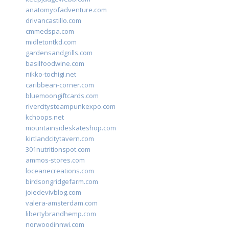
anatomyofadventure.com
drivancastillo.com
cmmedspa.com
midletontkd.com
gardensandgrills.com
basilfoodwine.com
nikko-tochigi.net
caribbean-corner.com
bluemoongiftcards.com
rivercitysteampunkexpo.com
kchoops.net
mountainsideskateshop.com
kirtlandcitytavern.com
301nutritionspot.com
ammos-stores.com
loceanecreations.com
birdsongridgefarm.com
joiedevivblog.com
valera-amsterdam.com
libertybrandhemp.com
norwoodinnwi.com