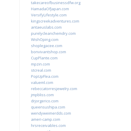
takecareofbusinessdfw.org
HamadaOfJapan.com
VersifyLifestyle.com
kingscreekadventures.com
antaeuslabs.com
purelycleanchemdry.com
WishOping.com
shoplegacee.com
bonvivantshop.com
CupPlante.com
mpzin.com
stcreal.com
PopUpFlea.com
valueml.com
rebeccatorresjewelry.com
jmpbliss.com
drjorgerico.com
queensushipa.com
wendyweimerdds.com
ameri-camp.com
hrsreceivables.com