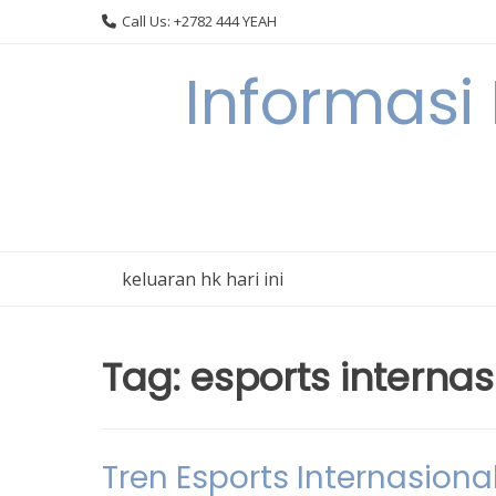
Skip
Call Us: +2782 444 YEAH
to
content
Informasi
keluaran hk hari ini
Tag:
esports internas
Tren Esports Internasio