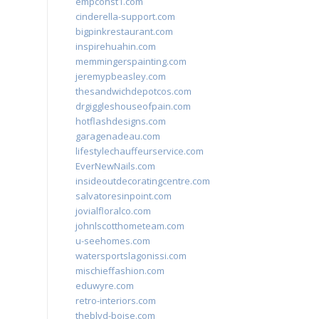
empconst1.com
cinderella-support.com
bigpinkrestaurant.com
inspirehuahin.com
memmingerspainting.com
jeremypbeasley.com
thesandwichdepotcos.com
drgiggleshouseofpain.com
hotflashdesigns.com
garagenadeau.com
lifestylechauffeurservice.com
EverNewNails.com
insideoutdecoratingcentre.com
salvatoresinpoint.com
jovialfloralco.com
johnlscotthometeam.com
u-seehomes.com
watersportslagonissi.com
mischieffashion.com
eduwyre.com
retro-interiors.com
theblvd-boise.com