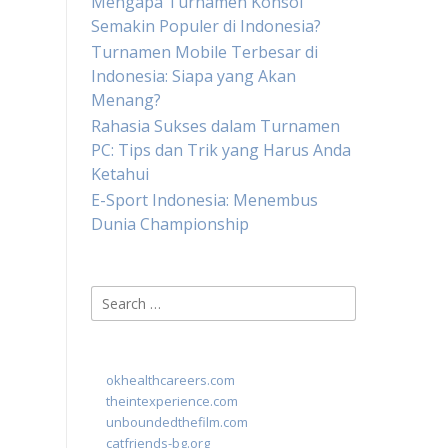
Mengapa Turnamen Konsol
Semakin Populer di Indonesia?
Turnamen Mobile Terbesar di
Indonesia: Siapa yang Akan
Menang?
Rahasia Sukses dalam Turnamen
PC: Tips dan Trik yang Harus Anda
Ketahui
E-Sport Indonesia: Menembus
Dunia Championship
Search
for:
okhealthcareers.com
theintexperience.com
unboundedthefilm.com
catfriends-bg.org