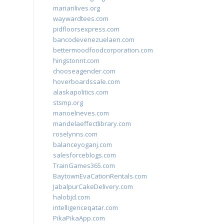
marianlives.org
waywardtees.com
pidfloorsexpress.com
bancodevenezuelaen.com
bettermoodfoodcorporation.com
hingstonnt.com
chooseagender.com
hoverboardssale.com
alaskapolitics.com
stsmp.org
manoelneves.com
mandelaeffectlibrary.com
roselynns.com
balanceyoganj.com
salesforceblogs.com
TrainGames365.com
BaytownEvaCationRentals.com
JabalpurCakeDelivery.com
halobjd.com
intelligenceqatar.com
PikaPikaApp.com