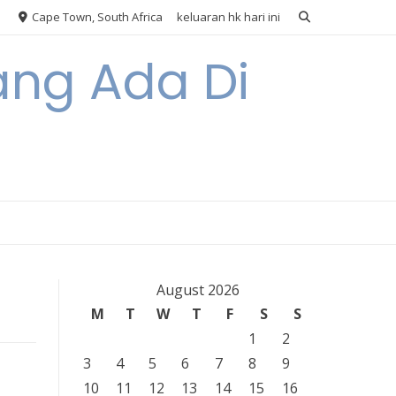
Cape Town, South Africa
keluaran hk hari ini
ang Ada Di
August 2026
M
T
W
T
F
S
S
1
2
3
4
5
6
7
8
9
10
11
12
13
14
15
16