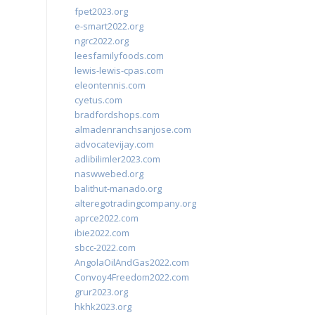
fpet2023.org
e-smart2022.org
ngrc2022.org
leesfamilyfoods.com
lewis-lewis-cpas.com
eleontennis.com
cyetus.com
bradfordshops.com
almadenranchsanjose.com
advocatevijay.com
adlibilimler2023.com
naswwebed.org
balithut-manado.org
alteregotradingcompany.org
aprce2022.com
ibie2022.com
sbcc-2022.com
AngolaOilAndGas2022.com
Convoy4Freedom2022.com
grur2023.org
hkhk2023.org