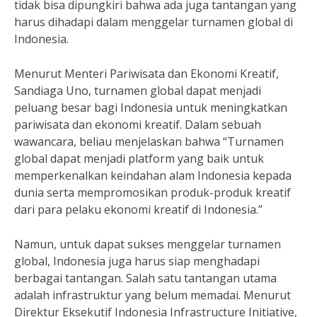
tidak bisa dipungkiri bahwa ada juga tantangan yang
harus dihadapi dalam menggelar turnamen global di
Indonesia.
Menurut Menteri Pariwisata dan Ekonomi Kreatif,
Sandiaga Uno, turnamen global dapat menjadi
peluang besar bagi Indonesia untuk meningkatkan
pariwisata dan ekonomi kreatif. Dalam sebuah
wawancara, beliau menjelaskan bahwa “Turnamen
global dapat menjadi platform yang baik untuk
memperkenalkan keindahan alam Indonesia kepada
dunia serta mempromosikan produk-produk kreatif
dari para pelaku ekonomi kreatif di Indonesia.”
Namun, untuk dapat sukses menggelar turnamen
global, Indonesia juga harus siap menghadapi
berbagai tantangan. Salah satu tantangan utama
adalah infrastruktur yang belum memadai. Menurut
Direktur Eksekutif Indonesia Infrastructure Initiative,