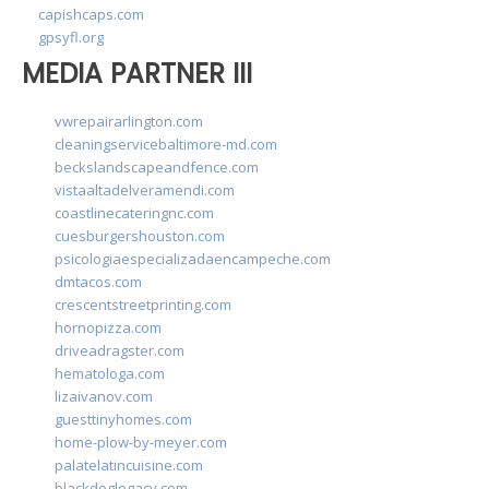
capishcaps.com
gpsyfl.org
MEDIA PARTNER III
vwrepairarlington.com
cleaningservicebaltimore-md.com
beckslandscapeandfence.com
vistaaltadelveramendi.com
coastlinecateringnc.com
cuesburgershouston.com
psicologiaespecializadaencampeche.com
dmtacos.com
crescentstreetprinting.com
hornopizza.com
driveadragster.com
hematologa.com
lizaivanov.com
guesttinyhomes.com
home-plow-by-meyer.com
palatelatincuisine.com
blackdoglegacy.com