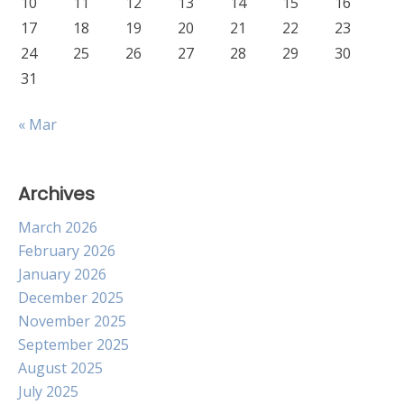
10
11
12
13
14
15
16
17
18
19
20
21
22
23
24
25
26
27
28
29
30
31
« Mar
Archives
March 2026
February 2026
January 2026
December 2025
November 2025
September 2025
August 2025
July 2025