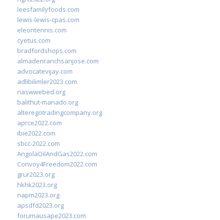
leesfamilyfoods.com
lewis-lewis-cpas.com
eleontennis.com
cyetus.com
bradfordshops.com
almadenranchsanjose.com
advocatevijay.com
adlibilimler2023.com
naswwebed.org
balithut-manado.org
alteregotradingcompany.org
aprce2022.com
ibie2022.com
sbcc-2022.com
AngolaOilAndGas2022.com
Convoy4Freedom2022.com
grur2023.org
hkhk2023.org
napm2023.org
apsdfd2023.org
forumausape2023.com