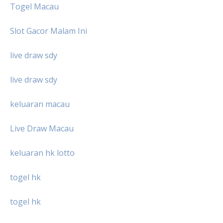
Togel Macau
Slot Gacor Malam Ini
live draw sdy
live draw sdy
keluaran macau
Live Draw Macau
keluaran hk lotto
togel hk
togel hk