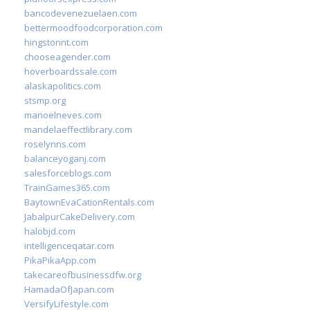
bancodevenezuelaen.com
bettermoodfoodcorporation.com
hingstonnt.com
chooseagender.com
hoverboardssale.com
alaskapolitics.com
stsmp.org
manoelneves.com
mandelaeffectlibrary.com
roselynns.com
balanceyoganj.com
salesforceblogs.com
TrainGames365.com
BaytownEvaCationRentals.com
JabalpurCakeDelivery.com
halobjd.com
intelligenceqatar.com
PikaPikaApp.com
takecareofbusinessdfw.org
HamadaOfJapan.com
VersifyLifestyle.com