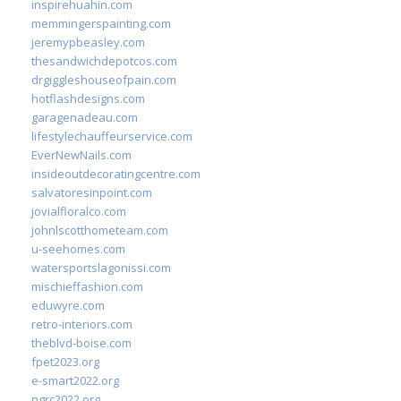
inspirehuahin.com
memmingerspainting.com
jeremypbeasley.com
thesandwichdepotcos.com
drgiggleshouseofpain.com
hotflashdesigns.com
garagenadeau.com
lifestylechauffeurservice.com
EverNewNails.com
insideoutdecoratingcentre.com
salvatoresinpoint.com
jovialfloralco.com
johnlscotthometeam.com
u-seehomes.com
watersportslagonissi.com
mischieffashion.com
eduwyre.com
retro-interiors.com
theblvd-boise.com
fpet2023.org
e-smart2022.org
ngrc2022.org