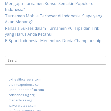
Mengapa Turnamen Konsol Semakin Populer di
Indonesia?
Turnamen Mobile Terbesar di Indonesia: Siapa yang
Akan Menang?
Rahasia Sukses dalam Turnamen PC: Tips dan Trik
yang Harus Anda Ketahui
E-Sport Indonesia: Menembus Dunia Championship
Search
for:
okhealthcareers.com
theintexperience.com
unboundedthefilm.com
catfriends-bg.org
marianlives.org
waywardtees.com
pidfloorsexpress.com