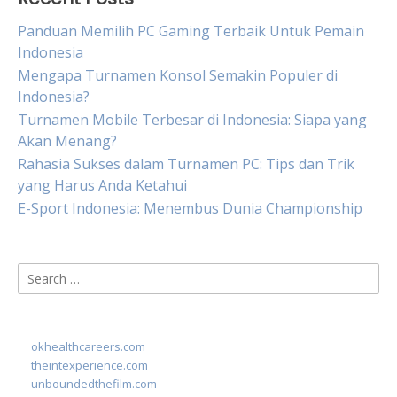
Panduan Memilih PC Gaming Terbaik Untuk Pemain
Indonesia
Mengapa Turnamen Konsol Semakin Populer di
Indonesia?
Turnamen Mobile Terbesar di Indonesia: Siapa yang
Akan Menang?
Rahasia Sukses dalam Turnamen PC: Tips dan Trik
yang Harus Anda Ketahui
E-Sport Indonesia: Menembus Dunia Championship
Search
for:
okhealthcareers.com
theintexperience.com
unboundedthefilm.com