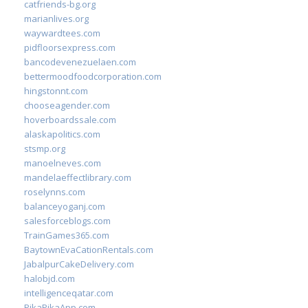
catfriends-bg.org
marianlives.org
waywardtees.com
pidfloorsexpress.com
bancodevenezuelaen.com
bettermoodfoodcorporation.com
hingstonnt.com
chooseagender.com
hoverboardssale.com
alaskapolitics.com
stsmp.org
manoelneves.com
mandelaeffectlibrary.com
roselynns.com
balanceyoganj.com
salesforceblogs.com
TrainGames365.com
BaytownEvaCationRentals.com
JabalpurCakeDelivery.com
halobjd.com
intelligenceqatar.com
PikaPikaApp.com