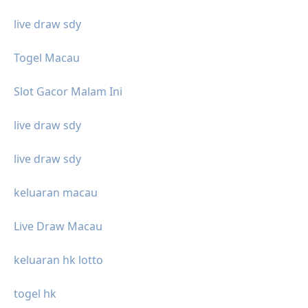
live draw sdy
Togel Macau
Slot Gacor Malam Ini
live draw sdy
live draw sdy
keluaran macau
Live Draw Macau
keluaran hk lotto
togel hk