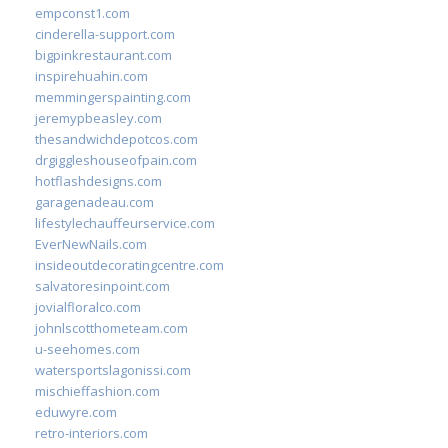
empconst1.com
cinderella-support.com
bigpinkrestaurant.com
inspirehuahin.com
memmingerspainting.com
jeremypbeasley.com
thesandwichdepotcos.com
drgiggleshouseofpain.com
hotflashdesigns.com
garagenadeau.com
lifestylechauffeurservice.com
EverNewNails.com
insideoutdecoratingcentre.com
salvatoresinpoint.com
jovialfloralco.com
johnlscotthometeam.com
u-seehomes.com
watersportslagonissi.com
mischieffashion.com
eduwyre.com
retro-interiors.com