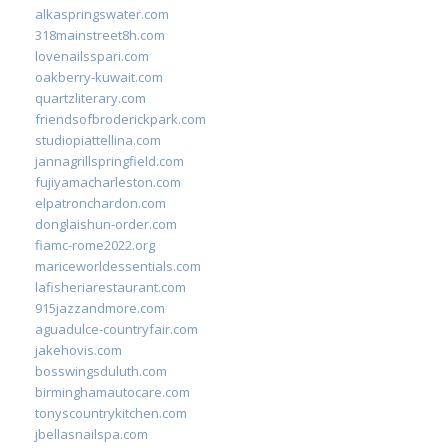
alkaspringswater.com
318mainstreet8h.com
lovenailsspari.com
oakberry-kuwait.com
quartzliterary.com
friendsofbroderickpark.com
studiopiattellina.com
jannagrillspringfield.com
fujiyamacharleston.com
elpatronchardon.com
donglaishun-order.com
fiamc-rome2022.org
mariceworldessentials.com
lafisheriarestaurant.com
915jazzandmore.com
aguadulce-countryfair.com
jakehovis.com
bosswingsduluth.com
birminghamautocare.com
tonyscountrykitchen.com
jbellasnailspa.com