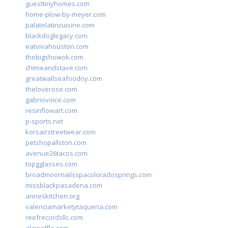
guesttinyhomes.com
home-plow-by-meyer.com
palatelatincuisine.com
blackdoglegacy.com
eatvivahouston.com
thebigshowok.com
chimeandstave.com
greatwallseafoodny.com
theloverose.com
gabriovoice.com
resinflowart.com
p-sports.net
korsairstreetwear.com
petshopallston.com
avenue26tacos.com
topgglasses.com
broadmoornailsspacoloradosprings.com
missblackpasadena.com
anneskitchen.org
valenciamarketytaqueria.com
reefrecordsllc.com