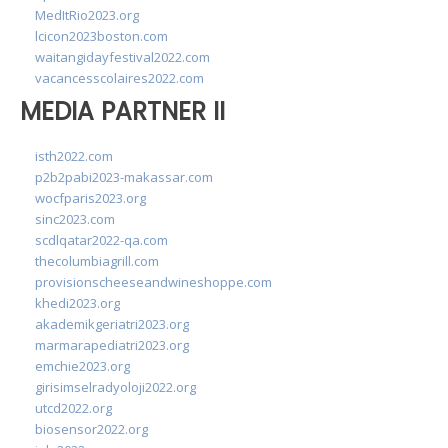
MedItRio2023.org
lcicon2023boston.com
waitangidayfestival2022.com
vacancesscolaires2022.com
MEDIA PARTNER II
isth2022.com
p2b2pabi2023-makassar.com
wocfparis2023.org
sinc2023.com
scdlqatar2022-qa.com
thecolumbiagrill.com
provisionscheeseandwineshoppe.com
khedi2023.org
akademikgeriatri2023.org
marmarapediatri2023.org
emchie2023.org
girisimselradyoloji2022.org
utcd2022.org
biosensor2022.org