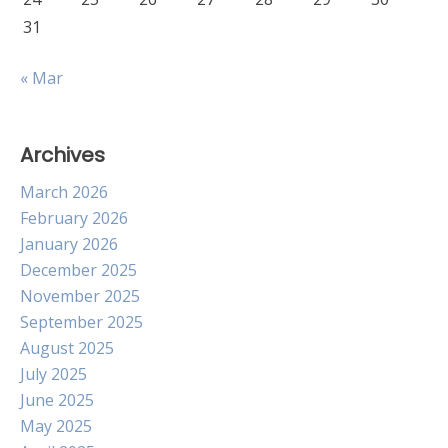
31
« Mar
Archives
March 2026
February 2026
January 2026
December 2025
November 2025
September 2025
August 2025
July 2025
June 2025
May 2025