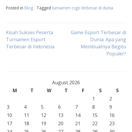
Posted in
Blog
Tagged
turnamen csgo terbesar di dunia
Post
Kisah Sukses Peserta
Game Esport Terbesar di
Turnamen Esport
Dunia: Apa yang
Terbesar di Indonesia
Membuatnya Begitu
navigation
Populer?
August 2026
M
T
W
T
F
S
S
1
2
3
4
5
6
7
8
9
10
11
12
13
14
15
16
17
18
19
20
21
22
23
24
25
26
27
28
29
30