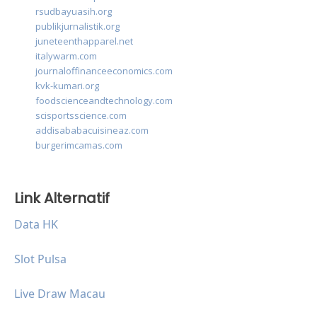
rsudbayuasih.org
publikjurnalistik.org
juneteenthapparel.net
italywarm.com
journaloffinanceeconomics.com
kvk-kumari.org
foodscienceandtechnology.com
scisportsscience.com
addisababacuisineaz.com
burgerimcamas.com
Link Alternatif
Data HK
Slot Pulsa
Live Draw Macau