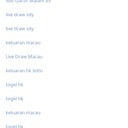
Slot Gacor Malam Ini
live draw sdy
live draw sdy
keluaran macau
Live Draw Macau
keluaran hk lotto
togel hk
togel hk
keluaran macau
togel hk