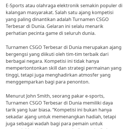
E-Sports atau olahraga elektronik semakin populer di
kalangan masyarakat. Salah satu ajang kompetisi
yang paling dinantikan adalah Turnamen CSGO
Terbesar di Dunia. Gelaran ini selalu menarik
perhatian pecinta game di seluruh dunia.
Turnamen CSGO Terbesar di Dunia merupakan ajang
bergengsi yang diikuti oleh tim-tim terbaik dari
berbagai negara. Kompetisi ini tidak hanya
mempertontonkan skill dan strategi permainan yang
tinggi, tetapi juga menghadirkan atmosfer yang
menggemparkan bagi para penonton.
Menurut John Smith, seorang pakar e-sports,
Turnamen CSGO Terbesar di Dunia memiliki daya
tarik yang luar biasa. “Kompetisi ini bukan hanya
sekadar ajang untuk memenangkan hadiah, tetapi
juga sebagai wadah bagi para pemain untuk