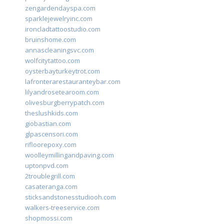
zengardendayspa.com
sparklejewelryinc.com
ironcladtattoostudio.com
bruinshome.com
annascleaningsvc.com
wolfcitytattoo.com
oysterbayturkeytrot.com
lafronterarestauranteybar.com
lilyandrosetearoom.com
olivesburgberrypatch.com
theslushkids.com
giobastian.com
glpascensori.com
rifloorepoxy.com
woolleymillingandpaving.com
uptonpvd.com
2troublegrill.com
casateranga.com
sticksandstonesstudiooh.com
walkers-treeservice.com
shopmossi.com