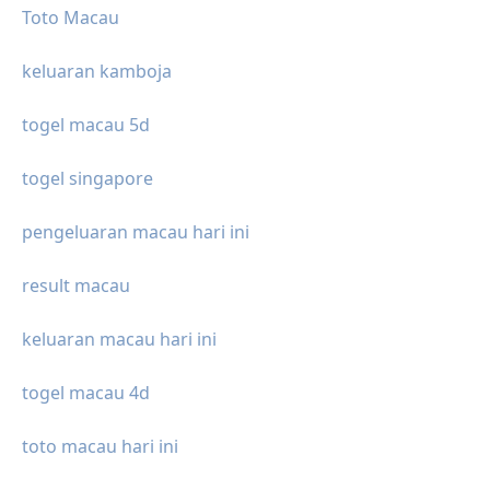
Toto Macau
keluaran kamboja
togel macau 5d
togel singapore
pengeluaran macau hari ini
result macau
keluaran macau hari ini
togel macau 4d
toto macau hari ini