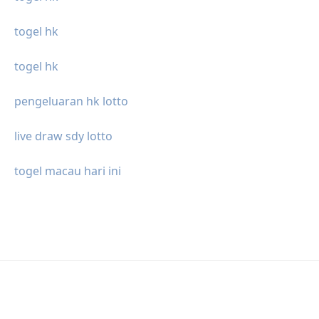
togel hk
togel hk
pengeluaran hk lotto
live draw sdy lotto
togel macau hari ini