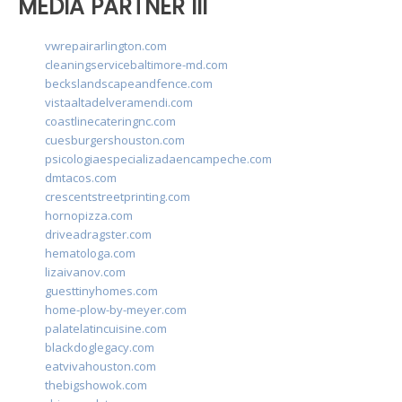
MEDIA PARTNER III
vwrepairarlington.com
cleaningservicebaltimore-md.com
beckslandscapeandfence.com
vistaaltadelveramendi.com
coastlinecateringnc.com
cuesburgershouston.com
psicologiaespecializadaencampeche.com
dmtacos.com
crescentstreetprinting.com
hornopizza.com
driveadragster.com
hematologa.com
lizaivanov.com
guesttinyhomes.com
home-plow-by-meyer.com
palatelatincuisine.com
blackdoglegacy.com
eatvivahouston.com
thebigshowok.com