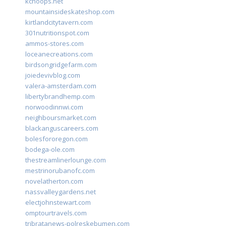
kchoops.net
mountainsideskateshop.com
kirtlandcitytavern.com
301nutritionspot.com
ammos-stores.com
loceanecreations.com
birdsongridgefarm.com
joiedevivblog.com
valera-amsterdam.com
libertybrandhemp.com
norwoodinnwi.com
neighboursmarket.com
blackanguscareers.com
bolesfororegon.com
bodega-ole.com
thestreamlinerlounge.com
mestrinorubanofc.com
novelatherton.com
nassvalleygardens.net
electjohnstewart.com
omptourtravels.com
tribratanews-polreskebumen.com