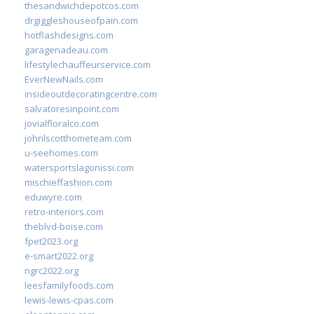
thesandwichdepotcos.com
drgiggleshouseofpain.com
hotflashdesigns.com
garagenadeau.com
lifestylechauffeurservice.com
EverNewNails.com
insideoutdecoratingcentre.com
salvatoresinpoint.com
jovialfloralco.com
johnlscotthometeam.com
u-seehomes.com
watersportslagonissi.com
mischieffashion.com
eduwyre.com
retro-interiors.com
theblvd-boise.com
fpet2023.org
e-smart2022.org
ngrc2022.org
leesfamilyfoods.com
lewis-lewis-cpas.com