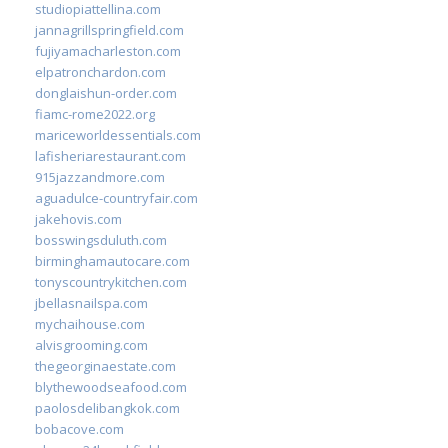
studiopiattellina.com
jannagrillspringfield.com
fujiyamacharleston.com
elpatronchardon.com
donglaishun-order.com
fiamc-rome2022.org
mariceworldessentials.com
lafisheriarestaurant.com
915jazzandmore.com
aguadulce-countryfair.com
jakehovis.com
bosswingsduluth.com
birminghamautocare.com
tonyscountrykitchen.com
jbellasnailspa.com
mychaihouse.com
alvisgrooming.com
thegeorginaestate.com
blythewoodseafood.com
paolosdelibangkok.com
bobacove.com