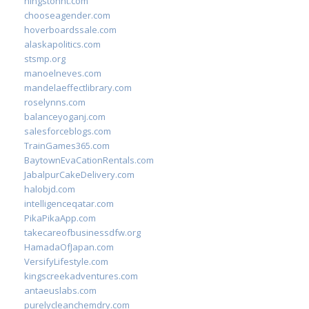
hingstonnt.com
chooseagender.com
hoverboardssale.com
alaskapolitics.com
stsmp.org
manoelneves.com
mandelaeffectlibrary.com
roselynns.com
balanceyoganj.com
salesforceblogs.com
TrainGames365.com
BaytownEvaCationRentals.com
JabalpurCakeDelivery.com
halobjd.com
intelligenceqatar.com
PikaPikaApp.com
takecareofbusinessdfw.org
HamadaOfJapan.com
VersifyLifestyle.com
kingscreekadventures.com
antaeuslabs.com
purelycleanchemdry.com