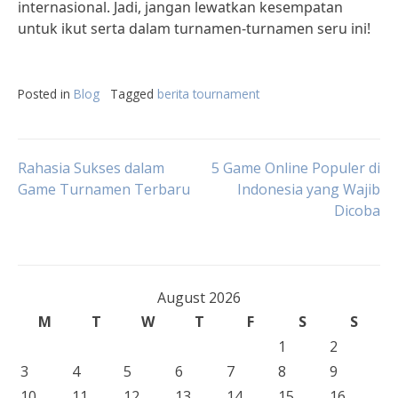
internasional. Jadi, jangan lewatkan kesempatan
untuk ikut serta dalam turnamen-turnamen seru ini!
Posted in
Blog
Tagged
berita tournament
Post
Rahasia Sukses dalam
5 Game Online Populer di
Game Turnamen Terbaru
Indonesia yang Wajib
Dicoba
navigation
August 2026
M
T
W
T
F
S
S
1
2
3
4
5
6
7
8
9
10
11
12
13
14
15
16