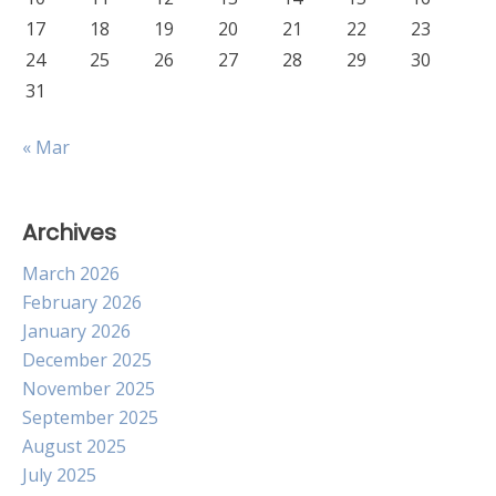
17
18
19
20
21
22
23
24
25
26
27
28
29
30
31
« Mar
Archives
March 2026
February 2026
January 2026
December 2025
November 2025
September 2025
August 2025
July 2025