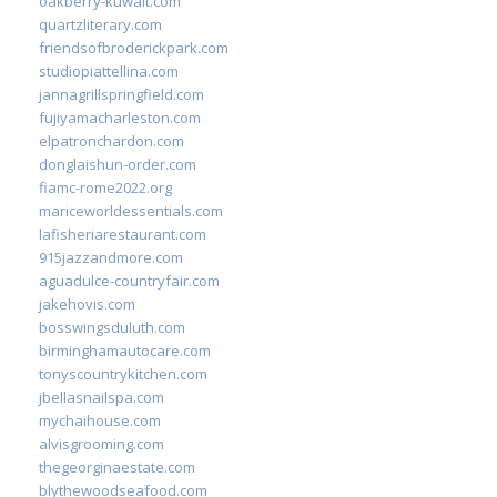
oakberry-kuwait.com
quartzliterary.com
friendsofbroderickpark.com
studiopiattellina.com
jannagrillspringfield.com
fujiyamacharleston.com
elpatronchardon.com
donglaishun-order.com
fiamc-rome2022.org
mariceworldessentials.com
lafisheriarestaurant.com
915jazzandmore.com
aguadulce-countryfair.com
jakehovis.com
bosswingsduluth.com
birminghamautocare.com
tonyscountrykitchen.com
jbellasnailspa.com
mychaihouse.com
alvisgrooming.com
thegeorginaestate.com
blythewoodseafood.com