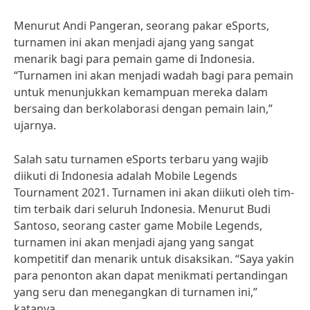
Menurut Andi Pangeran, seorang pakar eSports,
turnamen ini akan menjadi ajang yang sangat
menarik bagi para pemain game di Indonesia.
“Turnamen ini akan menjadi wadah bagi para pemain
untuk menunjukkan kemampuan mereka dalam
bersaing dan berkolaborasi dengan pemain lain,”
ujarnya.
Salah satu turnamen eSports terbaru yang wajib
diikuti di Indonesia adalah Mobile Legends
Tournament 2021. Turnamen ini akan diikuti oleh tim-
tim terbaik dari seluruh Indonesia. Menurut Budi
Santoso, seorang caster game Mobile Legends,
turnamen ini akan menjadi ajang yang sangat
kompetitif dan menarik untuk disaksikan. “Saya yakin
para penonton akan dapat menikmati pertandingan
yang seru dan menegangkan di turnamen ini,”
katanya.