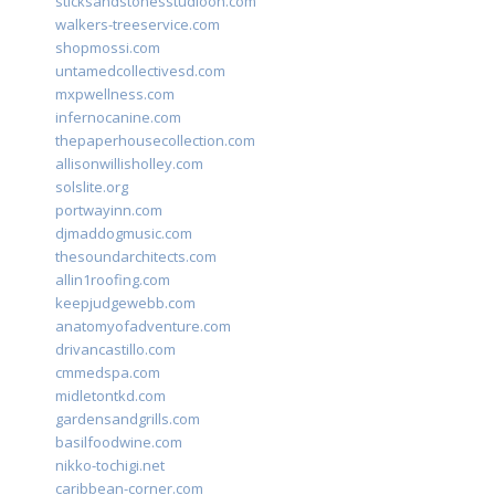
sticksandstonesstudiooh.com
walkers-treeservice.com
shopmossi.com
untamedcollectivesd.com
mxpwellness.com
infernocanine.com
thepaperhousecollection.com
allisonwillisholley.com
solslite.org
portwayinn.com
djmaddogmusic.com
thesoundarchitects.com
allin1roofing.com
keepjudgewebb.com
anatomyofadventure.com
drivancastillo.com
cmmedspa.com
midletontkd.com
gardensandgrills.com
basilfoodwine.com
nikko-tochigi.net
caribbean-corner.com