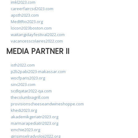
imkl2023.com
careerfaircsd2023.com
apsth2023.com
MedItRio2023.org
lcicon2023boston.com
waitangidayfestival2022.com
vacancesscolaires2022.com
MEDIA PARTNER II
isth2022.com
p2b2pabi2023-makassar.com
wocfparis2023.org
sinc2023.com
scdlqatar2022-qa.com
thecolumbiagrill.com
provisionscheeseandwineshoppe.com
khedi2023.org
akademikgeriatri2023.org
marmarapediatri2023.org
emchie2023.org
girisimselradyoloji2022.org