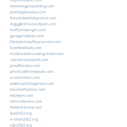
inspirehuahin.com
memmingerspainting.com
jeremypbeasley.com
thesandwichdepotcos.com
drgiggleshouseofpain.com
hotflashdesigns.com
garagenadeau.com
lifestylechauffeurservice.com
EverNewNails.com
insideoutdecoratingcentre.com
salvatoresinpoint.com
jovialfloralco.com
johnlscotthometeam.com
u-seehomes.com
watersportslagonissi.com
mischieffashion.com
eduwyre.com
retro-interiors.com
theblvd-boise.com
fpet2023.org
e-smart2022.org
ngrc2022.org