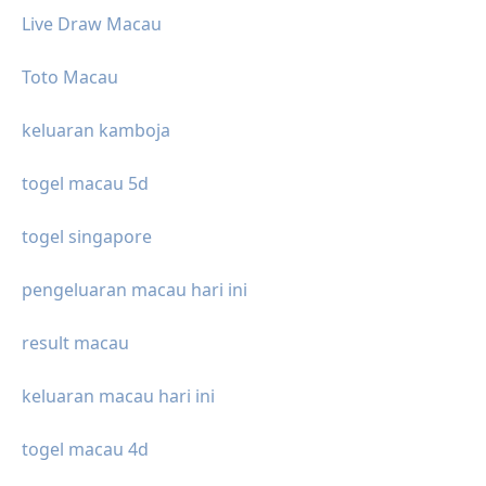
Live Draw Macau
Toto Macau
keluaran kamboja
togel macau 5d
togel singapore
pengeluaran macau hari ini
result macau
keluaran macau hari ini
togel macau 4d