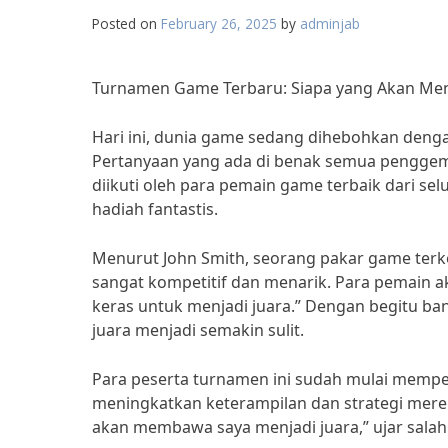
Posted on
February 26, 2025
by
adminjab
Turnamen Game Terbaru: Siapa yang Akan Menj
Hari ini, dunia game sedang dihebohkan deng
Pertanyaan yang ada di benak semua penggema
diikuti oleh para pemain game terbaik dari se
hadiah fantastis.
Menurut John Smith, seorang pakar game terk
sangat kompetitif dan menarik. Para pemain
keras untuk menjadi juara.” Dengan begitu ban
juara menjadi semakin sulit.
Para peserta turnamen ini sudah mulai mempers
meningkatkan keterampilan dan strategi mere
akan membawa saya menjadi juara,” ujar salah 