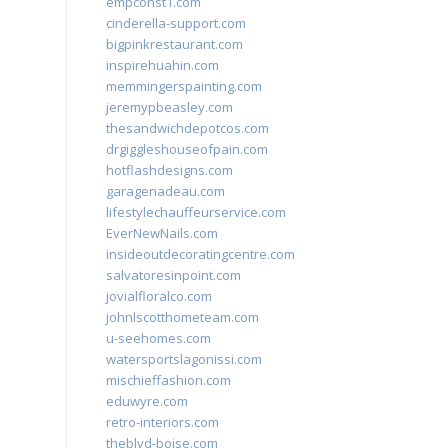
empconst1.com
cinderella-support.com
bigpinkrestaurant.com
inspirehuahin.com
memmingerspainting.com
jeremypbeasley.com
thesandwichdepotcos.com
drgiggleshouseofpain.com
hotflashdesigns.com
garagenadeau.com
lifestylechauffeurservice.com
EverNewNails.com
insideoutdecoratingcentre.com
salvatoresinpoint.com
jovialfloralco.com
johnlscotthometeam.com
u-seehomes.com
watersportslagonissi.com
mischieffashion.com
eduwyre.com
retro-interiors.com
theblvd-boise.com