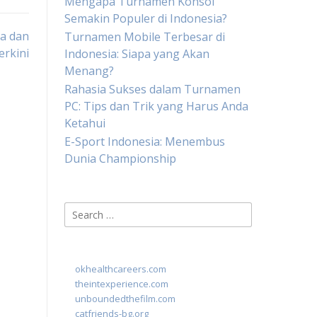
Mengapa Turnamen Konsol
Semakin Populer di Indonesia?
ta dan
Turnamen Mobile Terbesar di
erkini
Indonesia: Siapa yang Akan
Menang?
Rahasia Sukses dalam Turnamen
PC: Tips dan Trik yang Harus Anda
Ketahui
E-Sport Indonesia: Menembus
Dunia Championship
Search
for:
okhealthcareers.com
theintexperience.com
unboundedthefilm.com
catfriends-bg.org