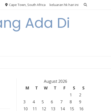
Cape Town, South Africa
keluaran hk hari ini
ang Ada Di
August 2026
M
T
W
T
F
S
S
1
2
3
4
5
6
7
8
9
10
11
12
13
14
15
16