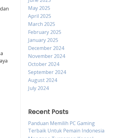
June 2025
May 2025
 dan
April 2025
March 2025
February 2025
January 2025
December 2024
pa
November 2024
Saya
October 2024
September 2024
August 2024
July 2024
Recent Posts
Panduan Memilih PC Gaming
Terbaik Untuk Pemain Indonesia