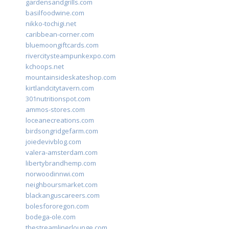
gardensandgrills.com
basilfoodwine.com
nikko-tochigi.net
caribbean-corner.com
bluemoongiftcards.com
rivercitysteampunkexpo.com
kchoops.net
mountainsideskateshop.com
kirtlandcitytavern.com
301nutritionspot.com
ammos-stores.com
loceanecreations.com
birdsongridgefarm.com
joiedevivblog.com
valera-amsterdam.com
libertybrandhemp.com
norwoodinnwi.com
neighboursmarket.com
blackanguscareers.com
bolesfororegon.com
bodega-ole.com
thestreamlinerlounge.com