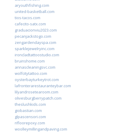
aryouthfishing.com
united-basketball.com
tios-tacos.com
cafecito-satx.com
graduacionviu2023.com
pecanjackstogo.com
zengardendayspa.com
sparklejewelryinc.com
ironcladtattoostudio.com
bruinshome.com
annascleaningsvc.com
wolfcitytattoo.com
oysterbayturkeytrot.com
lafronterarestauranteybar.com
lilyandrosetearoom.com
olivesburgberrypatch.com
theslushkids.com
giobastian.com
glpascensori.com
rifloorepoxy.com
woolleymillingandpaving.com