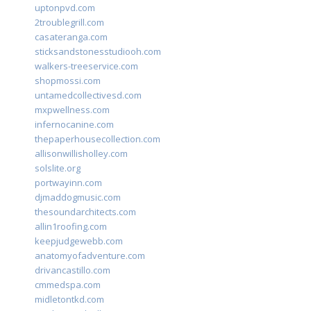
uptonpvd.com
2troublegrill.com
casateranga.com
sticksandstonesstudiooh.com
walkers-treeservice.com
shopmossi.com
untamedcollectivesd.com
mxpwellness.com
infernocanine.com
thepaperhousecollection.com
allisonwillisholley.com
solslite.org
portwayinn.com
djmaddogmusic.com
thesoundarchitects.com
allin1roofing.com
keepjudgewebb.com
anatomyofadventure.com
drivancastillo.com
cmmedspa.com
midletontkd.com