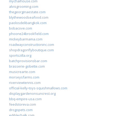
mychaihouse.com
alvisgrooming.com
thegeorginaestate.com
blythewoodseafood.com
paolosdelibangkok.com
bobacove.com
phoone24brookfield.com
mickeybarmama.com
roadwayconstructioninc.com
shopdragonflyboutique.com
sportszilla.org
batchprovisionsbar.com
brasserie-gobette.com
musicrearte.com
morseysfarms.com
riverviewtennis.com
official-kelly-toys-squishmallows.com
displaygardenonsuncrest.org
bbq-empire-usa.com
feedstoreva.com
drogopets.com
ediblechalk.com