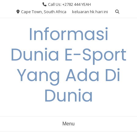
Skip
Call Us: +2782 444 YEAH
to
Cape Town, South Africa
keluaran hk hari ini
content
Informasi
Dunia E-Sport
Yang Ada Di
Dunia
Menu