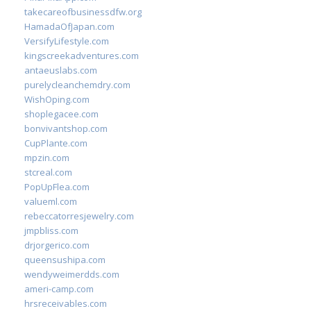
takecareofbusinessdfw.org
HamadaOfJapan.com
VersifyLifestyle.com
kingscreekadventures.com
antaeuslabs.com
purelycleanchemdry.com
WishOping.com
shoplegacee.com
bonvivantshop.com
CupPlante.com
mpzin.com
stcreal.com
PopUpFlea.com
valueml.com
rebeccatorresjewelry.com
jmpbliss.com
drjorgerico.com
queensushipa.com
wendyweimerdds.com
ameri-camp.com
hrsreceivables.com