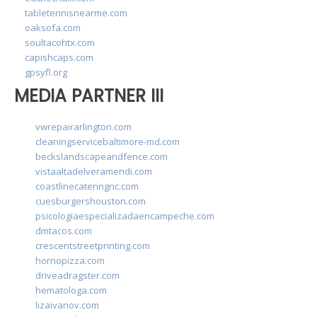
tabletennisnearme.com
oaksofa.com
soultacohtx.com
capishcaps.com
gpsyfl.org
MEDIA PARTNER III
vwrepairarlington.com
cleaningservicebaltimore-md.com
beckslandscapeandfence.com
vistaaltadelveramendi.com
coastlinecateringnc.com
cuesburgershouston.com
psicologiaespecializadaencampeche.com
dmtacos.com
crescentstreetprinting.com
hornopizza.com
driveadragster.com
hematologa.com
lizaivanov.com