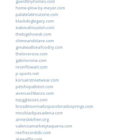
guesttinyhomes.com
home-plow-by-meyer.com
palatelatincuisine.com
blackdoglegacy.com
eatvivahouston.com
thebigshowok.com
chimeandstave.com
greatwallseafoodny.com
theloverose.com
gabriovoice.com
resinflowart.com
p-sports.net
korsairstreetwear.com
petshopallston.com
avenue26tacos.com
topgglasses.com
broadmoornailsspacoloradosprings.com
missblackpasadena.com
anneskitchen.org
valenciamarketytaqueria.com
reefrecordsllc.com
alawaffle.com