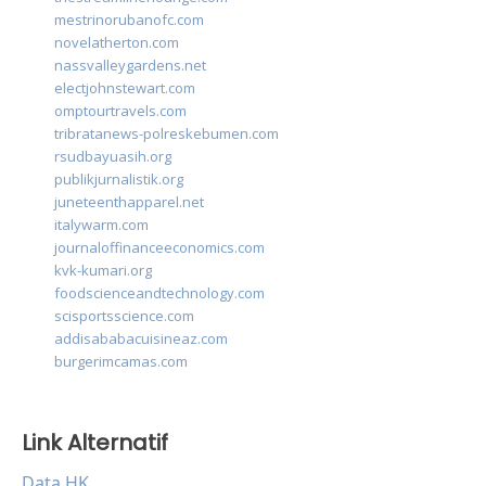
mestrinorubanofc.com
novelatherton.com
nassvalleygardens.net
electjohnstewart.com
omptourtravels.com
tribratanews-polreskebumen.com
rsudbayuasih.org
publikjurnalistik.org
juneteenthapparel.net
italywarm.com
journaloffinanceeconomics.com
kvk-kumari.org
foodscienceandtechnology.com
scisportsscience.com
addisababacuisineaz.com
burgerimcamas.com
Link Alternatif
Data HK