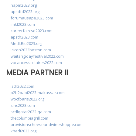
napm2023.org
apsdfd2023.org
forumausape2023.com
imkl2023.com
careerfaircsd2023.com
apsth2023.com
MedItRio2023.org
lcicon2023boston.com
waitangidayfestival2022.com
vacancesscolaires2022.com
MEDIA PARTNER II
isth2022.com
p2b2pabi2023-makassar.com
wocfparis2023.org
sinc2023.com
scdlqatar2022-qa.com
thecolumbiagrill.com
provisionscheeseandwineshoppe.com
khedi2023.org