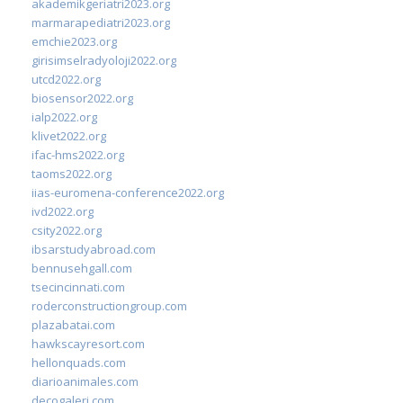
akademikgeriatri2023.org
marmarapediatri2023.org
emchie2023.org
girisimselradyoloji2022.org
utcd2022.org
biosensor2022.org
ialp2022.org
klivet2022.org
ifac-hms2022.org
taoms2022.org
iias-euromena-conference2022.org
ivd2022.org
csity2022.org
ibsarstudyabroad.com
bennusehgall.com
tsecincinnati.com
roderconstructiongroup.com
plazabatai.com
hawkscayresort.com
hellonquads.com
diarioanimales.com
decogaleri.com