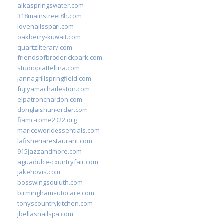
alkaspringswater.com
318mainstreet8h.com
lovenailsspari.com
oakberry-kuwait.com
quartzliterary.com
friendsofbroderickpark.com
studiopiattellina.com
jannagrillspringfield.com
fujiyamacharleston.com
elpatronchardon.com
donglaishun-order.com
fiamc-rome2022.org
mariceworldessentials.com
lafisheriarestaurant.com
915jazzandmore.com
aguadulce-countryfair.com
jakehovis.com
bosswingsduluth.com
birminghamautocare.com
tonyscountrykitchen.com
jbellasnailspa.com