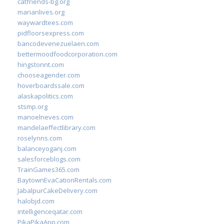
catfriends-bg.org
marianlives.org
waywardtees.com
pidfloorsexpress.com
bancodevenezuelaen.com
bettermoodfoodcorporation.com
hingstonnt.com
chooseagender.com
hoverboardssale.com
alaskapolitics.com
stsmp.org
manoelneves.com
mandelaeffectlibrary.com
roselynns.com
balanceyoganj.com
salesforceblogs.com
TrainGames365.com
BaytownEvaCationRentals.com
JabalpurCakeDelivery.com
halobjd.com
intelligenceqatar.com
PikaPikaApp.com