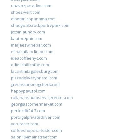
unavozparadios.com
shoes-vert.com
elbotanicopanama.com
shadyoaksrockportrvpark.com
jccoinlaundry.com
kautorepair.com
marjaeswinebar.com
elmazatlanclinton.com
ideacoffeenyc.com
odieschillicothe.com
lacantinitagalesburg.com
pizzadeliverybristol.com
greenstarsmogcheck.com
happypawspl.com
callahansautoservicecenter.com
georgiascornermarket.com
perfectfit24-7.com
portugalprivatedriver.com
von-racer.com
coffeeshopcharleston.com
salon104mainstreet.com