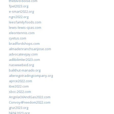
theblvd-boise.com
fpet2023.org
e-smart2022.org
ngrc2022.org
leesfamilyfoods.com
lewis-lewis-cpas.com
eleontennis.com
cyetus.com
bradfordshops.com
almadenranchsanjose.com
advocatevijay.com
adlibilimler2023.com
naswwebed.org
balithut-manado.org
alteregotradingcompany.org
aprce2022.com
ibie2022.com
sbcc-2022.com
AngolaOilAndGas2022.com
Convoy4Freedom2022.com
grur2023.org
hkhk2023.org