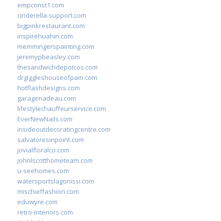
empconst1.com
cinderella-support.com
bigpinkrestaurant.com
inspirehuahin.com
memmingerspainting.com
jeremypbeasley.com
thesandwichdepotcos.com
drgiggleshouseofpain.com
hotflashdesigns.com
garagenadeau.com
lifestylechauffeurservice.com
EverNewNails.com
insideoutdecoratingcentre.com
salvatoresinpoint.com
jovialfloralco.com
johnlscotthometeam.com
u-seehomes.com
watersportslagonissi.com
mischieffashion.com
eduwyre.com
retro-interiors.com