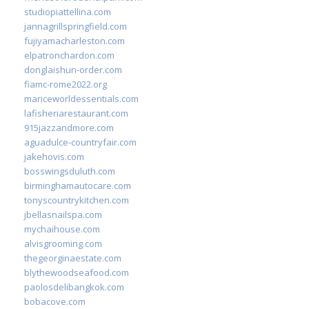
studiopiattellina.com
jannagrillspringfield.com
fujiyamacharleston.com
elpatronchardon.com
donglaishun-order.com
fiamc-rome2022.org
mariceworldessentials.com
lafisheriarestaurant.com
915jazzandmore.com
aguadulce-countryfair.com
jakehovis.com
bosswingsduluth.com
birminghamautocare.com
tonyscountrykitchen.com
jbellasnailspa.com
mychaihouse.com
alvisgrooming.com
thegeorginaestate.com
blythewoodseafood.com
paolosdelibangkok.com
bobacove.com