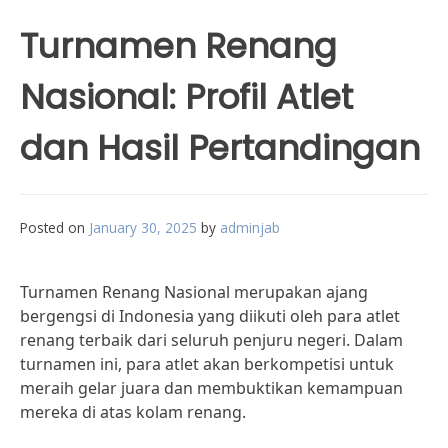
Turnamen Renang
Nasional: Profil Atlet
dan Hasil Pertandingan
Posted on
January 30, 2025
by
adminjab
Turnamen Renang Nasional merupakan ajang
bergengsi di Indonesia yang diikuti oleh para atlet
renang terbaik dari seluruh penjuru negeri. Dalam
turnamen ini, para atlet akan berkompetisi untuk
meraih gelar juara dan membuktikan kemampuan
mereka di atas kolam renang.