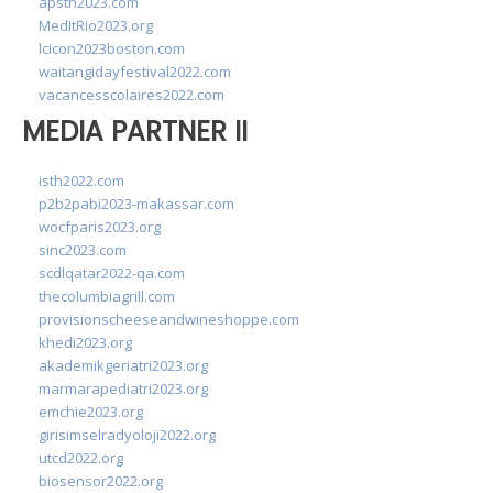
apsth2023.com
MedItRio2023.org
lcicon2023boston.com
waitangidayfestival2022.com
vacancesscolaires2022.com
MEDIA PARTNER II
isth2022.com
p2b2pabi2023-makassar.com
wocfparis2023.org
sinc2023.com
scdlqatar2022-qa.com
thecolumbiagrill.com
provisionscheeseandwineshoppe.com
khedi2023.org
akademikgeriatri2023.org
marmarapediatri2023.org
emchie2023.org
girisimselradyoloji2022.org
utcd2022.org
biosensor2022.org