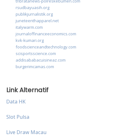
tribratanews-polreskebumen.com
rsudbayuasih.org
publikjurnalistik.org
juneteenthapparel.net
italywarm.com
journaloffinanceeconomics.com
kvk-kumari.org
foodscienceandtechnology.com
scisportsscience.com
addisababacuisineaz.com
burgerimcamas.com
Link Alternatif
Data HK
Slot Pulsa
Live Draw Macau