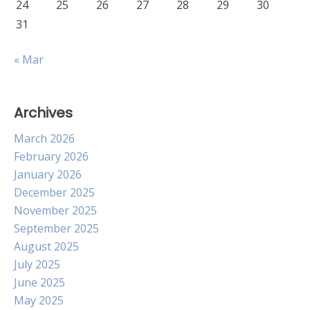
24
25
26
27
28
29
30
31
« Mar
Archives
March 2026
February 2026
January 2026
December 2025
November 2025
September 2025
August 2025
July 2025
June 2025
May 2025