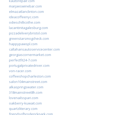
kautorepair.com
marjaeswinebar.com
elmazatlanclinton.com
ideacoffeenyc.com
odieschillicothe.com
lacantinitagalesburg.com
pizzadeliverybristol.com
greenstarsmogcheck.com
happypawspl.com
callahansautoservicecenter.com
georgiascornermarket.com
perfectfit24-7.com
portugalprivatedriver.com
von-racer.com
coffeeshopcharleston.com
salon104mainstreet.com
alkaspringswater.com
318mainstreet8h.com
lovenailsspari.com
oakberry-kuwait.com
quartzliterary.com
friendsofbroderickpark.com