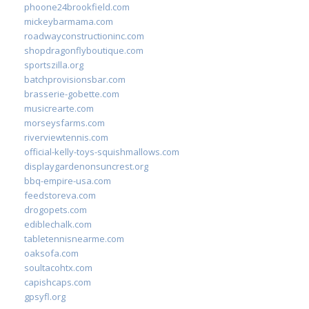
phoone24brookfield.com
mickeybarmama.com
roadwayconstructioninc.com
shopdragonflyboutique.com
sportszilla.org
batchprovisionsbar.com
brasserie-gobette.com
musicrearte.com
morseysfarms.com
riverviewtennis.com
official-kelly-toys-squishmallows.com
displaygardenonsuncrest.org
bbq-empire-usa.com
feedstoreva.com
drogopets.com
ediblechalk.com
tabletennisnearme.com
oaksofa.com
soultacohtx.com
capishcaps.com
gpsyfl.org