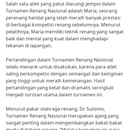
Salah satu atlet yang patut diacungi jempol dalam
Turnamen Renang Nasional adalah Maria, seorang
perenang handal yang telah meraih banyak prestasi
di berbagai kompetisi renang sebelumnya. Menurut
pelatihnya, Maria memiliki teknik renang yang sangat
baik dan mental yang kuat dalam menghadapi
tekanan di lapangan.
Pertandingan dalam Turnamen Renang Nasional
selalu menarik untuk disaksikan, karena para atlet
saling berkompetisi dengan semangat dan keinginan
yang tinggi untuk meraih kemenangan. Hasil
pertandingan yang ketat dan dramatis seringkali
menjadi sorotan utama dalam turnamen ini.
Menurut pakar olahraga renang, Dr. Sutomo,
Turnamen Renang Nasional merupakan ajang yang
sangat penting dalam mengembangkan bakat-bakat
muda di bidang renang. “Melalui turnamen ini, para