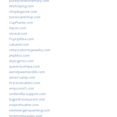
purelycleanchemdry.com
WishOping.com
shoplegacee.com
bonvivantshop.com
CupPlante.com
mpzin.com
stcreal.com
PopUpFlea.com
valueml.com
rebeccatorresjewelry.com
jmpbliss.com
drjorgerico.com
queensushipa.com
wendyweimerdds.com
ameri-camp.com
hrsreceivables.com
empconst1.com
cinderella-support.com
bigpinkrestaurant.com
inspirehuahin.com
memmingerspainting.com
jeremypbeasley.com