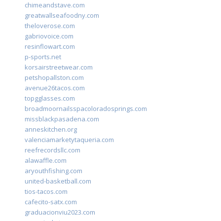
chimeandstave.com
greatwallseafoodny.com
theloverose.com
gabriovoice.com
resinflowart.com
p-sports.net
korsairstreetwear.com
petshopallston.com
avenue26tacos.com
topgglasses.com
broadmoornailsspacoloradosprings.com
missblackpasadena.com
anneskitchen.org
valenciamarketytaqueria.com
reefrecordsllc.com
alawaffle.com
aryouthfishing.com
united-basketball.com
tios-tacos.com
cafecito-satx.com
graduacionviu2023.com