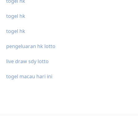
togel hk
togel hk
togel hk
pengeluaran hk lotto
live draw sdy lotto
togel macau hari ini