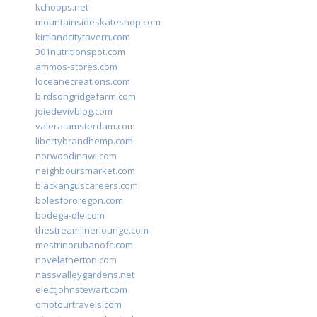
kchoops.net
mountainsideskateshop.com
kirtlandcitytavern.com
301nutritionspot.com
ammos-stores.com
loceanecreations.com
birdsongridgefarm.com
joiedevivblog.com
valera-amsterdam.com
libertybrandhemp.com
norwoodinnwi.com
neighboursmarket.com
blackanguscareers.com
bolesfororegon.com
bodega-ole.com
thestreamlinerlounge.com
mestrinorubanofc.com
novelatherton.com
nassvalleygardens.net
electjohnstewart.com
omptourtravels.com