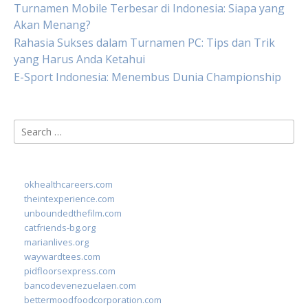
Turnamen Mobile Terbesar di Indonesia: Siapa yang
Akan Menang?
Rahasia Sukses dalam Turnamen PC: Tips dan Trik
yang Harus Anda Ketahui
E-Sport Indonesia: Menembus Dunia Championship
Search
for:
okhealthcareers.com
theintexperience.com
unboundedthefilm.com
catfriends-bg.org
marianlives.org
waywardtees.com
pidfloorsexpress.com
bancodevenezuelaen.com
bettermoodfoodcorporation.com