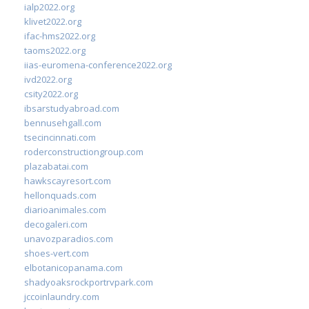
ialp2022.org
klivet2022.org
ifac-hms2022.org
taoms2022.org
iias-euromena-conference2022.org
ivd2022.org
csity2022.org
ibsarstudyabroad.com
bennusehgall.com
tsecincinnati.com
roderconstructiongroup.com
plazabatai.com
hawkscayresort.com
hellonquads.com
diarioanimales.com
decogaleri.com
unavozparadios.com
shoes-vert.com
elbotanicopanama.com
shadyoaksrockportrvpark.com
jccoinlaundry.com