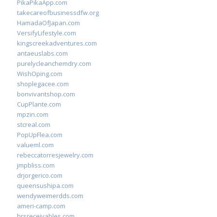
PikaPikaApp.com
takecareofbusinessdfw.org
HamadaOfJapan.com
VersifyLifestyle.com
kingscreekadventures.com
antaeuslabs.com
purelycleanchemdry.com
WishOping.com
shoplegacee.com
bonvivantshop.com
CupPlante.com
mpzin.com
stcreal.com
PopUpFlea.com
valueml.com
rebeccatorresjewelry.com
jmpbliss.com
drjorgerico.com
queensushipa.com
wendyweimerdds.com
ameri-camp.com
hrsreceivables.com