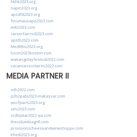
hkhk2023.org
napm2023.org
apsdfd2023.org
forumausape2023.com
imkl2023.com
careerfaircsd2023.com
apsth2023.com
MedItRio2023.org
lcicon2023boston.com
waitangidayfestival2022.com
vacancesscolaires2022.com
MEDIA PARTNER II
isth2022.com
p2b2pabi2023-makassar.com
wocfparis2023.org
sinc2023.com
scdlqatar2022-qa.com
thecolumbiagrill.com
provisionscheeseandwineshoppe.com
khedi2023.org