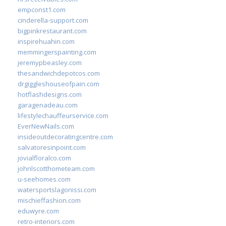
empconst1.com
cinderella-support.com
bigpinkrestaurant.com
inspirehuahin.com
memmingerspainting.com
jeremypbeasley.com
thesandwichdepotcos.com
drgiggleshouseofpain.com
hotflashdesigns.com
garagenadeau.com
lifestylechauffeurservice.com
EverNewNails.com
insideoutdecoratingcentre.com
salvatoresinpoint.com
jovialfloralco.com
johnlscotthometeam.com
u-seehomes.com
watersportslagonissi.com
mischieffashion.com
eduwyre.com
retro-interiors.com