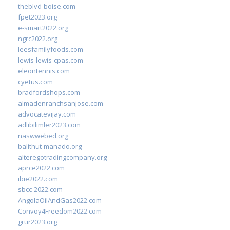
theblvd-boise.com
fpet2023.org
e-smart2022.org
ngrc2022.org
leesfamilyfoods.com
lewis-lewis-cpas.com
eleontennis.com
cyetus.com
bradfordshops.com
almadenranchsanjose.com
advocatevijay.com
adlibilimler2023.com
naswwebed.org
balithut-manado.org
alteregotradingcompany.org
aprce2022.com
ibie2022.com
sbcc-2022.com
AngolaOilAndGas2022.com
Convoy4Freedom2022.com
grur2023.org