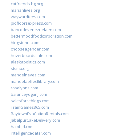
catfriends-bg.org
marianlives.org
waywardtees.com
pidfloorsexpress.com
bancodevenezuelaen.com
bettermoodfoodcorporation.com
hingstonnt.com
chooseagender.com
hoverboardssale.com
alaskapolitics.com
stsmp.org
manoelneves.com
mandelaeffectlibrary.com
roselynns.com
balanceyoganj.com
salesforceblogs.com
TrainGames365.com
BaytownEvaCationRentals.com
JabalpurCakeDelivery.com
halobjd.com
intelligenceqatar.com