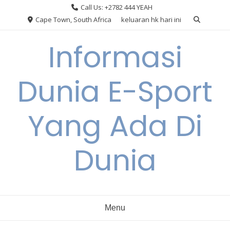
Skip
Call Us: +2782 444 YEAH
to
Cape Town, South Africa
keluaran hk hari ini
content
Informasi
Dunia E-Sport
Yang Ada Di
Dunia
Menu