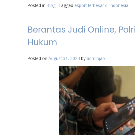
Posted in
Blog
Tagged
esport terbesar di indonesia
Berantas Judi Online, Po
Hukum
Posted on
August 31, 2024
by
adminjab