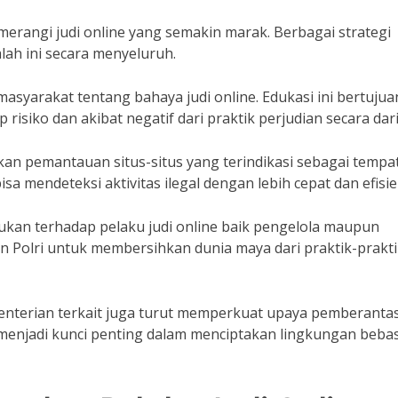
erangi judi online yang semakin marak. Berbagai strategi
ah ini secara menyeluruh.
syarakat tentang bahaya judi online. Edukasi ini bertujua
isiko dan akibat negatif dari praktik perjudian secara dar
kukan pemantauan situs-situs yang terindikasi sebagai tempa
a mendeteksi aktivitas ilegal dengan lebih cepat dan efisie
ukan terhadap pelaku judi online baik pengelola maupun
 Polri untuk membersihkan dunia maya dari praktik-prakti
menterian terkait juga turut memperkuat upaya pemberanta
h menjadi kunci penting dalam menciptakan lingkungan bebas