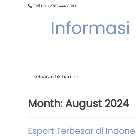
Skip
Call Us: +2782 444 YEAH
to
content
Informasi
keluaran hk hari ini
Month:
August 2024
Esport Terbesar di Indon