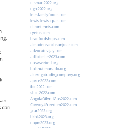
e-smart2022.org
ngrc2022.org
leesfamilyfoods.com
lewis-lewis-cpas.com
eleontennis.com
n
cyetus.com
ing.
bradfordshops.com
almadenranchsanjose.com
advocatevijay.com
t
adlibilimler2023.com
n.
naswwebed.org
balithut-manado.org
alteregotradingcompany.org
k
aprce2022.com
ibie2022.com
sbcc-2022.com
AngolaOilAndGas2022.com
san
Convoy4Freedom2022.com
 dari
grur2023.org
hkhk2023.org
napm2023.org