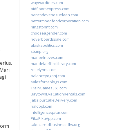
waywardtees.com
pidfloorsexpress.com
bancodevenezuelaen.com
bettermoodfoodcorporation.com
hingstonnt.com
chooseagender.com
hoverboardssale.com
alaskapolitics.com
.
stsmp.org
manoelneves.com
erius.
mandelaeffectlibrary.com
 Mari
roselynns.com
balanceyoganj.com
agi
salesforceblogs.com
TrainGames365.com
BaytownEvaCationRentals.com
JabalpurCakeDelivery.com
halobjd.com
intelligenceqatar.com
PikaPikaApp.com
takecareofbusinessdfw.org
tform