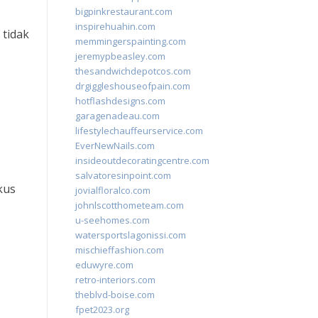
bigpinkrestaurant.com
inspirehuahin.com
tidak
memmingerspainting.com
jeremypbeasley.com
thesandwichdepotcos.com
drgiggleshouseofpain.com
hotflashdesigns.com
garagenadeau.com
lifestylechauffeurservice.com
EverNewNails.com
insideoutdecoratingcentre.com
salvatoresinpoint.com
kus
jovialfloralco.com
johnlscotthometeam.com
u-seehomes.com
watersportslagonissi.com
mischieffashion.com
eduwyre.com
retro-interiors.com
theblvd-boise.com
fpet2023.org