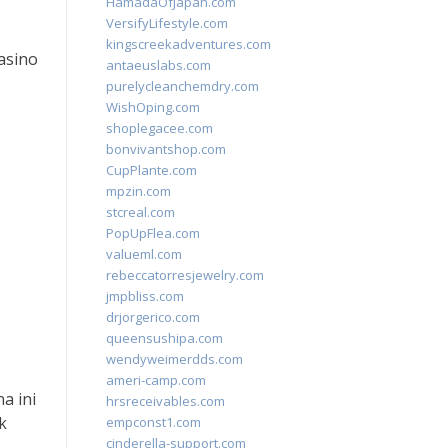
HamadaOfJapan.com
VersifyLifestyle.com
kingscreekadventures.com
asino
antaeuslabs.com
purelycleanchemdry.com
WishOping.com
shoplegacee.com
bonvivantshop.com
CupPlante.com
mpzin.com
stcreal.com
PopUpFlea.com
valueml.com
rebeccatorresjewelry.com
jmpbliss.com
drjorgerico.com
queensushipa.com
wendyweimerdds.com
ameri-camp.com
a ini
hrsreceivables.com
k
empconst1.com
cinderella-support.com