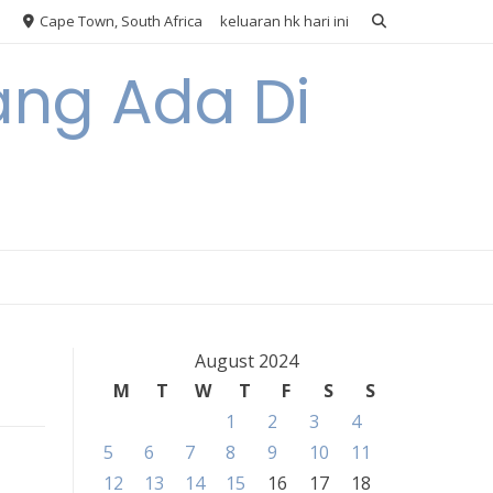
Cape Town, South Africa
keluaran hk hari ini
ang Ada Di
August 2024
M
T
W
T
F
S
S
1
2
3
4
5
6
7
8
9
10
11
12
13
14
15
16
17
18