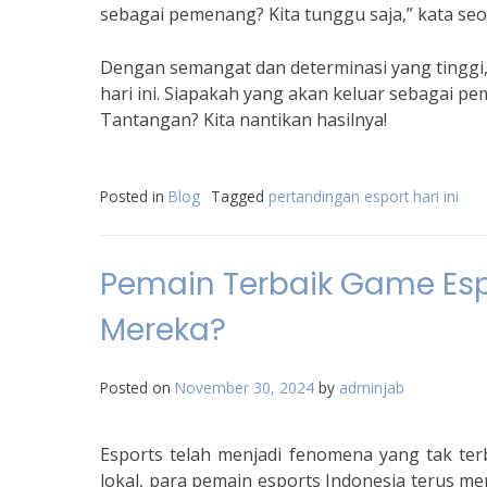
sebagai pemenang? Kita tunggu saja,” kata se
Dengan semangat dan determinasi yang tinggi,
hari ini. Siapakah yang akan keluar sebagai p
Tantangan? Kita nantikan hasilnya!
Posted in
Blog
Tagged
pertandingan esport hari ini
Pemain Terbaik Game Espo
Mereka?
Posted on
November 30, 2024
by
adminjab
Esports telah menjadi fenomena yang tak ter
lokal, para pemain esports Indonesia terus m