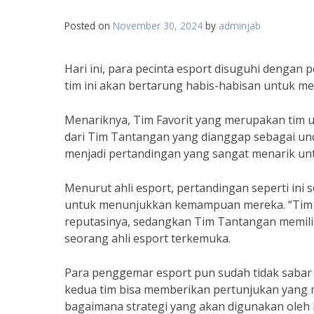
Posted on
November 30, 2024
by
adminjab
Hari ini, para pecinta esport disuguhi dengan
tim ini akan bertarung habis-habisan untuk me
Menariknya, Tim Favorit yang merupakan tim u
dari Tim Tantangan yang dianggap sebagai unde
menjadi pertandingan yang sangat menarik unt
Menurut ahli esport, pertandingan seperti ini
untuk menunjukkan kemampuan mereka. “Tim F
reputasinya, sedangkan Tim Tantangan memili
seorang ahli esport terkemuka.
Para penggemar esport pun sudah tidak sabar
kedua tim bisa memberikan pertunjukan yang 
bagaimana strategi yang akan digunakan oleh k