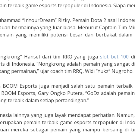
n terbaik game esports terpopuler di Indonesia. Siapa me
uhammad “InYourDream” Rizky. Pemain Dota 2 asal Indones
uan bermainnya yang luar biasa. Menurut Captain Tim Min
pemain yang memiliki potensi besar dan berbakat dalam 
Nongkrong” Hansel dari tim RRQ yang juga
slot bet 100
di
ts di Indonesia. “Nongkrong adalah pemain yang sangat di
ang permainan,” ujar coach tim RRQ, Widi “Yukz” Nugroho.
im BOOM Esports juga menjadi salah satu pemain terbaik
EO BOOM Esports, Gary Ongko Putera, “GoDz adalah pemain
g terbaik dalam setiap pertandingan.”
nesia lainnya yang juga layak mendapat perhatian. Namun,
merupakan pemain terbaik game esports terpopuler di Ind
puan mereka sebagai pemain yang mampu bersaing di ti