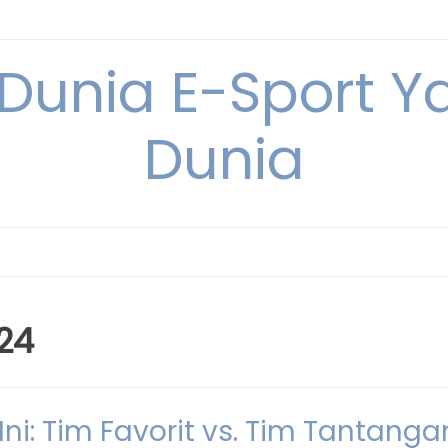
 Dunia E-Sport Y
Dunia
24
Ini: Tim Favorit vs. Tim Tantanga