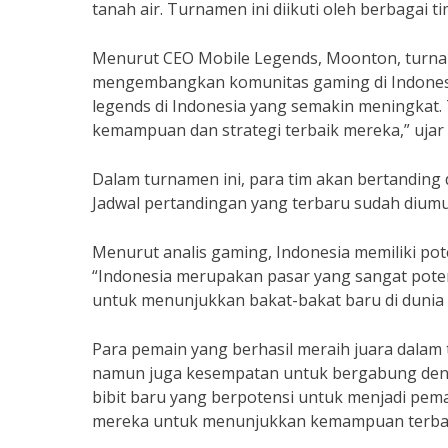
tanah air. Turnamen ini diikuti oleh berbagai t
Menurut CEO Mobile Legends, Moonton, turna
mengembangkan komunitas gaming di Indonesia
legends di Indonesia yang semakin meningkat
kemampuan dan strategi terbaik mereka,” uja
Dalam turnamen ini, para tim akan bertanding d
Jadwal pertandingan yang terbaru sudah diumum
Menurut analis gaming, Indonesia memiliki pot
“Indonesia merupakan pasar yang sangat poten
untuk menunjukkan bakat-bakat baru di dunia g
Para pemain yang berhasil meraih juara dalam
namun juga kesempatan untuk bergabung dengan
bibit baru yang berpotensi untuk menjadi pem
mereka untuk menunjukkan kemampuan terbai