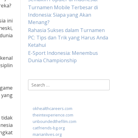
reka?
Turnamen Mobile Terbesar di
Indonesia: Siapa yang Akan
ia ini
Menang?
eski,
Rahasia Sukses dalam Turnamen
dunia
PC: Tips dan Trik yang Harus Anda
Ketahui
E-Sport Indonesia: Menembus
kenal
Dunia Championship
siplin
Search
 game
for:
 yang
okhealthcareers.com
theintexperience.com
 tidak
unboundedthefilm.com
onesia
catfriends-bg.org
ngkat
marianlives.org