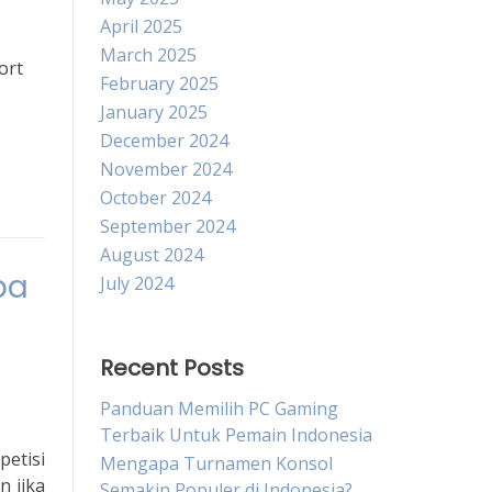
April 2025
March 2025
ort
February 2025
January 2025
December 2024
November 2024
October 2024
September 2024
August 2024
pa
July 2024
Recent Posts
Panduan Memilih PC Gaming
Terbaik Untuk Pemain Indonesia
etisi
Mengapa Turnamen Konsol
n jika
Semakin Populer di Indonesia?