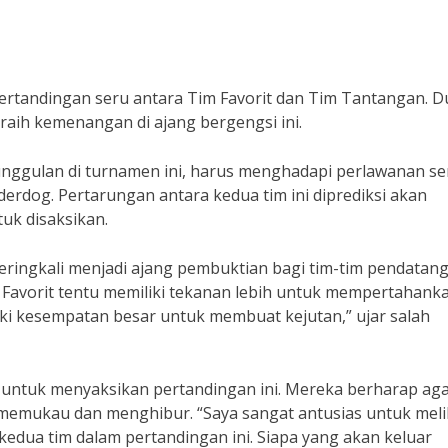
 pertandingan seru antara Tim Favorit dan Tim Tantangan. D
raih kemenangan di ajang bergengsi ini.
nggulan di turnamen ini, harus menghadapi perlawanan se
rdog. Pertarungan antara kedua tim ini diprediksi akan
uk disaksikan.
 seringkali menjadi ajang pembuktian bagi tim-tim pendatan
avorit tentu memiliki tekanan lebih untuk mempertahank
ki kesempatan besar untuk membuat kejutan,” ujar salah
 untuk menyaksikan pertandingan ini. Mereka berharap ag
memukau dan menghibur. “Saya sangat antusias untuk meli
edua tim dalam pertandingan ini. Siapa yang akan keluar