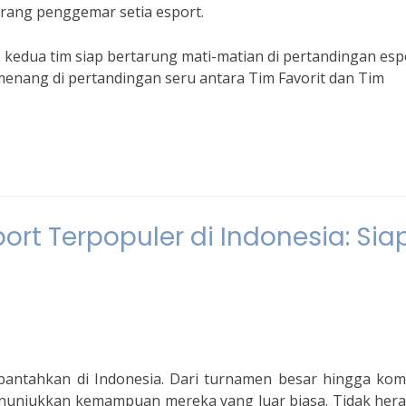
orang penggemar setia esport.
 kedua tim siap bertarung mati-matian di pertandingan esp
emenang di pertandingan seru antara Tim Favorit dan Tim
rt Terpopuler di Indonesia: Sia
bantahkan di Indonesia. Dari turnamen besar hingga komp
enunjukkan kemampuan mereka yang luar biasa. Tidak hera