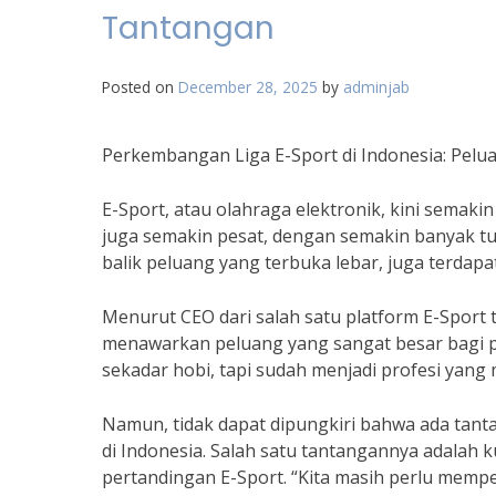
Tantangan
Posted on
December 28, 2025
by
adminjab
Perkembangan Liga E-Sport di Indonesia: Pel
E-Sport, atau olahraga elektronik, kini semaki
juga semakin pesat, dengan semakin banyak tu
balik peluang yang terbuka lebar, juga terdapa
Menurut CEO dari salah satu platform E-Sport 
menawarkan peluang yang sangat besar bagi p
sekadar hobi, tapi sudah menjadi profesi yang 
Namun, tidak dapat dipungkiri bahwa ada tan
di Indonesia. Salah satu tantangannya adala
pertandingan E-Sport. “Kita masih perlu memper