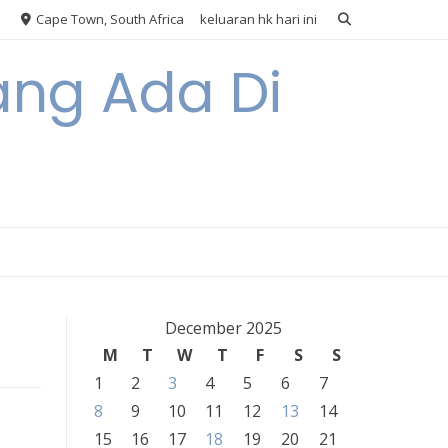
Cape Town, South Africa
keluaran hk hari ini
ang Ada Di
December 2025
M
T
W
T
F
S
S
1
2
3
4
5
6
7
8
9
10
11
12
13
14
15
16
17
18
19
20
21