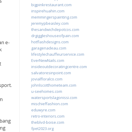
bigpinkrestaurant.com
inspirehuahin.com
memmingerspainting.com
jeremypbeasley.com
thesandwichdepotcos.com
drgiggleshouseofpain.com
an e-
hotflashdesigns.com
garagenadeau.com
k
lifestylechauffeurservice.com
EverNewNails.com
t
insideoutdecoratingcentre.com
salvatoresinpoint.com
jovialfloralco.com
sport.
johnlscotthometeam.com
u-seehomes.com
watersportslagonissi.com
in
mischieffashion.com
eduwyre.com
retro-interiors.com
mbang
theblvd-boise.com
ang
fpet2023.org