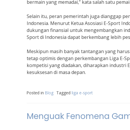
bermain yang memadai,” kata salah satu pemain
Selain itu, peran pemerintah juga dianggap p
Indonesia. Menurut Ketua Asosiasi E-Sport Ind
dukungan finansial untuk mengembangkan indus
Sport di Indonesia dapat berkembang lebih pesat
Meskipun masih banyak tantangan yang harus 
tetap optimis dengan perkembangan Liga E-Sp
kompetisi yang diadakan, diharapkan industri 
kesuksesan di masa depan.
Posted in
Blog
Tagged
liga e-sport
Menguak Fenomena Game 