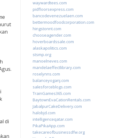
waywardtees.com
pidfloorsexpress.com
bancodevenezuelaen.com
ame
bettermoodfoodcorporation.com
nurut
hingstonnt.com
tkan
chooseagender.com
hoverboardssale.com
alaskapolitics.com
stsmp.org
ih
manoelneves.com
mandelaeffectlibrary.com
 Agus.
roselynns.com
balanceyoganj.com
salesforceblogs.com
i
TrainGames365.com
k
BaytownEvaCationRentals.com
JabalpurCakeDelivery.com
halobjd.com
intelligenceqatar.com
l di
PikaPikaApp.com
takecareofbusinessdfw.org
akan