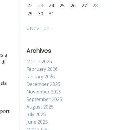
22
23
24
25
26
27
28
29
30
31
« Nov
Jan »
Archives
esia
March 2026
 di
February 2026
January 2026
sia
December 2025
November 2025
September 2025
August 2025
Sport
July 2025
June 2025
May 2025