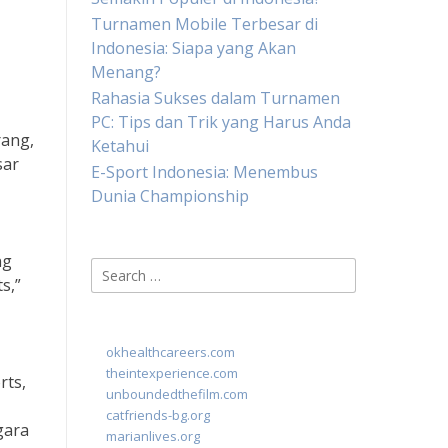
Turnamen Mobile Terbesar di
Indonesia: Siapa yang Akan
Menang?
Rahasia Sukses dalam Turnamen
PC: Tips dan Trik yang Harus Anda
rang,
Ketahui
sar
E-Sport Indonesia: Menembus
Dunia Championship
ng
Search
s,”
for:
okhealthcareers.com
theintexperience.com
rts,
unboundedthefilm.com
catfriends-bg.org
gara
marianlives.org