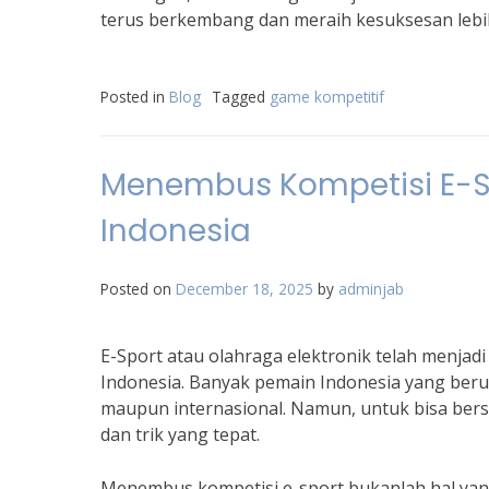
terus berkembang dan meraih kesuksesan lebi
Posted in
Blog
Tagged
game kompetitif
Menembus Kompetisi E-Spo
Indonesia
Posted on
December 18, 2025
by
adminjab
E-Sport atau olahraga elektronik telah menjad
Indonesia. Banyak pemain Indonesia yang beru
maupun internasional. Namun, untuk bisa bers
dan trik yang tepat.
Menembus kompetisi e-sport bukanlah hal yang 