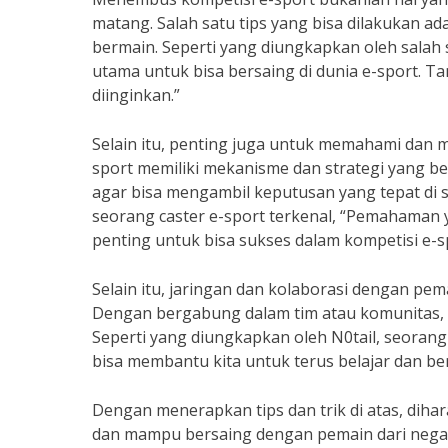
matang. Salah satu tips yang bisa dilakukan a
bermain. Seperti yang diungkapkan oleh salah s
utama untuk bisa bersaing di dunia e-sport. Ta
diinginkan.”
Selain itu, penting juga untuk memahami dan 
sport memiliki mekanisme dan strategi yang b
agar bisa mengambil keputusan yang tepat di s
seorang caster e-sport terkenal, “Pemahaman
penting untuk bisa sukses dalam kompetisi e-s
Selain itu, jaringan dan kolaborasi dengan pe
Dengan bergabung dalam tim atau komunitas, p
Seperti yang diungkapkan oleh N0tail, seorang
bisa membantu kita untuk terus belajar dan b
Dengan menerapkan tips dan trik di atas, dih
dan mampu bersaing dengan pemain dari nega