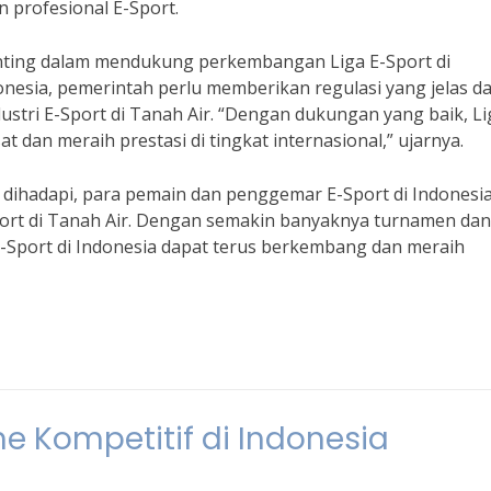
 profesional E-Sport.
enting dalam mendukung perkembangan Liga E-Sport di
onesia, pemerintah perlu memberikan regulasi yang jelas d
tri E-Sport di Tanah Air. “Dengan dukungan yang baik, Li
 dan meraih prestasi di tingkat internasional,” ujarnya.
dihadapi, para pemain dan penggemar E-Sport di Indonesi
ort di Tanah Air. Dengan semakin banyaknya turnamen dan
E-Sport di Indonesia dapat terus berkembang dan meraih
Kompetitif di Indonesia