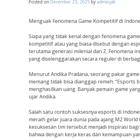
Posted on
December 23, 2025
by
adminjab
Menguak Fenomena Game Kompetitif di Indone
Siapa yang tidak kenal dengan fenomena game 
kompetitif atau yang biasa disebut dengan espo
terutama generasi milenial dan Z. Fenomena 
yang diselenggarakan secara reguler di berbaga
Menurut Andika Pradana, seorang pakar game d
memang tidak bisa dianggap remeh. “Esports bu
menghasilkan uang. Banyak pemain game yang s
ujar Andika.
Salah satu contoh suksesnya esports di Indone
meraih gelar juara dunia pada ajang M2 World 
kesuksesan tim tersebut menjadi inspirasi ba
bahwa dengan kerja keras dan kemampuan yang 