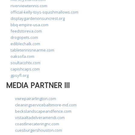
riverviewtennis.com
official-kelly-toys-squishmallows.com
displaygardenonsuncrest.org
bbq-empire-usa.com
feedstoreva.com
drogopets.com
ediblechalk.com
tabletennisnearme.com
oaksofa.com
soultacohtx.com
capishcaps.com
gpsyfl.org
MEDIA PARTNER III
vwrepairarlington.com
cleaningservicebaltimore-md.com
beckslandscapeandfence.com
vistaaltadelveramendi.com
coastlinecateringnc.com
cuesburgershouston.com