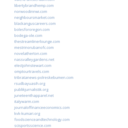
libertybrandhemp.com
norwoodinnwi.com
neighboursmarket.com
blackanguscareers.com
bolesfororegon.com
bodega-ole.com
thestreamlinerlounge.com
mestrinorubanofc.com
novelatherton.com
nassvalleygardens.net
electjohnstewart.com
omptourtravels.com
tribratanews-polreskebumen.com
rsudbayuasih.org
publikjurnalistik.org
juneteenthapparel.net
italywarm.com
journaloffinanceeconomics.com
kvk-kumari.org
foodscienceandtechnology.com
scisportsscience.com