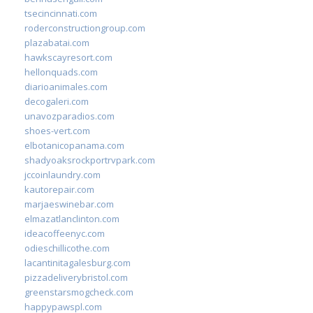
tsecincinnati.com
roderconstructiongroup.com
plazabatai.com
hawkscayresort.com
hellonquads.com
diarioanimales.com
decogaleri.com
unavozparadios.com
shoes-vert.com
elbotanicopanama.com
shadyoaksrockportrvpark.com
jccoinlaundry.com
kautorepair.com
marjaeswinebar.com
elmazatlanclinton.com
ideacoffeenyc.com
odieschillicothe.com
lacantinitagalesburg.com
pizzadeliverybristol.com
greenstarsmogcheck.com
happypawspl.com