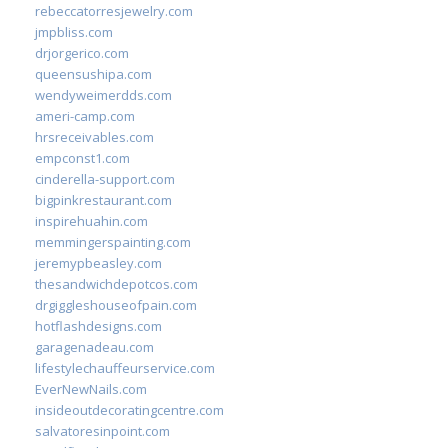
rebeccatorresjewelry.com
jmpbliss.com
drjorgerico.com
queensushipa.com
wendyweimerdds.com
ameri-camp.com
hrsreceivables.com
empconst1.com
cinderella-support.com
bigpinkrestaurant.com
inspirehuahin.com
memmingerspainting.com
jeremypbeasley.com
thesandwichdepotcos.com
drgiggleshouseofpain.com
hotflashdesigns.com
garagenadeau.com
lifestylechauffeurservice.com
EverNewNails.com
insideoutdecoratingcentre.com
salvatoresinpoint.com