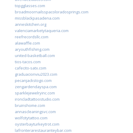
topgglasses.com
broadmoornailsspacoloradosprings.com
missblackpasadena.com
anneskitchen.org
valenciamarketytaqueria.com
reefrecordsllc.com
alawaffle.com
aryouthfishing.com
united-basketball.com
tios-tacos.com
cafecito-satx.com
graduacionviu2023.com
pecanjackstogo.com
zengardendayspa.com
sparklejewelryinc.com
ironcladtattoostudio.com
bruinshome.com
annascleaningsvc.com
wolfcitytattoo.com
oysterbayturkeytrot.com
lafronterarestauranteybar.com