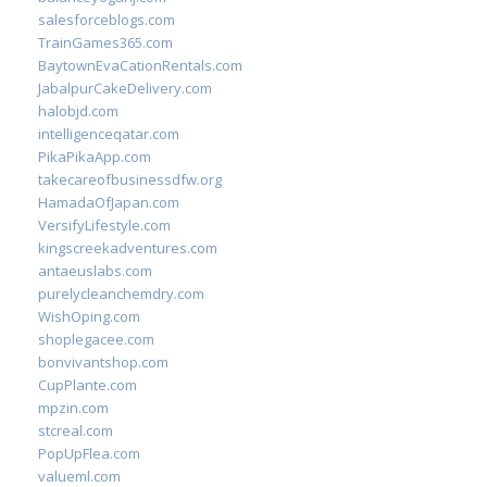
salesforceblogs.com
TrainGames365.com
BaytownEvaCationRentals.com
JabalpurCakeDelivery.com
halobjd.com
intelligenceqatar.com
PikaPikaApp.com
takecareofbusinessdfw.org
HamadaOfJapan.com
VersifyLifestyle.com
kingscreekadventures.com
antaeuslabs.com
purelycleanchemdry.com
WishOping.com
shoplegacee.com
bonvivantshop.com
CupPlante.com
mpzin.com
stcreal.com
PopUpFlea.com
valueml.com