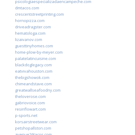
psicologiaespecializadaencampeche.com
dmtacos.com
crescentstreetprinting.com
hornopizza.com
driveadragster.com
hematologa.com
lizaivanov.com
guesttinyhomes.com
home-plow-by-meyer.com
palatelatincuisine.com
blackdoglegacy.com
eatvivahouston.com
thebigshowok.com
chimeandstave.com
greatwallseafoodny.com
theloverose.com
gabriovoice.com
resinflowart.com
p-sports.net
korsairstreetwear.com
petshopallston.com
avenue26tacos.com