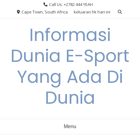
Skip
Call Us: +2782 444 YEAH
to
Cape Town, South Africa
keluaran hk hari ini
content
Informasi
Dunia E-Sport
Yang Ada Di
Dunia
Menu