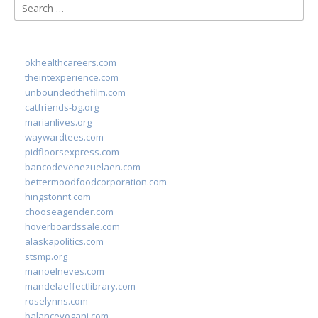
Search
for:
okhealthcareers.com
theintexperience.com
unboundedthefilm.com
catfriends-bg.org
marianlives.org
waywardtees.com
pidfloorsexpress.com
bancodevenezuelaen.com
bettermoodfoodcorporation.com
hingstonnt.com
chooseagender.com
hoverboardssale.com
alaskapolitics.com
stsmp.org
manoelneves.com
mandelaeffectlibrary.com
roselynns.com
balanceyoganj.com