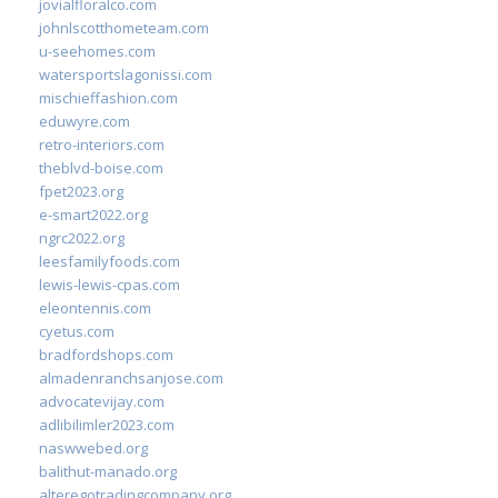
jovialfloralco.com
johnlscotthometeam.com
u-seehomes.com
watersportslagonissi.com
mischieffashion.com
eduwyre.com
retro-interiors.com
theblvd-boise.com
fpet2023.org
e-smart2022.org
ngrc2022.org
leesfamilyfoods.com
lewis-lewis-cpas.com
eleontennis.com
cyetus.com
bradfordshops.com
almadenranchsanjose.com
advocatevijay.com
adlibilimler2023.com
naswwebed.org
balithut-manado.org
alteregotradingcompany.org