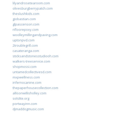
lilyandrosetearoom.com
olivesburgberrypatch.com
theslushkids.com
giobastian.com
glpascensori.com
rifloorepoxy.com
woolleymillingandpaving.com
uptonpvd.com
2troublegrill.com
casateranga.com
sticksandstonesstudiooh.com
walkers-treeservice.com
shopmossi.com
untamedcollectivesd.com
mxpwellness.com
infernocanine.com
thepaperhousecollection.com
allisonwillisholley.com
solslite.org
portwayinn.com
djmaddogmusic.com