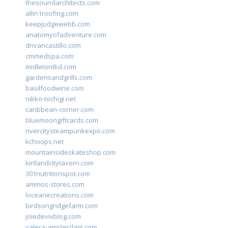
thesoundarchitects.com
allin1roofing.com
keepjudgewebb.com
anatomyofadventure.com
drivancastillo.com
cmmedspa.com
midletontkd.com
gardensandgrills.com
basilfoodwine.com
nikko-tochigi.net
caribbean-corner.com
bluemoongiftcards.com
rivercitysteampunkexpo.com
kchoops.net
mountainsideskateshop.com
kirtlandcitytavern.com
301nutritionspot.com
ammos-stores.com
loceanecreations.com
birdsongridgefarm.com
joiedevivblog.com
valera-amsterdam.com