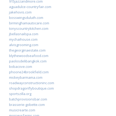
915jazzandmore.com
aguadulce-countryfair.com
jakehovis.com
bosswingsduluth.com
birminghamautocare.com
tonyscountrykitchen.com
jbellasnailspa.com
mychaihouse.com
alvisgrooming.com
thegeorginaestate.com
blythewoodseafood.com
paolosdelibangkok.com
bobacove.com
phoone24brookfield.com
mickeybarmama.com
roadwayconstructioninc.com
shopdragonflyboutique.com
sportszilla.org
batchprovisionsbar.com
brasserie-gobette.com
musicrearte.com
morseysfarms.com