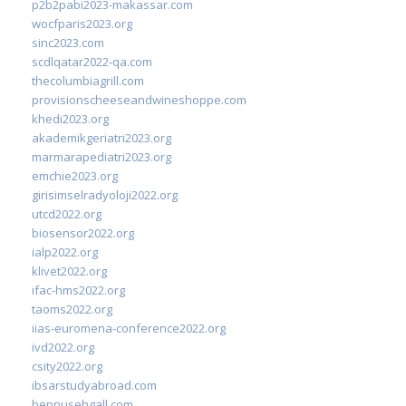
p2b2pabi2023-makassar.com
wocfparis2023.org
sinc2023.com
scdlqatar2022-qa.com
thecolumbiagrill.com
provisionscheeseandwineshoppe.com
khedi2023.org
akademikgeriatri2023.org
marmarapediatri2023.org
emchie2023.org
girisimselradyoloji2022.org
utcd2022.org
biosensor2022.org
ialp2022.org
klivet2022.org
ifac-hms2022.org
taoms2022.org
iias-euromena-conference2022.org
ivd2022.org
csity2022.org
ibsarstudyabroad.com
bennusehgall.com