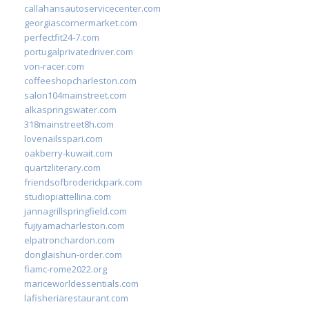
callahansautoservicecenter.com
georgiascornermarket.com
perfectfit24-7.com
portugalprivatedriver.com
von-racer.com
coffeeshopcharleston.com
salon104mainstreet.com
alkaspringswater.com
318mainstreet8h.com
lovenailsspari.com
oakberry-kuwait.com
quartzliterary.com
friendsofbroderickpark.com
studiopiattellina.com
jannagrillspringfield.com
fujiyamacharleston.com
elpatronchardon.com
donglaishun-order.com
fiamc-rome2022.org
mariceworldessentials.com
lafisheriarestaurant.com