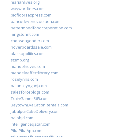
marianlives.org
waywardtees.com
pidfloorsexpress.com
bancodevenezuelaen.com
bettermoodfoodcorporation.com
hingstonnt.com
chooseagender.com
hoverboardssale.com
alaskapolitics.com
stsmp.org
manoelneves.com
mandelaeffectlibrary.com
roselynns.com
balanceyoganj.com
salesforceblogs.com
TrainGames365.com
BaytownEvaCationRentals.com
JabalpurCakeDelivery.com
halobjd.com
intelligenceqatar.com
PikaPikaApp.com