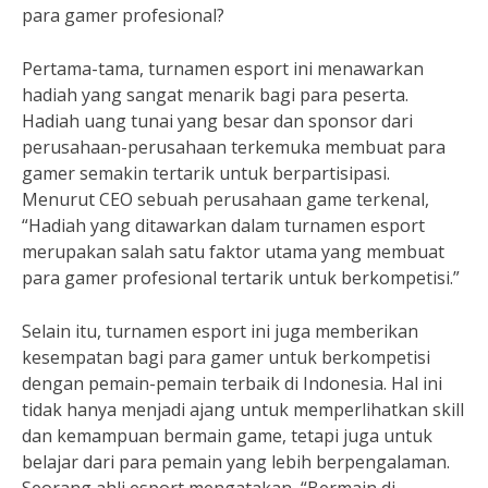
para gamer profesional?
Pertama-tama, turnamen esport ini menawarkan
hadiah yang sangat menarik bagi para peserta.
Hadiah uang tunai yang besar dan sponsor dari
perusahaan-perusahaan terkemuka membuat para
gamer semakin tertarik untuk berpartisipasi.
Menurut CEO sebuah perusahaan game terkenal,
“Hadiah yang ditawarkan dalam turnamen esport
merupakan salah satu faktor utama yang membuat
para gamer profesional tertarik untuk berkompetisi.”
Selain itu, turnamen esport ini juga memberikan
kesempatan bagi para gamer untuk berkompetisi
dengan pemain-pemain terbaik di Indonesia. Hal ini
tidak hanya menjadi ajang untuk memperlihatkan skill
dan kemampuan bermain game, tetapi juga untuk
belajar dari para pemain yang lebih berpengalaman.