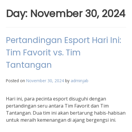
Day:
November 30, 2024
Pertandingan Esport Hari Ini:
Tim Favorit vs. Tim
Tantangan
Posted on
November 30, 2024
by
adminjab
Hari ini, para pecinta esport disuguhi dengan
pertandingan seru antara Tim Favorit dan Tim
Tantangan. Dua tim ini akan bertarung habis-habisan
untuk meraih kemenangan di ajang bergengsi ini.