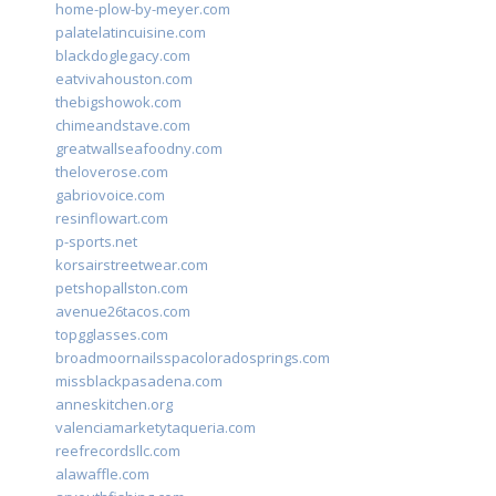
home-plow-by-meyer.com
palatelatincuisine.com
blackdoglegacy.com
eatvivahouston.com
thebigshowok.com
chimeandstave.com
greatwallseafoodny.com
theloverose.com
gabriovoice.com
resinflowart.com
p-sports.net
korsairstreetwear.com
petshopallston.com
avenue26tacos.com
topgglasses.com
broadmoornailsspacoloradosprings.com
missblackpasadena.com
anneskitchen.org
valenciamarketytaqueria.com
reefrecordsllc.com
alawaffle.com