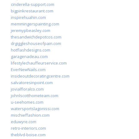
cinderella-support.com
bigpinkrestaurant.com
inspirehuahin.com
memmingerspainting.com
jeremypbeasley.com
thesandwichdepotcos.com
drgiggleshouseofpain.com
hotflashdesigns.com
garagenadeau.com
lifestylechauffeurservice.com
EverNewNails.com
insideoutdecoratingcentre.com
salvatoresinpoint.com
jovialfloralco.com
johnlscotthometeam.com
u-seehomes.com
watersportslagonissi.com
mischieffashion.com
eduwyre.com
retro-interiors.com
theblvd-boise.com