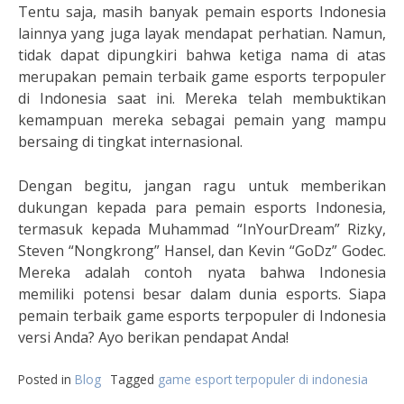
Tentu saja, masih banyak pemain esports Indonesia
lainnya yang juga layak mendapat perhatian. Namun,
tidak dapat dipungkiri bahwa ketiga nama di atas
merupakan pemain terbaik game esports terpopuler
di Indonesia saat ini. Mereka telah membuktikan
kemampuan mereka sebagai pemain yang mampu
bersaing di tingkat internasional.
Dengan begitu, jangan ragu untuk memberikan
dukungan kepada para pemain esports Indonesia,
termasuk kepada Muhammad “InYourDream” Rizky,
Steven “Nongkrong” Hansel, dan Kevin “GoDz” Godec.
Mereka adalah contoh nyata bahwa Indonesia
memiliki potensi besar dalam dunia esports. Siapa
pemain terbaik game esports terpopuler di Indonesia
versi Anda? Ayo berikan pendapat Anda!
Posted in
Blog
Tagged
game esport terpopuler di indonesia