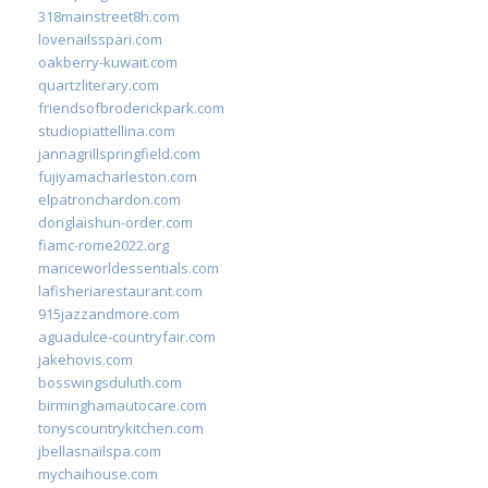
318mainstreet8h.com
lovenailsspari.com
oakberry-kuwait.com
quartzliterary.com
friendsofbroderickpark.com
studiopiattellina.com
jannagrillspringfield.com
fujiyamacharleston.com
elpatronchardon.com
donglaishun-order.com
fiamc-rome2022.org
mariceworldessentials.com
lafisheriarestaurant.com
915jazzandmore.com
aguadulce-countryfair.com
jakehovis.com
bosswingsduluth.com
birminghamautocare.com
tonyscountrykitchen.com
jbellasnailspa.com
mychaihouse.com