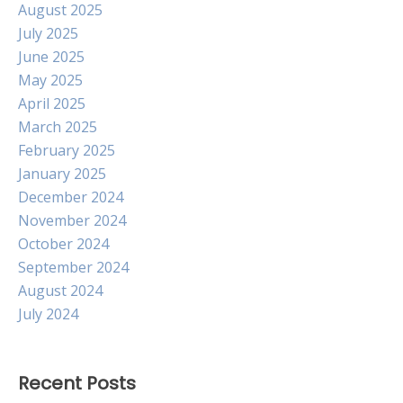
August 2025
July 2025
June 2025
May 2025
April 2025
March 2025
February 2025
January 2025
December 2024
November 2024
October 2024
September 2024
August 2024
July 2024
Recent Posts