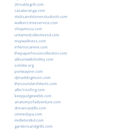
2troublegrill.com
casateranga.com
sticksandstonesstudiooh.com
walkers-treeservice.com
shopmossi.com
untamedcollectivesd.com
mxpwellness.com
infernocanine.com
thepaperhousecollection.com
allisonwillisholley.com
solslite.org
portwayinn.com
djmaddogmusic.com
thesoundarchitects.com
allin1roofing.com
keepjudgewebb.com
anatomyofadventure.com
drivancastillo.com
cmmedspa.com
midletontkd.com
gardensandgrills.com