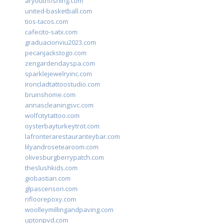
aryouthfishing.com
united-basketball.com
tios-tacos.com
cafecito-satx.com
graduacionviu2023.com
pecanjackstogo.com
zengardendayspa.com
sparklejewelryinc.com
ironcladtattoostudio.com
bruinshome.com
annascleaningsvc.com
wolfcitytattoo.com
oysterbayturkeytrot.com
lafronterarestauranteybar.com
lilyandrosetearoom.com
olivesburgberrypatch.com
theslushkids.com
giobastian.com
glpascensori.com
rifloorepoxy.com
woolleymillingandpaving.com
uptonpvd.com