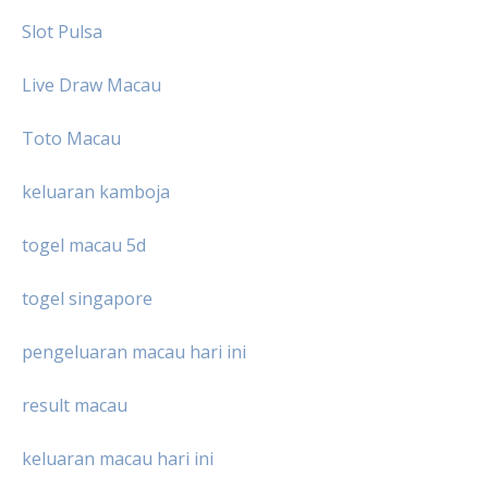
Slot Pulsa
Live Draw Macau
Toto Macau
keluaran kamboja
togel macau 5d
togel singapore
pengeluaran macau hari ini
result macau
keluaran macau hari ini