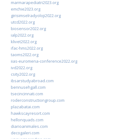
marmarapediatri2023.org
emchie2023.org
girisimselradyoloji2022.org
utcd2022.org
biosensor2022.org
ialp2022.org
klivet2022.org
ifac-hms2022.org
taoms2022.org
iias-euromena-conference2022.org
ivd2022.org
csity2022.org
ibsarstudyabroad.com
bennusehgall.com
tsecincinnati.com
roderconstructiongroup.com
plazabatai.com
hawkscayresort.com
hellonquads.com
diarioanimales.com
decogaleri.com