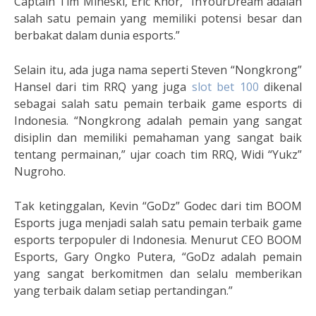
Captain Tim Mineski, Eric Khor, “InYourDream adalah
salah satu pemain yang memiliki potensi besar dan
berbakat dalam dunia esports.”
Selain itu, ada juga nama seperti Steven “Nongkrong”
Hansel dari tim RRQ yang juga
slot bet 100
dikenal
sebagai salah satu pemain terbaik game esports di
Indonesia. “Nongkrong adalah pemain yang sangat
disiplin dan memiliki pemahaman yang sangat baik
tentang permainan,” ujar coach tim RRQ, Widi “Yukz”
Nugroho.
Tak ketinggalan, Kevin “GoDz” Godec dari tim BOOM
Esports juga menjadi salah satu pemain terbaik game
esports terpopuler di Indonesia. Menurut CEO BOOM
Esports, Gary Ongko Putera, “GoDz adalah pemain
yang sangat berkomitmen dan selalu memberikan
yang terbaik dalam setiap pertandingan.”