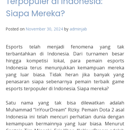
Terpopuler di Indonesia:
Siapa Mereka?
Posted on
November 30, 2024
by
adminjab
Esports telah menjadi fenomena yang tak
terbantahkan di Indonesia. Dari turnamen besar
hingga kompetisi lokal, para pemain esports
Indonesia terus menunjukkan kemampuan mereka
yang luar biasa. Tidak heran jika banyak yang
penasaran siapa sebenarnya pemain terbaik game
esports terpopuler di Indonesia. Siapa mereka?
Satu nama yang tak bisa dilewatkan adalah
Muhammad “InYourDream” Rizky. Pemain Dota 2 asal
Indonesia ini telah mencuri perhatian dunia dengan
kemampuan bermainnya yang luar biasa. Menurut