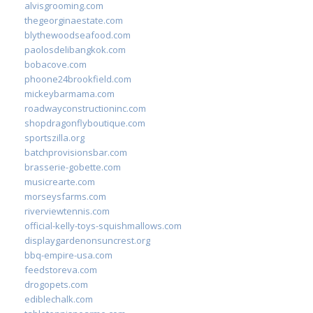
alvisgrooming.com
thegeorginaestate.com
blythewoodseafood.com
paolosdelibangkok.com
bobacove.com
phoone24brookfield.com
mickeybarmama.com
roadwayconstructioninc.com
shopdragonflyboutique.com
sportszilla.org
batchprovisionsbar.com
brasserie-gobette.com
musicrearte.com
morseysfarms.com
riverviewtennis.com
official-kelly-toys-squishmallows.com
displaygardenonsuncrest.org
bbq-empire-usa.com
feedstoreva.com
drogopets.com
ediblechalk.com