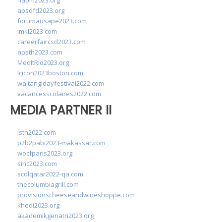
napm2023.org
apsdfd2023.org
forumausape2023.com
imkl2023.com
careerfaircsd2023.com
apsth2023.com
MedItRio2023.org
lcicon2023boston.com
waitangidayfestival2022.com
vacancesscolaires2022.com
MEDIA PARTNER II
isth2022.com
p2b2pabi2023-makassar.com
wocfparis2023.org
sinc2023.com
scdlqatar2022-qa.com
thecolumbiagrill.com
provisionscheeseandwineshoppe.com
khedi2023.org
akademikgeriatri2023.org