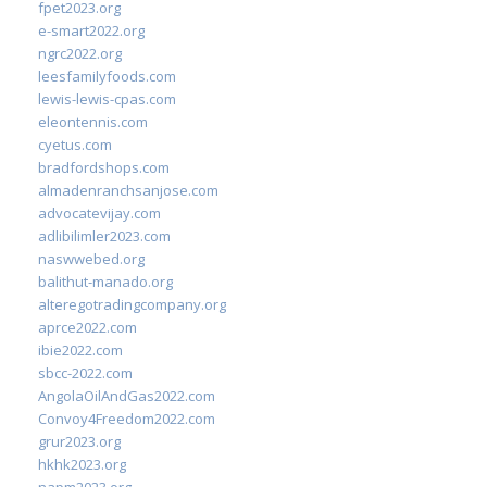
fpet2023.org
e-smart2022.org
ngrc2022.org
leesfamilyfoods.com
lewis-lewis-cpas.com
eleontennis.com
cyetus.com
bradfordshops.com
almadenranchsanjose.com
advocatevijay.com
adlibilimler2023.com
naswwebed.org
balithut-manado.org
alteregotradingcompany.org
aprce2022.com
ibie2022.com
sbcc-2022.com
AngolaOilAndGas2022.com
Convoy4Freedom2022.com
grur2023.org
hkhk2023.org