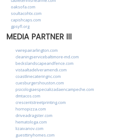
tabletennisnearme.com
oaksofa.com
soultacohtx.com
capishcaps.com
gpsyfl.org
MEDIA PARTNER III
vwrepairarlington.com
cleaningservicebaltimore-md.com
beckslandscapeandfence.com
vistaaltadelveramendi.com
coastlinecateringnc.com
cuesburgershouston.com
psicologiaespecializadaencampeche.com
dmtacos.com
crescentstreetprinting.com
hornopizza.com
driveadragster.com
hematologa.com
lizaivanov.com
guesttinyhomes.com