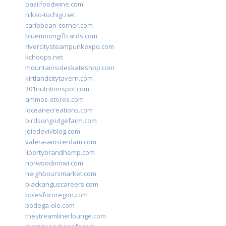
basilfoodwine.com
nikko-tochigi.net
caribbean-corner.com
bluemoongiftcards.com
rivercitysteampunkexpo.com
kchoops.net
mountainsideskateshop.com
kirtlandcitytavern.com
301nutritionspot.com
ammos-stores.com
loceanecreations.com
birdsongridgefarm.com
joiedevivblog.com
valera-amsterdam.com
libertybrandhemp.com
norwoodinnwi.com
neighboursmarket.com
blackanguscareers.com
bolesfororegon.com
bodega-ole.com
thestreamlinerlounge.com