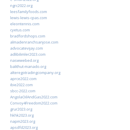
ngrc2022.org
leesfamilyfoods.com
lewis-lewis-cpas.com
eleontennis.com
cyetus.com
bradfordshops.com
almadenranchsanjose.com
advocatevijay.com
adlibilimler2023.com
naswwebed.org
balithut-manado.org
alteregotradingcompany.org
aprce2022.com
ibie2022.com
sbcc-2022.com
AngolaOilAndGas2022.com
Convoy4Freedom2022.com
grur2023.org
hkhk2023.org
napm2023.org
apsdfd2023.org