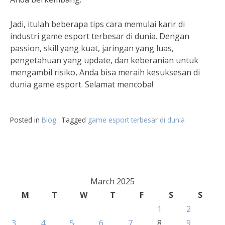
Jadi, itulah beberapa tips cara memulai karir di
industri game esport terbesar di dunia. Dengan
passion, skill yang kuat, jaringan yang luas,
pengetahuan yang update, dan keberanian untuk
mengambil risiko, Anda bisa meraih kesuksesan di
dunia game esport. Selamat mencoba!
Posted in
Blog
Tagged
game esport terbesar di dunia
March 2025
M
T
W
T
F
S
S
1
2
3
4
5
6
7
8
9