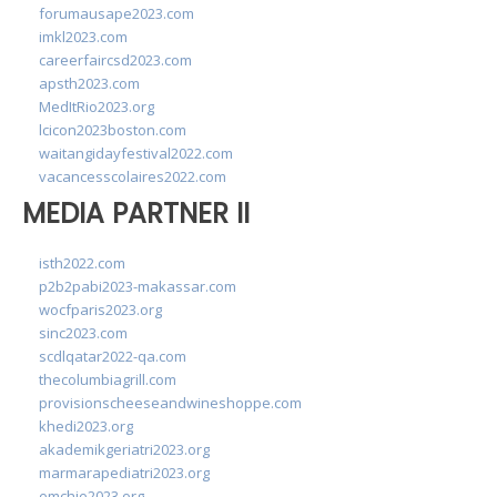
forumausape2023.com
imkl2023.com
careerfaircsd2023.com
apsth2023.com
MedItRio2023.org
lcicon2023boston.com
waitangidayfestival2022.com
vacancesscolaires2022.com
MEDIA PARTNER II
isth2022.com
p2b2pabi2023-makassar.com
wocfparis2023.org
sinc2023.com
scdlqatar2022-qa.com
thecolumbiagrill.com
provisionscheeseandwineshoppe.com
khedi2023.org
akademikgeriatri2023.org
marmarapediatri2023.org
emchie2023.org