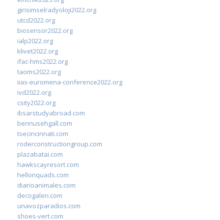
girisimselradyoloji2022.org
utcd2022.org
biosensor2022.org
ialp2022.org
klivet2022.org
ifac-hms2022.org
taoms2022.org
iias-euromena-conference2022.org
ivd2022.org
csity2022.org
ibsarstudyabroad.com
bennusehgall.com
tsecincinnati.com
roderconstructiongroup.com
plazabatai.com
hawkscayresort.com
hellonquads.com
diarioanimales.com
decogaleri.com
unavozparadios.com
shoes-vert.com