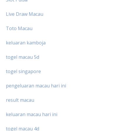
Live Draw Macau
Toto Macau
keluaran kamboja
togel macau 5d
togel singapore
pengeluaran macau hari ini
result macau
keluaran macau hari ini
togel macau 4d