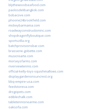
blythewoodseafood.com
paolosdelibangkok.com
bobacove.com
phoone24brookfield.com
mickeybarmama.com
roadwayconstructioninc.com
shopdragonflyboutique.com
sportszilla.org
batchprovisionsbar.com
brasserie-gobette.com
musicrearte.com
morseysfarms.com
riverviewtennis.com
official-kelly-toys-squishmallows.com
displaygardenonsuncrest.org
bbq-empire-usa.com
feedstoreva.com
drogopets.com
ediblechalk.com
tabletennisnearme.com
oaksofa.com