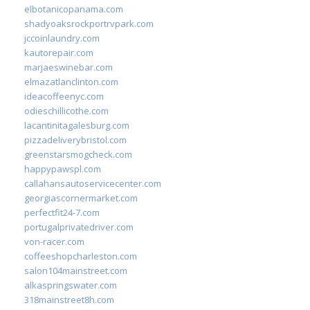
elbotanicopanama.com
shadyoaksrockportrvpark.com
jccoinlaundry.com
kautorepair.com
marjaeswinebar.com
elmazatlanclinton.com
ideacoffeenyc.com
odieschillicothe.com
lacantinitagalesburg.com
pizzadeliverybristol.com
greenstarsmogcheck.com
happypawspl.com
callahansautoservicecenter.com
georgiascornermarket.com
perfectfit24-7.com
portugalprivatedriver.com
von-racer.com
coffeeshopcharleston.com
salon104mainstreet.com
alkaspringswater.com
318mainstreet8h.com