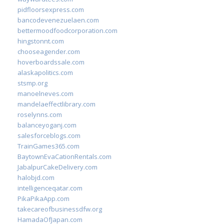
pidfloorsexpress.com
bancodevenezuelaen.com
bettermoodfoodcorporation.com
hingstonnt.com
chooseagender.com
hoverboardssale.com
alaskapolitics.com
stsmp.org
manoelneves.com
mandelaeffectlibrary.com
roselynns.com
balanceyoganj.com
salesforceblogs.com
TrainGames365.com
BaytownEvaCationRentals.com
JabalpurCakeDelivery.com
halobjd.com
intelligenceqatar.com
PikaPikaApp.com
takecareofbusinessdfw.org
HamadaOfJapan.com