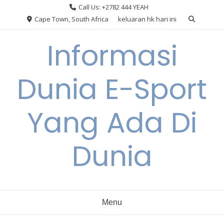
Skip
Call Us: +2782 444 YEAH
to
Cape Town, South Africa
keluaran hk hari ini
content
Informasi
Dunia E-Sport
Yang Ada Di
Dunia
Menu