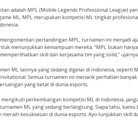
otan adalah MPL (Mobile Legends Professional League) ya
ame ML. MPL merupakan kompetisi ML tingkat profesiona
ndonesia.
g mengomentari pertandingan MPL, turnamen ini menjadi aj
ia untuk menunjukkan kemampuan mereka. “MPL bukan hanya
memperlihatkan skill dan kerjasama tim yang solid,” ujarnya
n ML lainnya yang sedang digelar di Indonesia, seperti 
Invitational. Semua turnamen ini menarik perhatian banyak
rsaingan yang ketat di dunia esports.
an mengikuti perkembangan kompetisi ML di Indonesia, jang
-turnamen ML yang sedang berlangsung. Siapa tahu, kamu 
n meraih kesuksesan di dunia esports. Ayo tunjukkan skill d