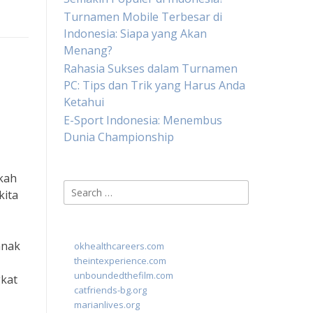
Turnamen Mobile Terbesar di
Indonesia: Siapa yang Akan
Menang?
Rahasia Sukses dalam Turnamen
PC: Tips dan Trik yang Harus Anda
Ketahui
E-Sport Indonesia: Menembus
Dunia Championship
kah
Search
kita
for:
anak
okhealthcareers.com
theintexperience.com
unboundedthefilm.com
gkat
catfriends-bg.org
marianlives.org