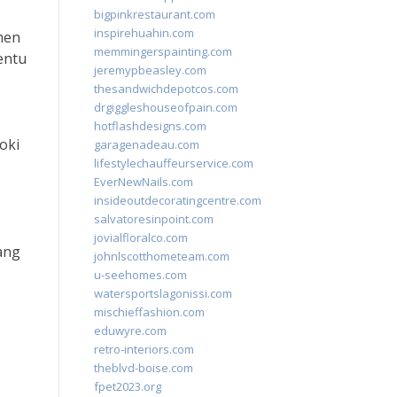
bigpinkrestaurant.com
inspirehuahin.com
men
memmingerspainting.com
entu
jeremypbeasley.com
thesandwichdepotcos.com
drgiggleshouseofpain.com
hotflashdesigns.com
oki
garagenadeau.com
lifestylechauffeurservice.com
EverNewNails.com
insideoutdecoratingcentre.com
salvatoresinpoint.com
jovialfloralco.com
ang
johnlscotthometeam.com
u-seehomes.com
watersportslagonissi.com
mischieffashion.com
eduwyre.com
retro-interiors.com
theblvd-boise.com
fpet2023.org