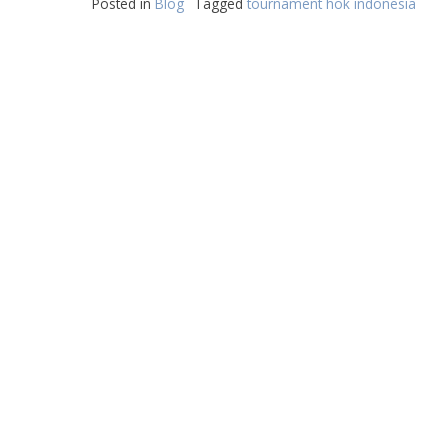
Posted in
Blog
Tagged
tournament hok indonesia