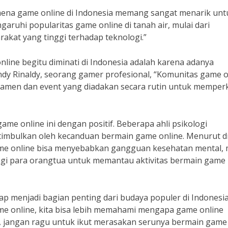
ena game online di Indonesia memang sangat menarik unt
ngaruhi popularitas game online di tanah air, mulai dari
akat yang tinggi terhadap teknologi.”
line begitu diminati di Indonesia adalah karena adanya
ndy Rinaldy, seorang gamer profesional, “Komunitas game o
urnamen dan event yang diadakan secara rutin untuk memper
e online ini dengan positif. Beberapa ahli psikologi
timbulkan oleh kecanduan bermain game online. Menurut dr
game online bisa menyebabkan gangguan kesehatan mental, 
bagi para orangtua untuk memantau aktivitas bermain game
p menjadi bagian penting dari budaya populer di Indonesia
me online, kita bisa lebih memahami mengapa game online
di, jangan ragu untuk ikut merasakan serunya bermain game