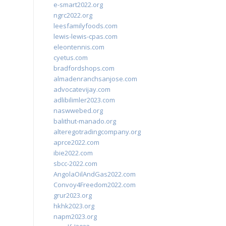
e-smart2022.org
ngrc2022.org
leesfamilyfoods.com
lewis-lewis-cpas.com
eleontennis.com
cyetus.com
bradfordshops.com
almadenranchsanjose.com
advocatevijay.com
adlibilimler2023.com
naswwebed.org
balithut-manado.org
alteregotradingcompany.org
aprce2022.com
ibie2022.com
sbcc-2022.com
AngolaOilAndGas2022.com
Convoy4Freedom2022.com
grur2023.org
hkhk2023.org
napm2023.org