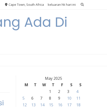
Cape Town, South Africa
keluaran hk hari ini
ang Ada Di
May 2025
M
T
W
T
F
S
S
1
2
3
4
5
6
7
8
9
10
11
si
12
13
14
15
16
17
18