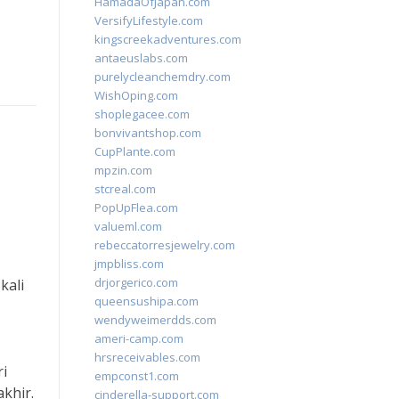
HamadaOfJapan.com
VersifyLifestyle.com
kingscreekadventures.com
antaeuslabs.com
purelycleanchemdry.com
WishOping.com
shoplegacee.com
bonvivantshop.com
CupPlante.com
mpzin.com
stcreal.com
PopUpFlea.com
valueml.com
rebeccatorresjewelry.com
jmpbliss.com
drjorgerico.com
kali
queensushipa.com
wendyweimerdds.com
ameri-camp.com
hrsreceivables.com
ri
empconst1.com
khir.
cinderella-support.com