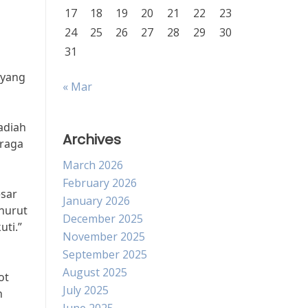
17
18
19
20
21
22
23
24
25
26
27
28
29
30
31
 yang
« Mar
adiah
Archives
hraga
March 2026
February 2026
esar
January 2026
nurut
December 2025
uti.”
November 2025
September 2025
August 2025
ot
July 2025
n