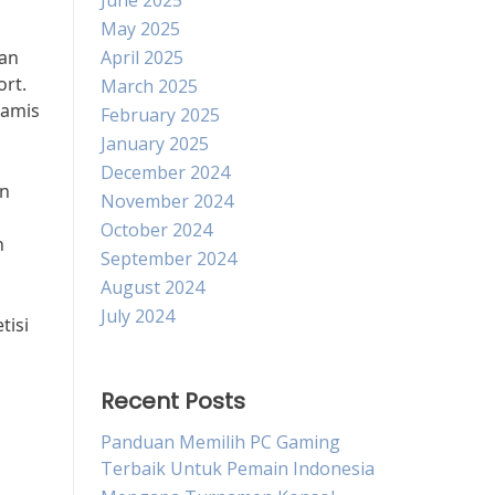
June 2025
May 2025
gan
April 2025
rt.
March 2025
namis
February 2025
January 2025
December 2024
en
November 2024
October 2024
n
September 2024
August 2024
July 2024
tisi
Recent Posts
Panduan Memilih PC Gaming
Terbaik Untuk Pemain Indonesia