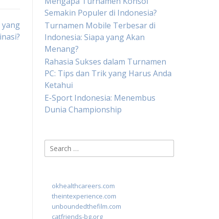
Mengapa Turnamen Konsol
Semakin Populer di Indonesia?
a yang
Turnamen Mobile Terbesar di
nasi?
Indonesia: Siapa yang Akan
Menang?
Rahasia Sukses dalam Turnamen
PC: Tips dan Trik yang Harus Anda
Ketahui
E-Sport Indonesia: Menembus
Dunia Championship
Search
for:
okhealthcareers.com
theintexperience.com
unboundedthefilm.com
catfriends-bg.org