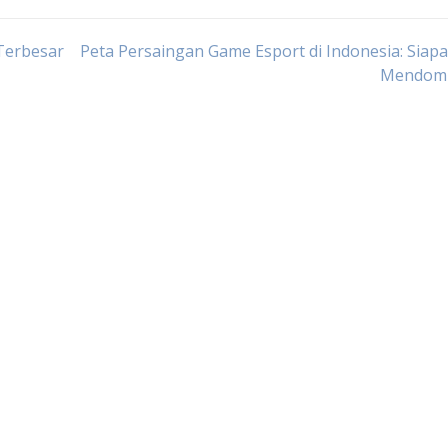
Terbesar
Peta Persaingan Game Esport di Indonesia: Siap
Mendomi