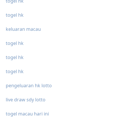
togel hk
togel hk
keluaran macau
togel hk
togel hk
togel hk
pengeluaran hk lotto
live draw sdy lotto
togel macau hari ini