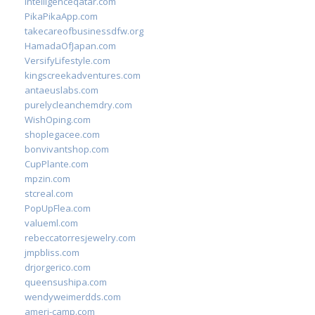
intelligenceqatar.com
PikaPikaApp.com
takecareofbusinessdfw.org
HamadaOfJapan.com
VersifyLifestyle.com
kingscreekadventures.com
antaeuslabs.com
purelycleanchemdry.com
WishOping.com
shoplegacee.com
bonvivantshop.com
CupPlante.com
mpzin.com
stcreal.com
PopUpFlea.com
valueml.com
rebeccatorresjewelry.com
jmpbliss.com
drjorgerico.com
queensushipa.com
wendyweimerdds.com
ameri-camp.com