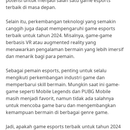
potensi untuk menjadi salah satu game esports
terbaik di masa depan.
Selain itu, perkembangan teknologi yang semakin
canggih juga dapat mempengaruhi game esports
terbaik untuk tahun 2024. Misalnya, game-game
berbasis VR atau augmented reality yang
menawarkan pengalaman bermain yang lebih imersif
dan menarik bagi para pemain.
Sebagai pemain esports, penting untuk selalu
mengikuti perkembangan industri game dan
memperbarui skill bermain. Mungkin saat ini game-
game seperti Mobile Legends dan PUBG Mobile
masih menjadi favorit, namun tidak ada salahnya
untuk mencoba game baru dan mengembangkan
kemampuan bermain di berbagai genre game.
Jadi, apakah game esports terbaik untuk tahun 2024