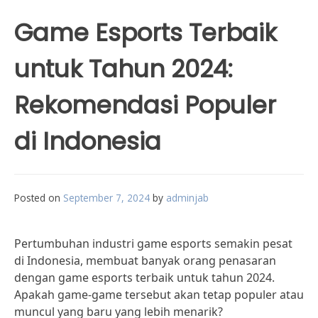
Game Esports Terbaik
untuk Tahun 2024:
Rekomendasi Populer
di Indonesia
Posted on
September 7, 2024
by
adminjab
Pertumbuhan industri game esports semakin pesat
di Indonesia, membuat banyak orang penasaran
dengan game esports terbaik untuk tahun 2024.
Apakah game-game tersebut akan tetap populer atau
muncul yang baru yang lebih menarik?