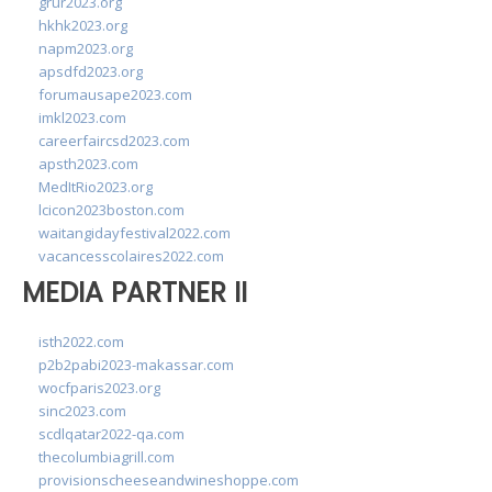
grur2023.org
hkhk2023.org
napm2023.org
apsdfd2023.org
forumausape2023.com
imkl2023.com
careerfaircsd2023.com
apsth2023.com
MedItRio2023.org
lcicon2023boston.com
waitangidayfestival2022.com
vacancesscolaires2022.com
MEDIA PARTNER II
isth2022.com
p2b2pabi2023-makassar.com
wocfparis2023.org
sinc2023.com
scdlqatar2022-qa.com
thecolumbiagrill.com
provisionscheeseandwineshoppe.com