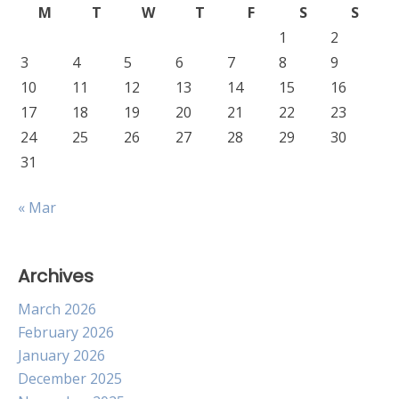
M
T
W
T
F
S
S
1
2
3
4
5
6
7
8
9
10
11
12
13
14
15
16
17
18
19
20
21
22
23
24
25
26
27
28
29
30
31
« Mar
Archives
March 2026
February 2026
January 2026
December 2025