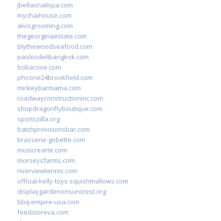
jbellasnailspa.com
mychaihouse.com
alvisgrooming.com
thegeorginaestate.com
blythewoodseafood.com
paolosdelibangkok.com
bobacove.com
phoone24brookfield.com
mickeybarmama.com
roadwayconstructioninc.com
shopdragonflyboutique.com
sportszilla.org
batchprovisionsbar.com
brasserie-gobette.com
musicrearte.com
morseysfarms.com
riverviewtennis.com
official-kelly-toys-squishmallows.com
displaygardenonsuncrest.org
bbq-empire-usa.com
feedstoreva.com