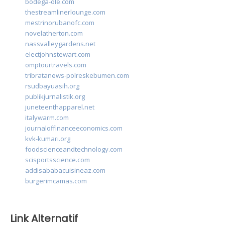
bodega-ole.com
thestreamlinerlounge.com
mestrinorubanofc.com
novelatherton.com
nassvalleygardens.net
electjohnstewart.com
omptourtravels.com
tribratanews-polreskebumen.com
rsudbayuasih.org
publikjurnalistik.org
juneteenthapparel.net
italywarm.com
journaloffinanceeconomics.com
kvk-kumari.org
foodscienceandtechnology.com
scisportsscience.com
addisababacuisineaz.com
burgerimcamas.com
Link Alternatif