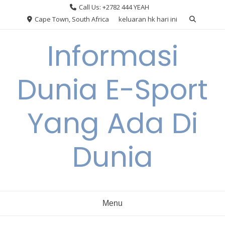
Skip
Call Us: +2782 444 YEAH
to
Cape Town, South Africa
keluaran hk hari ini
content
Informasi
Dunia E-Sport
Yang Ada Di
Dunia
Menu