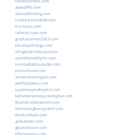
reefrecordsllc.com
alawaffle.com
aryouthfishing.com
united-basketball.com
tios-tacos.com
cafecito-satx.com
graduacionviu2023.com
pecanjackstogo.com
zengardendayspa.com
sparklejewelryinc.com
ironcladtattoostudio.com
bruinshome.com
annascleaningsvc.com
wolfcitytattoo.com
oysterbayturkeytrot.com
lafronterarestauranteybar.com
lilyandrosetearoom.com
olivesburgberrypatch.com
theslushkids.com
giobastian.com
glpascensori.com
rifloorepoxy.com