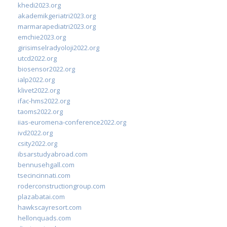
khedi2023.org
akademikgeriatri2023.org
marmarapediatri2023.org
emchie2023.org
girisimselradyoloji2022.org
utcd2022.org
biosensor2022.org
ialp2022.org
klivet2022.org
ifac-hms2022.org
taoms2022.org
iias-euromena-conference2022.org
ivd2022.org
csity2022.org
ibsarstudyabroad.com
bennusehgall.com
tsecincinnati.com
roderconstructiongroup.com
plazabatai.com
hawkscayresort.com
hellonquads.com