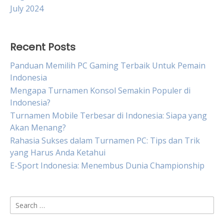
July 2024
Recent Posts
Panduan Memilih PC Gaming Terbaik Untuk Pemain
Indonesia
Mengapa Turnamen Konsol Semakin Populer di
Indonesia?
Turnamen Mobile Terbesar di Indonesia: Siapa yang
Akan Menang?
Rahasia Sukses dalam Turnamen PC: Tips dan Trik
yang Harus Anda Ketahui
E-Sport Indonesia: Menembus Dunia Championship
Search
for: