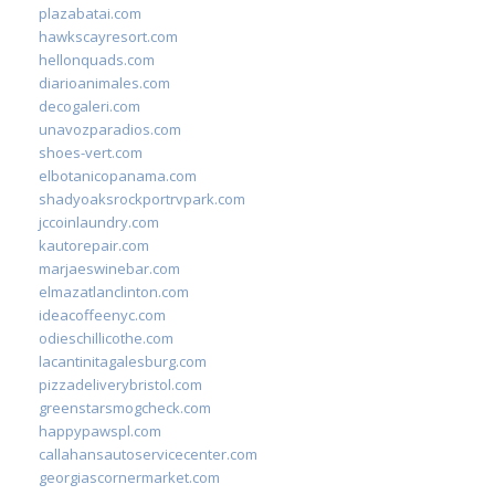
plazabatai.com
hawkscayresort.com
hellonquads.com
diarioanimales.com
decogaleri.com
unavozparadios.com
shoes-vert.com
elbotanicopanama.com
shadyoaksrockportrvpark.com
jccoinlaundry.com
kautorepair.com
marjaeswinebar.com
elmazatlanclinton.com
ideacoffeenyc.com
odieschillicothe.com
lacantinitagalesburg.com
pizzadeliverybristol.com
greenstarsmogcheck.com
happypawspl.com
callahansautoservicecenter.com
georgiascornermarket.com