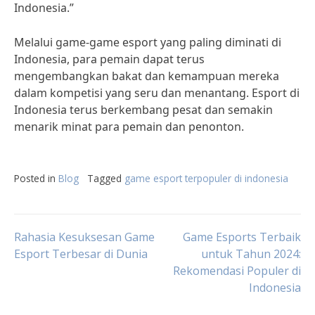
Indonesia.”
Melalui game-game esport yang paling diminati di
Indonesia, para pemain dapat terus
mengembangkan bakat dan kemampuan mereka
dalam kompetisi yang seru dan menantang. Esport di
Indonesia terus berkembang pesat dan semakin
menarik minat para pemain dan penonton.
Posted in
Blog
Tagged
game esport terpopuler di indonesia
Post
Rahasia Kesuksesan Game
Game Esports Terbaik
Esport Terbesar di Dunia
untuk Tahun 2024:
Rekomendasi Populer di
navigation
Indonesia