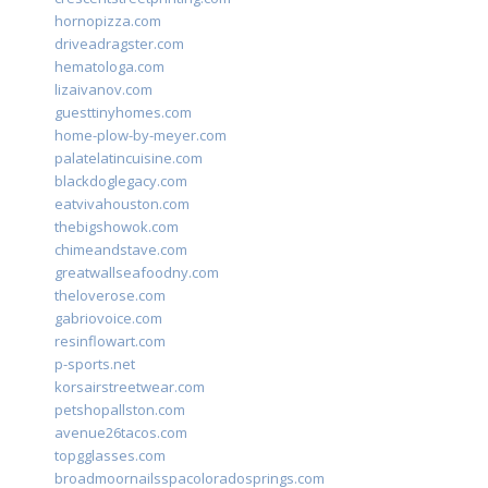
hornopizza.com
driveadragster.com
hematologa.com
lizaivanov.com
guesttinyhomes.com
home-plow-by-meyer.com
palatelatincuisine.com
blackdoglegacy.com
eatvivahouston.com
thebigshowok.com
chimeandstave.com
greatwallseafoodny.com
theloverose.com
gabriovoice.com
resinflowart.com
p-sports.net
korsairstreetwear.com
petshopallston.com
avenue26tacos.com
topgglasses.com
broadmoornailsspacoloradosprings.com