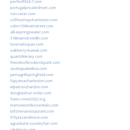
perfectfit24-7.com
portugalprivatedriver.com
von-racer.com
coffeeshopcharleston.com
salon104mainstreet.com
alkaspringswater.com
318mainstreet8h.com
lovenailsspari.com
oakberry-kuwait.com
quartzliterary.com
friendsofbroderickpark.com
studiopiattellina.com
jannagrillspringfield.com
fujiyamacharleston.com
elpatronchardon.com
donglaishun-order.com
fiamc-rome2022.org
mariceworldessentials.com
lafisheriarestaurant.com
915jazzandmore.com
aguadulce-countryfair.com
jakehovis.com