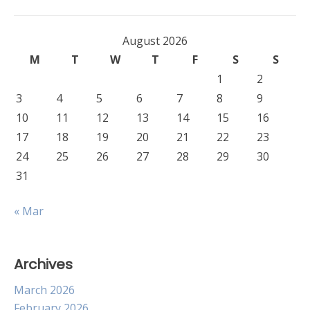
August 2026
M
T
W
T
F
S
S
1
2
3
4
5
6
7
8
9
10
11
12
13
14
15
16
17
18
19
20
21
22
23
24
25
26
27
28
29
30
31
« Mar
Archives
March 2026
February 2026