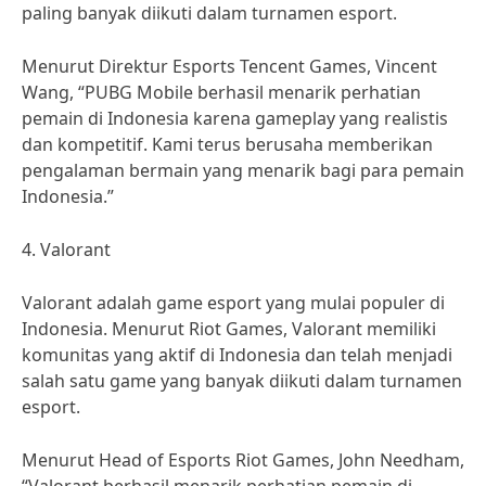
paling banyak diikuti dalam turnamen esport.
Menurut Direktur Esports Tencent Games, Vincent
Wang, “PUBG Mobile berhasil menarik perhatian
pemain di Indonesia karena gameplay yang realistis
dan kompetitif. Kami terus berusaha memberikan
pengalaman bermain yang menarik bagi para pemain
Indonesia.”
4. Valorant
Valorant adalah game esport yang mulai populer di
Indonesia. Menurut Riot Games, Valorant memiliki
komunitas yang aktif di Indonesia dan telah menjadi
salah satu game yang banyak diikuti dalam turnamen
esport.
Menurut Head of Esports Riot Games, John Needham,