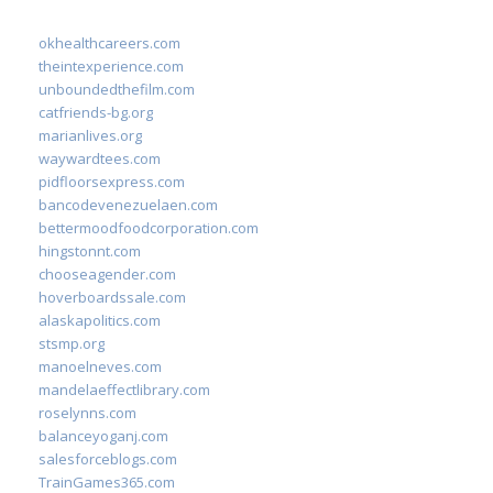
okhealthcareers.com
theintexperience.com
unboundedthefilm.com
catfriends-bg.org
marianlives.org
waywardtees.com
pidfloorsexpress.com
bancodevenezuelaen.com
bettermoodfoodcorporation.com
hingstonnt.com
chooseagender.com
hoverboardssale.com
alaskapolitics.com
stsmp.org
manoelneves.com
mandelaeffectlibrary.com
roselynns.com
balanceyoganj.com
salesforceblogs.com
TrainGames365.com