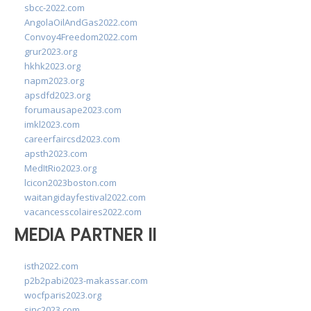
sbcc-2022.com
AngolaOilAndGas2022.com
Convoy4Freedom2022.com
grur2023.org
hkhk2023.org
napm2023.org
apsdfd2023.org
forumausape2023.com
imkl2023.com
careerfaircsd2023.com
apsth2023.com
MedItRio2023.org
lcicon2023boston.com
waitangidayfestival2022.com
vacancesscolaires2022.com
MEDIA PARTNER II
isth2022.com
p2b2pabi2023-makassar.com
wocfparis2023.org
sinc2023.com