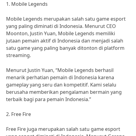
1. Mobile Legends
Mobile Legends merupakan salah satu game esport
yang paling diminati di Indonesia. Menurut CEO
Moonton, Justin Yuan, Mobile Legends memiliki
jutaan pemain aktif di Indonesia dan menjadi salah
satu game yang paling banyak ditonton di platform
streaming.
Menurut Justin Yuan, “Mobile Legends berhasil
menarik perhatian pemain di Indonesia karena
gameplay yang seru dan kompetitif. Kami selalu
berusaha memberikan pengalaman bermain yang
terbaik bagi para pemain Indonesia.”
2. Free Fire
Free Fire juga merupakan salah satu game esport