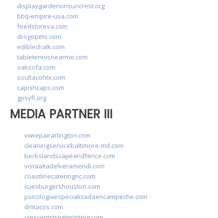
displaygardenonsuncrest.org
bbq-empire-usa.com
feedstoreva.com
drogopets.com
ediblechalk.com
tabletennisnearme.com
oaksofa.com
soultacohtx.com
capishcaps.com
gpsyfl.org
MEDIA PARTNER III
vwrepairarlington.com
cleaningservicebaltimore-md.com
beckslandscapeandfence.com
vistaaltadelveramendi.com
coastlinecateringnc.com
cuesburgershouston.com
psicologiaespecializadaencampeche.com
dmtacos.com
crescentstreetprinting.com