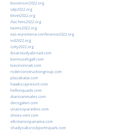
biosensor2022.org
ialp2022.org
klivet2022.org
ifac-hms2022.org
taoms2022.org
iias-euromena-conference2022.org
ivd2022.org
csity2022.org
ibsarstudyabroad.com
bennusehgall.com
tsecincinnati.com
roderconstructiongroup.com
plazabatai.com
hawkscayresort.com
hellonquads.com
diarioanimales.com
decogaleri.com
unavozparadios.com
shoes-vert.com
elbotanicopanama.com
shadyoaksrockportrvpark.com