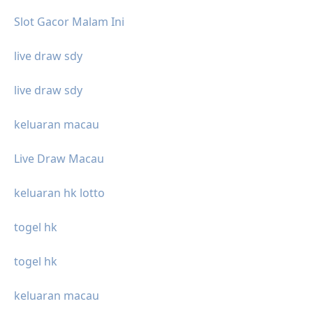
Slot Gacor Malam Ini
live draw sdy
live draw sdy
keluaran macau
Live Draw Macau
keluaran hk lotto
togel hk
togel hk
keluaran macau