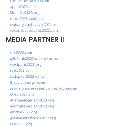
careerfaircsd2023.com
apsth2023.com
MedItRio2023.org
lcicon2023boston.com
waitangidayfestival2022.com
vacancesscolaires2022.com
MEDIA PARTNER II
isth2022.com
p2b2pabi2023-makassar.com
wocfparis2023.org
sinc2023.com
scdlqatar2022-qa.com
thecolumbiagrill.com
provisionscheeseandwineshoppe.com
khedi2023.org
akademikgeriatri2023.org
marmarapediatri2023.org
emchie2023.org
girisimselradyoloji2022.org
utcd2022.org