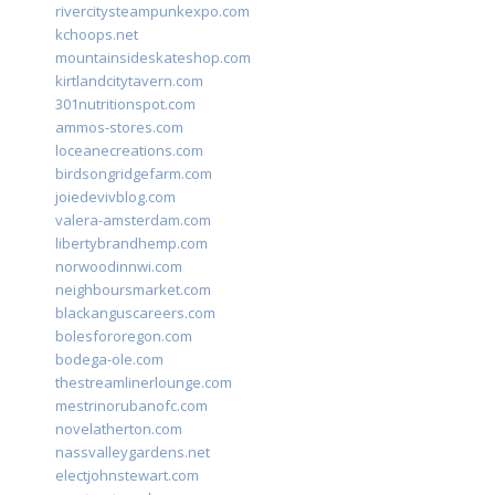
rivercitysteampunkexpo.com
kchoops.net
mountainsideskateshop.com
kirtlandcitytavern.com
301nutritionspot.com
ammos-stores.com
loceanecreations.com
birdsongridgefarm.com
joiedevivblog.com
valera-amsterdam.com
libertybrandhemp.com
norwoodinnwi.com
neighboursmarket.com
blackanguscareers.com
bolesfororegon.com
bodega-ole.com
thestreamlinerlounge.com
mestrinorubanofc.com
novelatherton.com
nassvalleygardens.net
electjohnstewart.com