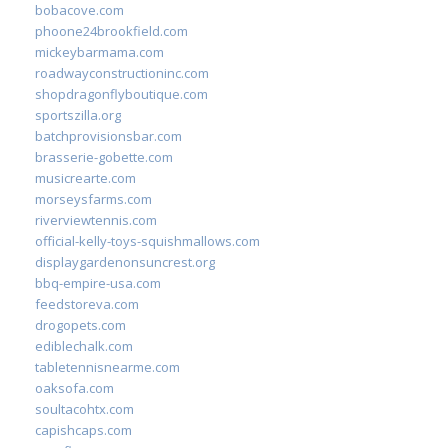
bobacove.com
phoone24brookfield.com
mickeybarmama.com
roadwayconstructioninc.com
shopdragonflyboutique.com
sportszilla.org
batchprovisionsbar.com
brasserie-gobette.com
musicrearte.com
morseysfarms.com
riverviewtennis.com
official-kelly-toys-squishmallows.com
displaygardenonsuncrest.org
bbq-empire-usa.com
feedstoreva.com
drogopets.com
ediblechalk.com
tabletennisnearme.com
oaksofa.com
soultacohtx.com
capishcaps.com