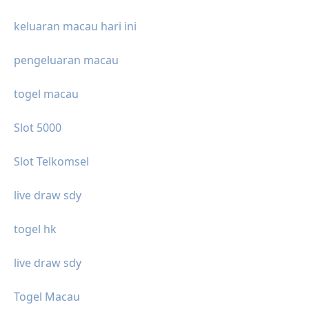
keluaran macau hari ini
pengeluaran macau
togel macau
Slot 5000
Slot Telkomsel
live draw sdy
togel hk
live draw sdy
Togel Macau