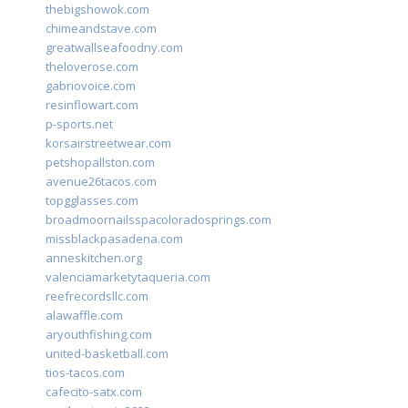
thebigshowok.com
chimeandstave.com
greatwallseafoodny.com
theloverose.com
gabriovoice.com
resinflowart.com
p-sports.net
korsairstreetwear.com
petshopallston.com
avenue26tacos.com
topgglasses.com
broadmoornailsspacoloradosprings.com
missblackpasadena.com
anneskitchen.org
valenciamarketytaqueria.com
reefrecordsllc.com
alawaffle.com
aryouthfishing.com
united-basketball.com
tios-tacos.com
cafecito-satx.com