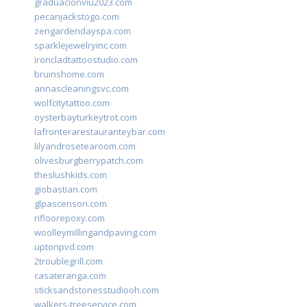
graduacionviu2023.com
pecanjackstogo.com
zengardendayspa.com
sparklejewelryinc.com
ironcladtattoostudio.com
bruinshome.com
annascleaningsvc.com
wolfcitytattoo.com
oysterbayturkeytrot.com
lafronterarestauranteybar.com
lilyandrosetearoom.com
olivesburgberrypatch.com
theslushkids.com
giobastian.com
glpascensori.com
rifloorepoxy.com
woolleymillingandpaving.com
uptonpvd.com
2troublegrill.com
casateranga.com
sticksandstonesstudiooh.com
walkers-treeservice.com