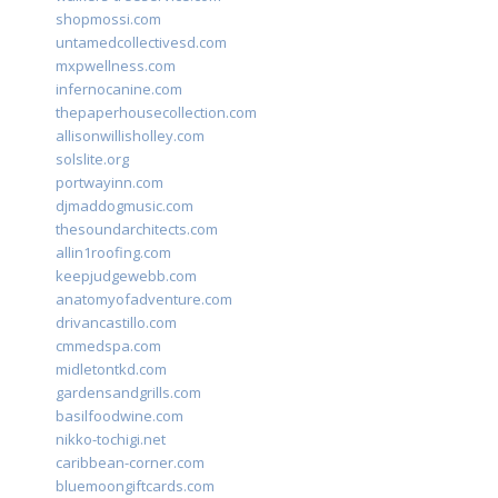
shopmossi.com
untamedcollectivesd.com
mxpwellness.com
infernocanine.com
thepaperhousecollection.com
allisonwillisholley.com
solslite.org
portwayinn.com
djmaddogmusic.com
thesoundarchitects.com
allin1roofing.com
keepjudgewebb.com
anatomyofadventure.com
drivancastillo.com
cmmedspa.com
midletontkd.com
gardensandgrills.com
basilfoodwine.com
nikko-tochigi.net
caribbean-corner.com
bluemoongiftcards.com