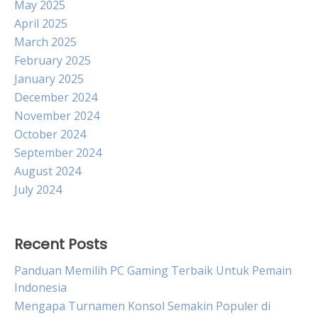
May 2025
April 2025
March 2025
February 2025
January 2025
December 2024
November 2024
October 2024
September 2024
August 2024
July 2024
Recent Posts
Panduan Memilih PC Gaming Terbaik Untuk Pemain
Indonesia
Mengapa Turnamen Konsol Semakin Populer di