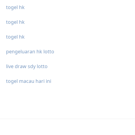
togel hk
togel hk
togel hk
pengeluaran hk lotto
live draw sdy lotto
togel macau hari ini