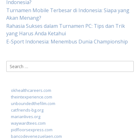
Indonesia?
Turnamen Mobile Terbesar di Indonesia: Siapa yang
Akan Menang?
Rahasia Sukses dalam Turnamen PC: Tips dan Trik
yang Harus Anda Ketahui
E-Sport Indonesia: Menembus Dunia Championship
Search
for:
okhealthcareers.com
theintexperience.com
unboundedthefilm.com
catfriends-bg.org
marianlives.org
waywardtees.com
pidfloorsexpress.com
bancodevenezuelaen.com