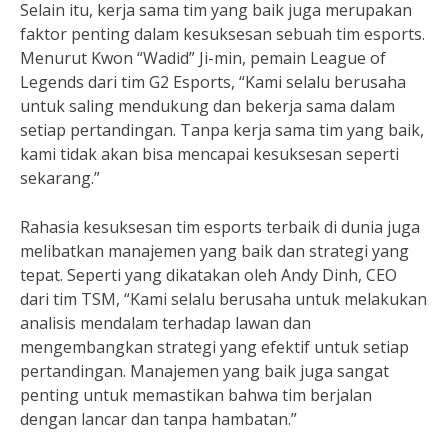
Selain itu, kerja sama tim yang baik juga merupakan
faktor penting dalam kesuksesan sebuah tim esports.
Menurut Kwon “Wadid” Ji-min, pemain League of
Legends dari tim G2 Esports, “Kami selalu berusaha
untuk saling mendukung dan bekerja sama dalam
setiap pertandingan. Tanpa kerja sama tim yang baik,
kami tidak akan bisa mencapai kesuksesan seperti
sekarang.”
Rahasia kesuksesan tim esports terbaik di dunia juga
melibatkan manajemen yang baik dan strategi yang
tepat. Seperti yang dikatakan oleh Andy Dinh, CEO
dari tim TSM, “Kami selalu berusaha untuk melakukan
analisis mendalam terhadap lawan dan
mengembangkan strategi yang efektif untuk setiap
pertandingan. Manajemen yang baik juga sangat
penting untuk memastikan bahwa tim berjalan
dengan lancar dan tanpa hambatan.”