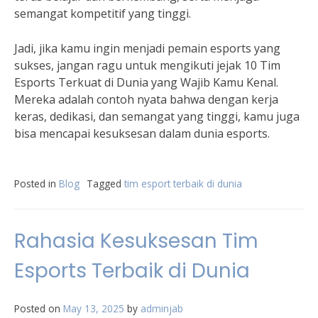
semangat kompetitif yang tinggi.
Jadi, jika kamu ingin menjadi pemain esports yang
sukses, jangan ragu untuk mengikuti jejak 10 Tim
Esports Terkuat di Dunia yang Wajib Kamu Kenal.
Mereka adalah contoh nyata bahwa dengan kerja
keras, dedikasi, dan semangat yang tinggi, kamu juga
bisa mencapai kesuksesan dalam dunia esports.
Posted in
Blog
Tagged
tim esport terbaik di dunia
Rahasia Kesuksesan Tim
Esports Terbaik di Dunia
Posted on
May 13, 2025
by
adminjab