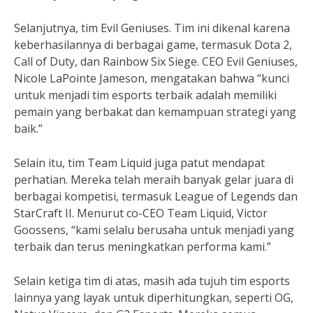
Selanjutnya, tim Evil Geniuses. Tim ini dikenal karena
keberhasilannya di berbagai game, termasuk Dota 2,
Call of Duty, dan Rainbow Six Siege. CEO Evil Geniuses,
Nicole LaPointe Jameson, mengatakan bahwa “kunci
untuk menjadi tim esports terbaik adalah memiliki
pemain yang berbakat dan kemampuan strategi yang
baik.”
Selain itu, tim Team Liquid juga patut mendapat
perhatian. Mereka telah meraih banyak gelar juara di
berbagai kompetisi, termasuk League of Legends dan
StarCraft II. Menurut co-CEO Team Liquid, Victor
Goossens, “kami selalu berusaha untuk menjadi yang
terbaik dan terus meningkatkan performa kami.”
Selain ketiga tim di atas, masih ada tujuh tim esports
lainnya yang layak untuk diperhitungkan, seperti OG,