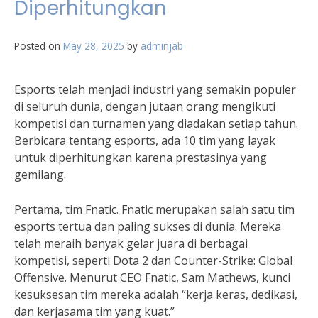
Diperhitungkan
Posted on
May 28, 2025
by
adminjab
Esports telah menjadi industri yang semakin populer
di seluruh dunia, dengan jutaan orang mengikuti
kompetisi dan turnamen yang diadakan setiap tahun.
Berbicara tentang esports, ada 10 tim yang layak
untuk diperhitungkan karena prestasinya yang
gemilang.
Pertama, tim Fnatic. Fnatic merupakan salah satu tim
esports tertua dan paling sukses di dunia. Mereka
telah meraih banyak gelar juara di berbagai
kompetisi, seperti Dota 2 dan Counter-Strike: Global
Offensive. Menurut CEO Fnatic, Sam Mathews, kunci
kesuksesan tim mereka adalah “kerja keras, dedikasi,
dan kerjasama tim yang kuat.”