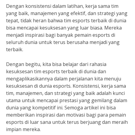
Dengan konsistensi dalam latihan, kerja sama tim
yang baik, manajemen yang efektif, dan strategi yang
tepat, tidak heran bahwa tim esports terbaik di dunia
bisa mencapai kesuksesan yang luar biasa. Mereka
menjadi inspirasi bagi banyak pemain esports di
seluruh dunia untuk terus berusaha menjadi yang
terbaik.
Dengan begitu, kita bisa belajar dari rahasia
kesuksesan tim esports terbaik di dunia dan
mengaplikasikannya dalam perjalanan kita menuju
kesuksesan di dunia esports. Konsistensi, kerja sama
tim, manajemen, dan strategi yang baik adalah kunci
utama untuk mencapai prestasi yang gemilang dalam
dunia yang kompetitif ini. Semoga artikel ini bisa
memberikan inspirasi dan motivasi bagi para pemain
esports di luar sana untuk terus berjuang dan meraih
impian mereka.