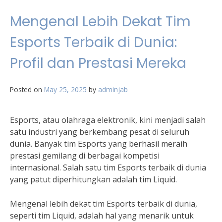
Mengenal Lebih Dekat Tim
Esports Terbaik di Dunia:
Profil dan Prestasi Mereka
Posted on
May 25, 2025
by
adminjab
Esports, atau olahraga elektronik, kini menjadi salah
satu industri yang berkembang pesat di seluruh
dunia. Banyak tim Esports yang berhasil meraih
prestasi gemilang di berbagai kompetisi
internasional. Salah satu tim Esports terbaik di dunia
yang patut diperhitungkan adalah tim Liquid.
Mengenal lebih dekat tim Esports terbaik di dunia,
seperti tim Liquid, adalah hal yang menarik untuk