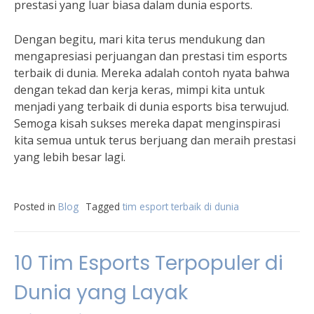
prestasi yang luar biasa dalam dunia esports.
Dengan begitu, mari kita terus mendukung dan
mengapresiasi perjuangan dan prestasi tim esports
terbaik di dunia. Mereka adalah contoh nyata bahwa
dengan tekad dan kerja keras, mimpi kita untuk
menjadi yang terbaik di dunia esports bisa terwujud.
Semoga kisah sukses mereka dapat menginspirasi
kita semua untuk terus berjuang dan meraih prestasi
yang lebih besar lagi.
Posted in
Blog
Tagged
tim esport terbaik di dunia
10 Tim Esports Terpopuler di
Dunia yang Layak