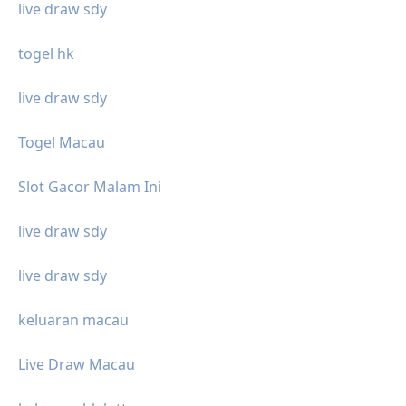
live draw sdy
togel hk
live draw sdy
Togel Macau
Slot Gacor Malam Ini
live draw sdy
live draw sdy
keluaran macau
Live Draw Macau