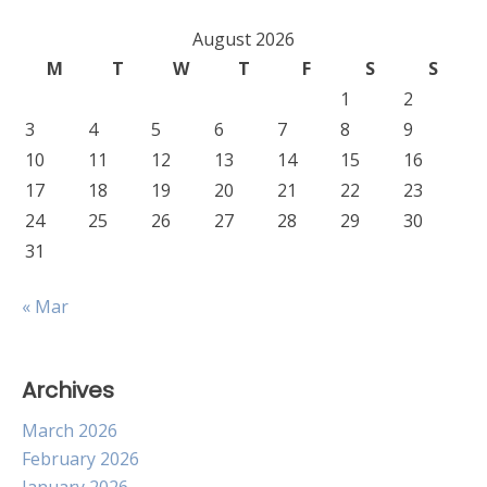
August 2026
M
T
W
T
F
S
S
1
2
3
4
5
6
7
8
9
10
11
12
13
14
15
16
17
18
19
20
21
22
23
24
25
26
27
28
29
30
31
« Mar
Archives
March 2026
February 2026