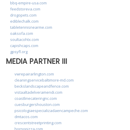
bbq-empire-usa.com
feedstoreva.com
drogopets.com
ediblechalk.com
tabletennisnearme.com
oaksofa.com
soultacohtx.com
capishcaps.com
gpsyfl.org
MEDIA PARTNER III
vwrepairarlington.com
cleaningservicebaltimore-md.com
beckslandscapeandfence.com
vistaaltadelveramendi.com
coastlinecateringnc.com
cuesburgershouston.com
psicologiaespecializadaencampeche.com
dmtacos.com
crescentstreetprinting.com
hornopizza.com