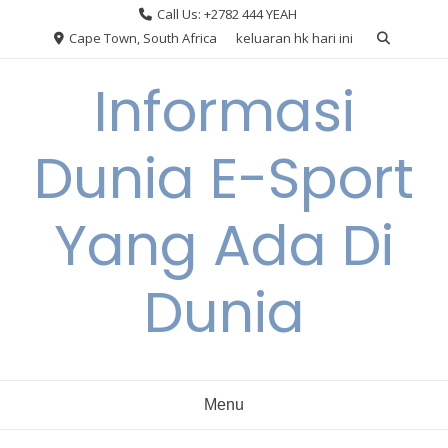
Skip
Call Us: +2782 444 YEAH
to
Cape Town, South Africa
keluaran hk hari ini
content
Informasi
Dunia E-Sport
Yang Ada Di
Dunia
Menu