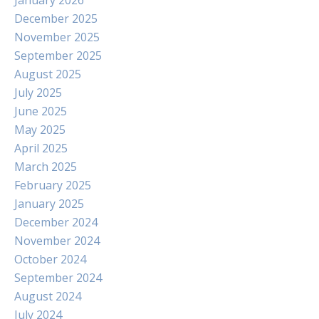
January 2026
December 2025
November 2025
September 2025
August 2025
July 2025
June 2025
May 2025
April 2025
March 2025
February 2025
January 2025
December 2024
November 2024
October 2024
September 2024
August 2024
July 2024