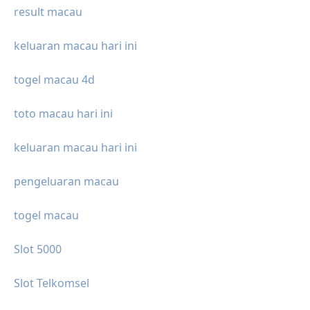
result macau
keluaran macau hari ini
togel macau 4d
toto macau hari ini
keluaran macau hari ini
pengeluaran macau
togel macau
Slot 5000
Slot Telkomsel