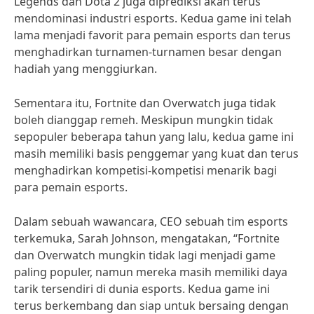
Legends dan Dota 2 juga diprediksi akan terus
mendominasi industri esports. Kedua game ini telah
lama menjadi favorit para pemain esports dan terus
menghadirkan turnamen-turnamen besar dengan
hadiah yang menggiurkan.
Sementara itu, Fortnite dan Overwatch juga tidak
boleh dianggap remeh. Meskipun mungkin tidak
sepopuler beberapa tahun yang lalu, kedua game ini
masih memiliki basis penggemar yang kuat dan terus
menghadirkan kompetisi-kompetisi menarik bagi
para pemain esports.
Dalam sebuah wawancara, CEO sebuah tim esports
terkemuka, Sarah Johnson, mengatakan, “Fortnite
dan Overwatch mungkin tidak lagi menjadi game
paling populer, namun mereka masih memiliki daya
tarik tersendiri di dunia esports. Kedua game ini
terus berkembang dan siap untuk bersaing dengan