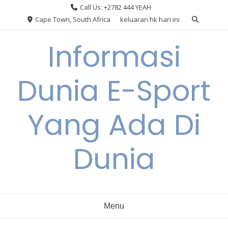
Skip
Call Us: +2782 444 YEAH
to
Cape Town, South Africa
keluaran hk hari ini
content
Informasi
Dunia E-Sport
Yang Ada Di
Dunia
Menu