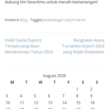
dukung tim favoritmu untuk meraih kemenangan!
Posted in
Blog
Tagged
pertandingan esport hari ini
Post
Inilah Game Esports
Rangkaian Acara
Terbaik yang Akan
Turnamen Esport 2024
Mendominasi Tahun 2024
yang Wajib Disaksikan
navigation
August 2026
M
T
W
T
F
S
S
1
2
3
4
5
6
7
8
9
10
11
12
13
14
15
16