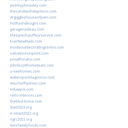
jeremypbeasley.com
thesandwichdepotcos.com
drgiggleshouseofpain.com
hotflashdesigns.com
garagenadeau.com
lifestylechauffeurservice.com
EverNewNails.com
insideoutdecoratingcentre.com
salvatoresinpoint.com
jovialfloralco.com
johnlscotthometeam.com
u-seehomes.com
watersportslagonissi.com
mischieffashion.com
eduwyre.com
retro-interiors.com
theblvd-boise.com
fpet2023.org
e-smart2022.org
ngrc2022.org
leesfamilyfoods.com