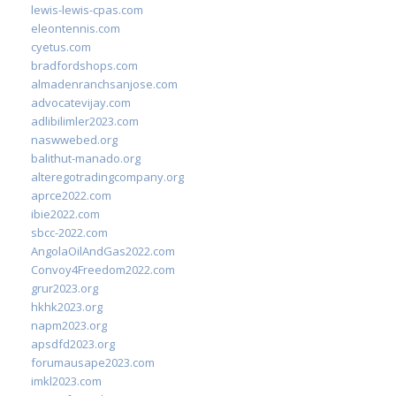
lewis-lewis-cpas.com
eleontennis.com
cyetus.com
bradfordshops.com
almadenranchsanjose.com
advocatevijay.com
adlibilimler2023.com
naswwebed.org
balithut-manado.org
alteregotradingcompany.org
aprce2022.com
ibie2022.com
sbcc-2022.com
AngolaOilAndGas2022.com
Convoy4Freedom2022.com
grur2023.org
hkhk2023.org
napm2023.org
apsdfd2023.org
forumausape2023.com
imkl2023.com