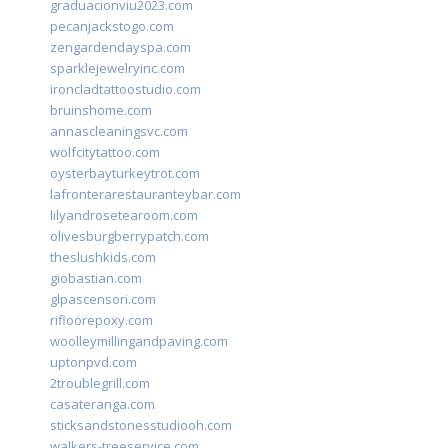
graduacionviu2023.com
pecanjackstogo.com
zengardendayspa.com
sparklejewelryinc.com
ironcladtattoostudio.com
bruinshome.com
annascleaningsvc.com
wolfcitytattoo.com
oysterbayturkeytrot.com
lafronterarestauranteybar.com
lilyandrosetearoom.com
olivesburgberrypatch.com
theslushkids.com
giobastian.com
glpascensori.com
rifloorepoxy.com
woolleymillingandpaving.com
uptonpvd.com
2troublegrill.com
casateranga.com
sticksandstonesstudiooh.com
walkers-treeservice.com