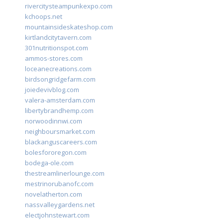
rivercitysteampunkexpo.com
kchoops.net
mountainsideskateshop.com
kirtlandcitytavern.com
301nutritionspot.com
ammos-stores.com
loceanecreations.com
birdsongridgefarm.com
joiedevivblog.com
valera-amsterdam.com
libertybrandhemp.com
norwoodinnwi.com
neighboursmarket.com
blackanguscareers.com
bolesfororegon.com
bodega-ole.com
thestreamlinerlounge.com
mestrinorubanofc.com
novelatherton.com
nassvalleygardens.net
electjohnstewart.com