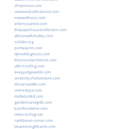
shopmossi.com
untamedcollectivesd.com
mxpwellness.com
infernocanine.com
thepaperhousecollection.com
allisonwillisholley.com
solslite.org
portwayinn.com
djmaddogmusic.com
thesoundarchitects.com
allin1roofing.com
keepjudgewebb.com
anatomyofadventure.com
drivancastillo.com
cmmedspa.com
midletontkd.com
gardensandgrills.com
basilfoodwine.com
nikko-tochigi.net
caribbean-corner.com
bluemoongiftcards.com