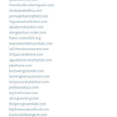
friendsofbroderickpark.com
studiopiattellina.com
jannagrillspringfield.com
fujiyamacharleston.com
elpatronchardon.com
donglaishun-order.com
fiamc-rome2022.org
mariceworldessentials.com
lafisheriarestaurant.com
915jazzandmore.com
aguadulce-countryfair.com
jakehovis.com
bosswingsduluth.com
birminghamautocare.com
tonyscountrykitchen.com
jbellasnailspa.com
mychaihouse.com
alvisgrooming.com
thegeorginaestate.com
blythewoodseafood.com
paolosdelibangkok.com