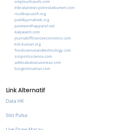
omptourtravels.com
tribratanews-polreskebumen.com
rsudbayuasih.org
publikjurnalistik.org
juneteenthapparel.net
italywarm.com
journaloffinanceeconomics.com
kvk-kumari.org
foodscienceandtechnology.com
scisportsscience.com
addisababacuisineaz.com
burgerimcamas.com
Link Alternatif
Data HK
Slot Pulsa
Live Draw Macau