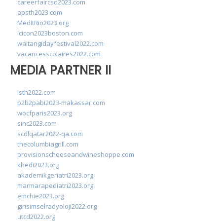
careerfaircsd2023.com
apsth2023.com
MedItRio2023.org
lcicon2023boston.com
waitangidayfestival2022.com
vacancesscolaires2022.com
MEDIA PARTNER II
isth2022.com
p2b2pabi2023-makassar.com
wocfparis2023.org
sinc2023.com
scdlqatar2022-qa.com
thecolumbiagrill.com
provisionscheeseandwineshoppe.com
khedi2023.org
akademikgeriatri2023.org
marmarapediatri2023.org
emchie2023.org
girisimselradyoloji2022.org
utcd2022.org