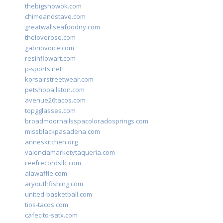
thebigshowok.com
chimeandstave.com
greatwallseafoodny.com
theloverose.com
gabriovoice.com
resinflowart.com
p-sports.net
korsairstreetwear.com
petshopallston.com
avenue26tacos.com
topgglasses.com
broadmoornailsspacoloradosprings.com
missblackpasadena.com
anneskitchen.org
valenciamarketytaqueria.com
reefrecordsllc.com
alawaffle.com
aryouthfishing.com
united-basketball.com
tios-tacos.com
cafecito-satx.com