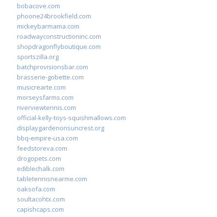
bobacove.com
phoone24brookfield.com
mickeybarmama.com
roadwayconstructioninc.com
shopdragonflyboutique.com
sportszilla.org
batchprovisionsbar.com
brasserie-gobette.com
musicrearte.com
morseysfarms.com
riverviewtennis.com
official-kelly-toys-squishmallows.com
displaygardenonsuncrest.org
bbq-empire-usa.com
feedstoreva.com
drogopets.com
ediblechalk.com
tabletennisnearme.com
oaksofa.com
soultacohtx.com
capishcaps.com