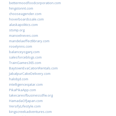
bettermoodfoodcorporation.com
hingstonnt.com
chooseagender.com
hoverboardssale.com
alaskapolitics.com
stsmp.org
manoelneves.com
mandelaeffectlibrary.com
roselynns.com
balanceyoganj.com
salesforceblogs.com
TrainGames365.com
BaytownEvaCationRentals.com
JabalpurCakeDelivery.com
halobjd.com
intelligenceqatar.com
PikaPikaApp.com
takecareofbusinessdfw.org
HamadaOfJapan.com
VersifyLifestyle.com
kingscreekadventures.com