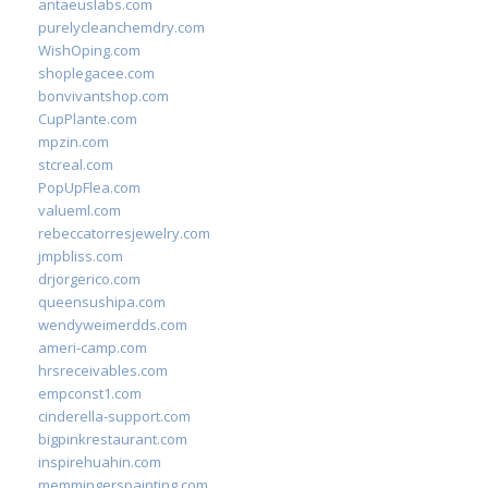
antaeuslabs.com
purelycleanchemdry.com
WishOping.com
shoplegacee.com
bonvivantshop.com
CupPlante.com
mpzin.com
stcreal.com
PopUpFlea.com
valueml.com
rebeccatorresjewelry.com
jmpbliss.com
drjorgerico.com
queensushipa.com
wendyweimerdds.com
ameri-camp.com
hrsreceivables.com
empconst1.com
cinderella-support.com
bigpinkrestaurant.com
inspirehuahin.com
memmingerspainting.com