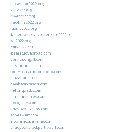
biosensor2022.org
ialp2022.org
klivet2022.org
ifac-hms2022.org
taoms2022.org
iias-euromena-conference2022.org
ivd2022.org
csity2022.org
ibsarstudyabroad.com
bennusehgall.com
tsecincinnati.com
roderconstructiongroup.com
plazabatai.com
hawkscayresort.com
hellonquads.com
diarioanimales.com
decogaleri.com
unavozparadios.com
shoes-vert.com
elbotanicopanama.com
shadyoaksrockportrvpark.com