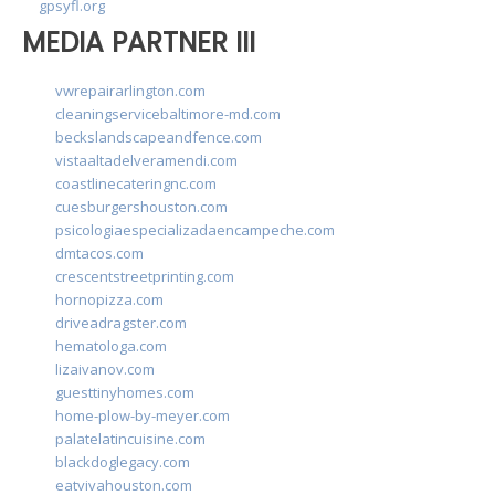
gpsyfl.org
MEDIA PARTNER III
vwrepairarlington.com
cleaningservicebaltimore-md.com
beckslandscapeandfence.com
vistaaltadelveramendi.com
coastlinecateringnc.com
cuesburgershouston.com
psicologiaespecializadaencampeche.com
dmtacos.com
crescentstreetprinting.com
hornopizza.com
driveadragster.com
hematologa.com
lizaivanov.com
guesttinyhomes.com
home-plow-by-meyer.com
palatelatincuisine.com
blackdoglegacy.com
eatvivahouston.com