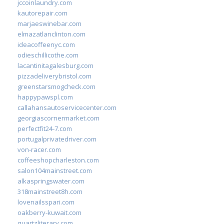
jccoinlaundry.com
kautorepair.com
marjaeswinebar.com
elmazatlanclinton.com
ideacoffeenyc.com
odieschillicothe.com
lacantinitagalesburg.com
pizzadeliverybristol.com
greenstarsmogcheck.com
happypawspl.com
callahansautoservicecenter.com
georgiascornermarket.com
perfectfit24-7.com
portugalprivatedriver.com
von-racer.com
coffeeshopcharleston.com
salon104mainstreet.com
alkaspringswater.com
318mainstreet8h.com
lovenailsspari.com
oakberry-kuwait.com
quartzliterary.com