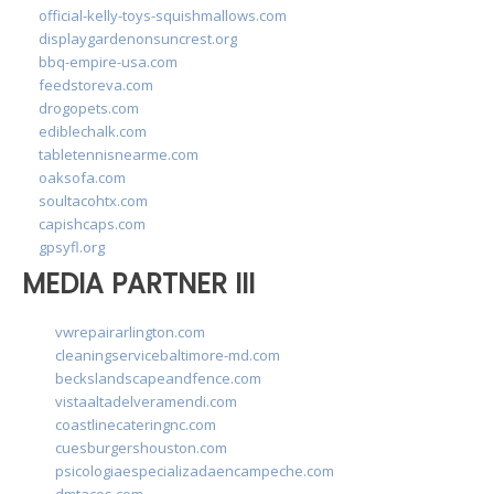
official-kelly-toys-squishmallows.com
displaygardenonsuncrest.org
bbq-empire-usa.com
feedstoreva.com
drogopets.com
ediblechalk.com
tabletennisnearme.com
oaksofa.com
soultacohtx.com
capishcaps.com
gpsyfl.org
MEDIA PARTNER III
vwrepairarlington.com
cleaningservicebaltimore-md.com
beckslandscapeandfence.com
vistaaltadelveramendi.com
coastlinecateringnc.com
cuesburgershouston.com
psicologiaespecializadaencampeche.com