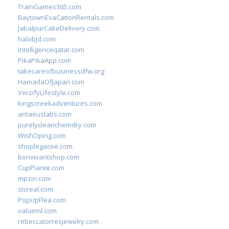
TrainGames365.com
BaytownEvaCationRentals.com
JabalpurCakeDelivery.com
halobjd.com
intelligenceqatar.com
PikaPikaApp.com
takecareofbusinessdfw.org
HamadaOfJapan.com
VersifyLifestyle.com
kingscreekadventures.com
antaeuslabs.com
purelycleanchemdry.com
WishOping.com
shoplegacee.com
bonvivantshop.com
CupPlante.com
mpzin.com
stcreal.com
PopUpFlea.com
valueml.com
rebeccatorresjewelry.com