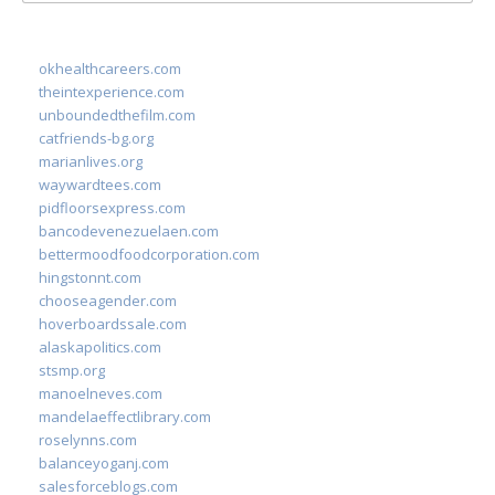
for:
okhealthcareers.com
theintexperience.com
unboundedthefilm.com
catfriends-bg.org
marianlives.org
waywardtees.com
pidfloorsexpress.com
bancodevenezuelaen.com
bettermoodfoodcorporation.com
hingstonnt.com
chooseagender.com
hoverboardssale.com
alaskapolitics.com
stsmp.org
manoelneves.com
mandelaeffectlibrary.com
roselynns.com
balanceyoganj.com
salesforceblogs.com