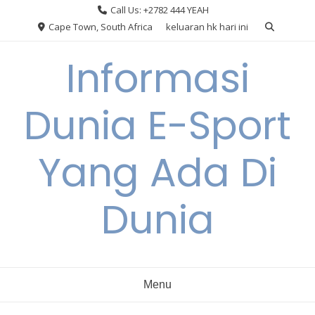
Skip
Call Us: +2782 444 YEAH
to
Cape Town, South Africa
keluaran hk hari ini
content
Informasi
Dunia E-Sport
Yang Ada Di
Dunia
Menu