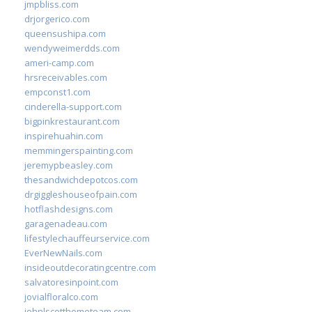
jmpbliss.com
drjorgerico.com
queensushipa.com
wendyweimerdds.com
ameri-camp.com
hrsreceivables.com
empconst1.com
cinderella-support.com
bigpinkrestaurant.com
inspirehuahin.com
memmingerspainting.com
jeremypbeasley.com
thesandwichdepotcos.com
drgiggleshouseofpain.com
hotflashdesigns.com
garagenadeau.com
lifestylechauffeurservice.com
EverNewNails.com
insideoutdecoratingcentre.com
salvatoresinpoint.com
jovialfloralco.com
johnlscotthometeam.com