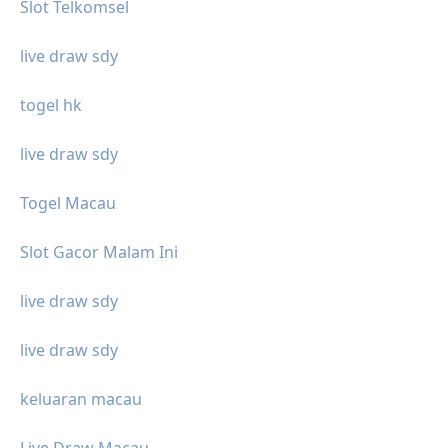
Slot Telkomsel
live draw sdy
togel hk
live draw sdy
Togel Macau
Slot Gacor Malam Ini
live draw sdy
live draw sdy
keluaran macau