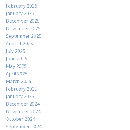
February 2026
January 2026
December 2025
November 2025
September 2025
August 2025
July 2025
June 2025
May 2025
April 2025
March 2025
February 2025
January 2025
December 2024
November 2024
October 2024
September 2024