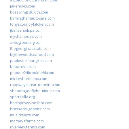
jakehovis.com
bosswingsduluth.com
birminghamautocare.com
tonyscountrykitchen.com
jbellasnailspa.com
mychaihouse.com
alvisgrooming.com
thegeorginaestate.com
blythewoodseafood.com
paolosdelibangkok.com
bobacove.com
phoone24brookfield.com
mickeybarmama.com
roadwayconstructioninc.com
shopdragonflyboutique.com
sportszilla.org
batchprovisionsbar.com
brasserie-gobette.com
musicrearte.com
morseysfarms.com
riverviewtennis.com