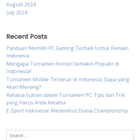
August 2024
July 2024
Recent Posts
Panduan Memilih PC Gaming Terbaik Untuk Pemain
Indonesia
Mengapa Turnamen Konsol Semakin Populer di
Indonesia?
Turnamen Mobile Terbesar di Indonesia: Siapa yang
Akan Menang?
Rahasia Sukses dalam Turnamen PC: Tips dan Trik
yang Harus Anda Ketahui
E-Sport Indonesia: Menembus Dunia Championship
Search