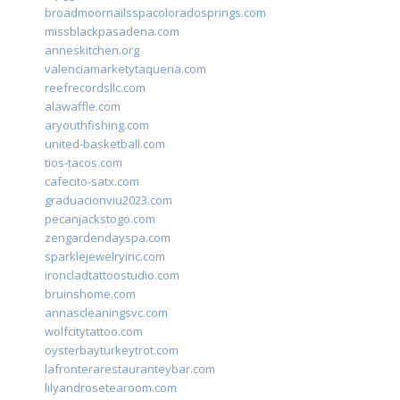
broadmoornailsspacoloradosprings.com
missblackpasadena.com
anneskitchen.org
valenciamarketytaqueria.com
reefrecordsllc.com
alawaffle.com
aryouthfishing.com
united-basketball.com
tios-tacos.com
cafecito-satx.com
graduacionviu2023.com
pecanjackstogo.com
zengardendayspa.com
sparklejewelryinc.com
ironcladtattoostudio.com
bruinshome.com
annascleaningsvc.com
wolfcitytattoo.com
oysterbayturkeytrot.com
lafronterarestauranteybar.com
lilyandrosetearoom.com