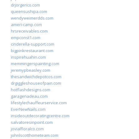
drjorgerico.com
queensushipa.com
wendyweimerdds.com
ameri-camp.com
hrsreceivables.com
empconst1.com
cinderella-support.com
bigpinkrestaurant.com
inspirehuahin.com
memmingerspainting.com
jeremypbeasley.com
thesandwichdepotcos.com
drgiggleshouseofpain.com
hotflashdesigns.com
garagenadeau.com
lifestylechauffeurservice.com
EverNewNails.com
insideoutdecoratingcentre.com
salvatoresinpoint.com
jovialfloralco.com
johnlscotthometeam.com