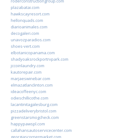
roderconstructiongroup.com
plazabatai.com
hawkscayresort.com
hellonquads.com
diarioanimales.com
decogaleri.com
unavozparadios.com
shoes-vert.com
elbotanicopanama.com
shadyoaksrockportrvpark.com
jccoinlaundry.com
kautorepair.com
marjaeswinebar.com
elmazatlanclinton.com
ideacoffeenyc.com
odieschillicothe.com
lacantinitagalesburg.com
pizzadeliverybristol.com
greenstarsmogcheck.com
happypawspl.com
callahansautoservicecenter.com
georgiascornermarket.com