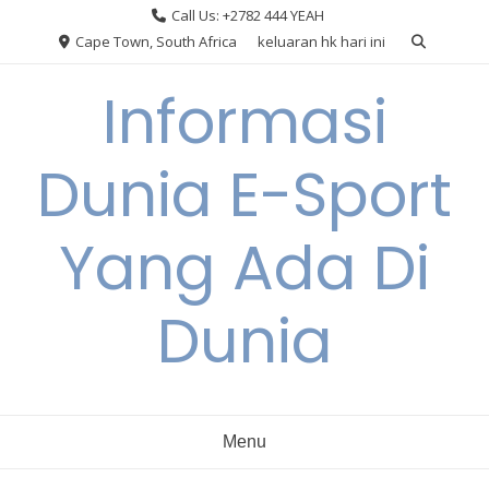
Skip
Call Us: +2782 444 YEAH
to
Cape Town, South Africa
keluaran hk hari ini
content
Informasi
Dunia E-Sport
Yang Ada Di
Dunia
Menu