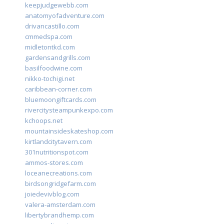
keepjudgewebb.com
anatomyofadventure.com
drivancastillo.com
cmmedspa.com
midletontkd.com
gardensandgrills.com
basilfoodwine.com
nikko-tochigi.net
caribbean-corner.com
bluemoongiftcards.com
rivercitysteampunkexpo.com
kchoops.net
mountainsideskateshop.com
kirtlandcitytavern.com
301nutritionspot.com
ammos-stores.com
loceanecreations.com
birdsongridgefarm.com
joiedevivblog.com
valera-amsterdam.com
libertybrandhemp.com