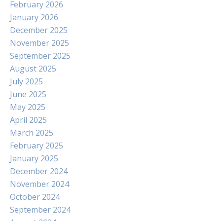
February 2026
January 2026
December 2025
November 2025
September 2025
August 2025
July 2025
June 2025
May 2025
April 2025
March 2025
February 2025
January 2025
December 2024
November 2024
October 2024
September 2024