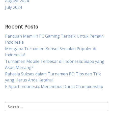
August 2024
July 2024
Recent Posts
Panduan Memilih PC Gaming Terbaik Untuk Pemain
Indonesia
Mengapa Turnamen Konsol Semakin Populer di
Indonesia?
Turnamen Mobile Terbesar di Indonesia: Siapa yang
Akan Menang?
Rahasia Sukses dalam Turnamen PC: Tips dan Trik
yang Harus Anda Ketahui
E-Sport Indonesia: Menembus Dunia Championship
Search
for: