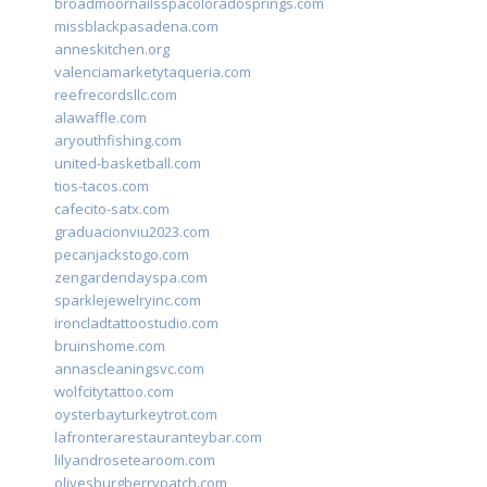
broadmoornailsspacoloradosprings.com
missblackpasadena.com
anneskitchen.org
valenciamarketytaqueria.com
reefrecordsllc.com
alawaffle.com
aryouthfishing.com
united-basketball.com
tios-tacos.com
cafecito-satx.com
graduacionviu2023.com
pecanjackstogo.com
zengardendayspa.com
sparklejewelryinc.com
ironcladtattoostudio.com
bruinshome.com
annascleaningsvc.com
wolfcitytattoo.com
oysterbayturkeytrot.com
lafronterarestauranteybar.com
lilyandrosetearoom.com
olivesburgberrypatch.com