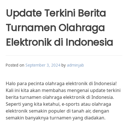
Update Terkini Berita
Turnamen Olahraga
Elektronik di Indonesia
Posted on
September 3, 2024
by
adminjab
Halo para pecinta olahraga elektronik di Indonesia!
Kali ini kita akan membahas mengenai update terkini
berita turnamen olahraga elektronik di Indonesia.
Seperti yang kita ketahui, e-sports atau olahraga
elektronik semakin populer di tanah air, dengan
semakin banyaknya turnamen yang diadakan.