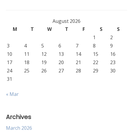
August 2026
M
T
W
T
F
S
S
1
2
3
4
5
6
7
8
9
10
11
12
13
14
15
16
17
18
19
20
21
22
23
24
25
26
27
28
29
30
31
« Mar
Archives
March 2026