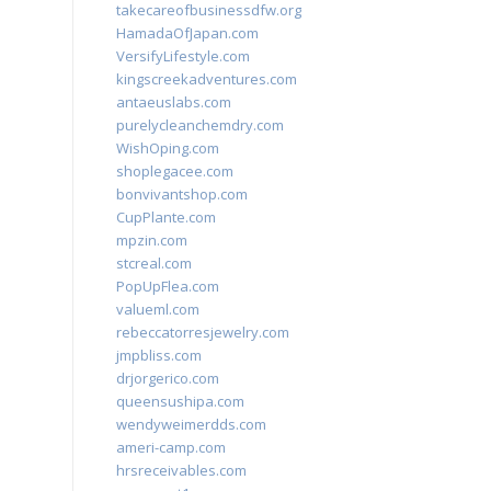
takecareofbusinessdfw.org
HamadaOfJapan.com
VersifyLifestyle.com
kingscreekadventures.com
antaeuslabs.com
purelycleanchemdry.com
WishOping.com
shoplegacee.com
bonvivantshop.com
CupPlante.com
mpzin.com
stcreal.com
PopUpFlea.com
valueml.com
rebeccatorresjewelry.com
jmpbliss.com
drjorgerico.com
queensushipa.com
wendyweimerdds.com
ameri-camp.com
hrsreceivables.com