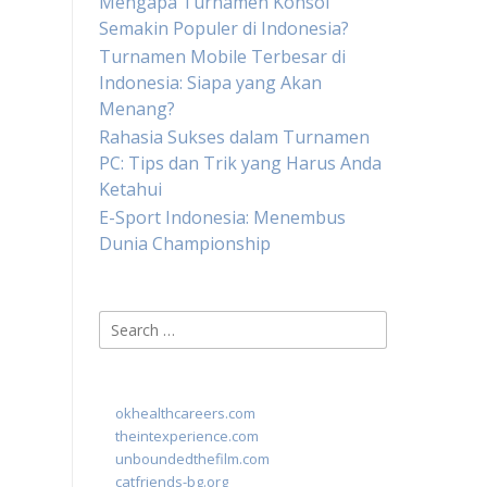
Mengapa Turnamen Konsol
Semakin Populer di Indonesia?
Turnamen Mobile Terbesar di
Indonesia: Siapa yang Akan
Menang?
Rahasia Sukses dalam Turnamen
PC: Tips dan Trik yang Harus Anda
Ketahui
E-Sport Indonesia: Menembus
Dunia Championship
Search
for:
okhealthcareers.com
theintexperience.com
unboundedthefilm.com
catfriends-bg.org