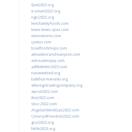
fpet2023.org
e-smart2022.org
ngrc2022.org
leesfamilyfoods.com
lewis-lewis-cpas.com
eleontennis.com
cyetus.com
bradfordshops.com
almadenranchsanjose.com
advocatevijay.com
adlibilimler2023.com
naswwebed.org
balithut-manado.org
alteregotradingcompany.org
aprce2022.com
ibie2022.com
sbcc-2022.com
AngolaOilAndGas2022.com
Convoy4Freedom2022.com
grur2023.org
hkhk2023.org