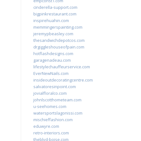
empconst1.com
cinderella-support.com
bigpinkrestaurant.com
inspirehuahin.com
memmingerspainting.com
jeremypbeasley.com
thesandwichdepotcos.com
drgiggleshouseofpain.com
hotflashdesigns.com
garagenadeau.com
lifestylechauffeurservice.com
EverNewNails.com
insideoutdecoratingcentre.com
salvatoresinpoint.com
jovialfloralco.com
johnlscotthometeam.com
u-seehomes.com
watersportslagonissi.com
mischieffashion.com
eduwyre.com
retro-interiors.com
theblvd-boise.com