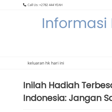
Skip
Call Us: +2782 444 YEAH
to
content
Informasi
keluaran hk hari ini
Inilah Hadiah Terbes
Indonesia: Jangan S