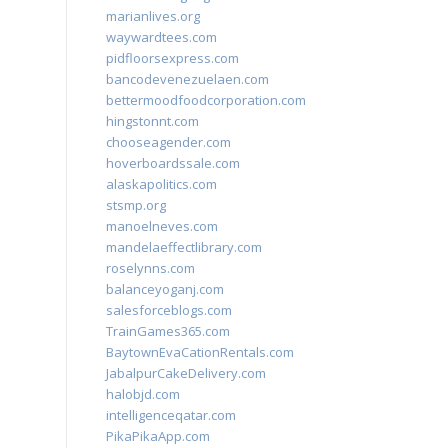
marianlives.org
waywardtees.com
pidfloorsexpress.com
bancodevenezuelaen.com
bettermoodfoodcorporation.com
hingstonnt.com
chooseagender.com
hoverboardssale.com
alaskapolitics.com
stsmp.org
manoelneves.com
mandelaeffectlibrary.com
roselynns.com
balanceyoganj.com
salesforceblogs.com
TrainGames365.com
BaytownEvaCationRentals.com
JabalpurCakeDelivery.com
halobjd.com
intelligenceqatar.com
PikaPikaApp.com