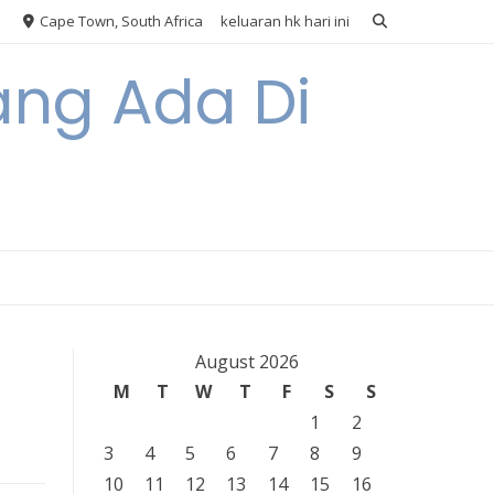
Cape Town, South Africa
keluaran hk hari ini
ang Ada Di
August 2026
M
T
W
T
F
S
S
1
2
3
4
5
6
7
8
9
10
11
12
13
14
15
16