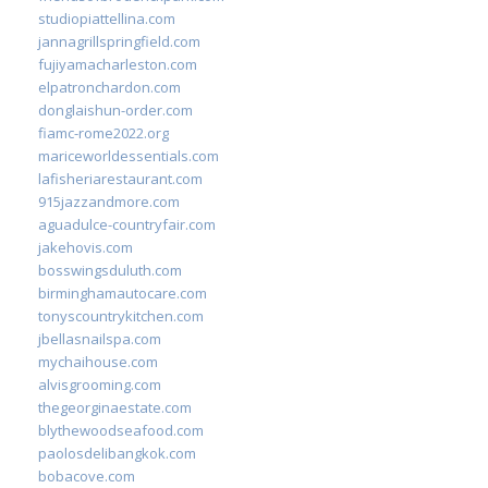
studiopiattellina.com
jannagrillspringfield.com
fujiyamacharleston.com
elpatronchardon.com
donglaishun-order.com
fiamc-rome2022.org
mariceworldessentials.com
lafisheriarestaurant.com
915jazzandmore.com
aguadulce-countryfair.com
jakehovis.com
bosswingsduluth.com
birminghamautocare.com
tonyscountrykitchen.com
jbellasnailspa.com
mychaihouse.com
alvisgrooming.com
thegeorginaestate.com
blythewoodseafood.com
paolosdelibangkok.com
bobacove.com