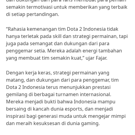
semakin termotivasi untuk memberikan yang terbaik
di setiap pertandingan.
“Rahasia kemenangan tim Dota 2 Indonesia tidak
hanya terletak pada skill dan strategi permainan, tapi
juga pada semangat dan dukungan dari para
penggemar setia. Mereka adalah energi tambahan
yang membuat tim semakin kuat,” ujar Fajar.
Dengan kerja keras, strategi permainan yang
matang, dan dukungan dari para penggemar, tim
Dota 2 Indonesia terus menunjukkan prestasi
gemilang di berbagai turnamen internasional.
Mereka menjadi bukti bahwa Indonesia mampu
bersaing di kancah dunia esports, dan menjadi
inspirasi bagi generasi muda untuk mengejar mimpi
dan meraih kesuksesan di dunia gaming.