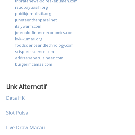
tribratanews-polreskebumen.com
rsudbayuasih.org
publikjurnalistik.org
juneteenthapparel.net
italywarm.com
journaloffinanceeconomics.com
kvk-kumari.org
foodscienceandtechnology.com
scisportsscience.com
addisababacuisineaz.com
burgerimcamas.com
Link Alternatif
Data HK
Slot Pulsa
Live Draw Macau