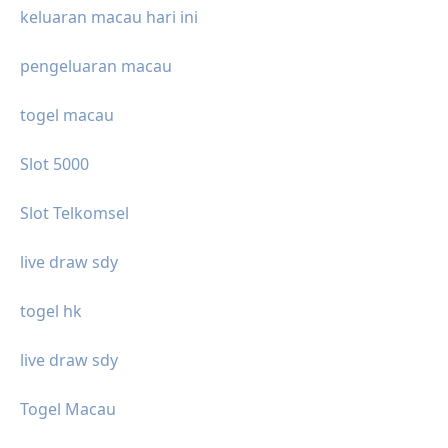
keluaran macau hari ini
pengeluaran macau
togel macau
Slot 5000
Slot Telkomsel
live draw sdy
togel hk
live draw sdy
Togel Macau