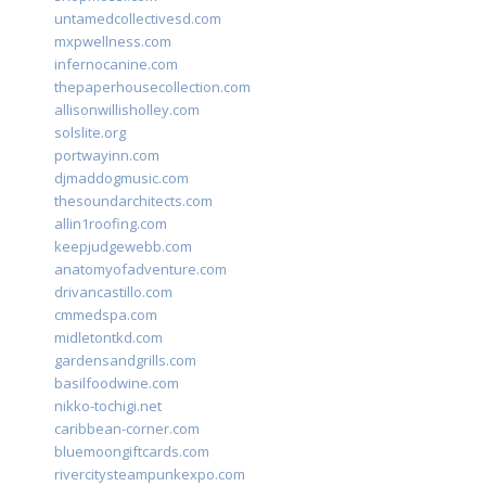
untamedcollectivesd.com
mxpwellness.com
infernocanine.com
thepaperhousecollection.com
allisonwillisholley.com
solslite.org
portwayinn.com
djmaddogmusic.com
thesoundarchitects.com
allin1roofing.com
keepjudgewebb.com
anatomyofadventure.com
drivancastillo.com
cmmedspa.com
midletontkd.com
gardensandgrills.com
basilfoodwine.com
nikko-tochigi.net
caribbean-corner.com
bluemoongiftcards.com
rivercitysteampunkexpo.com