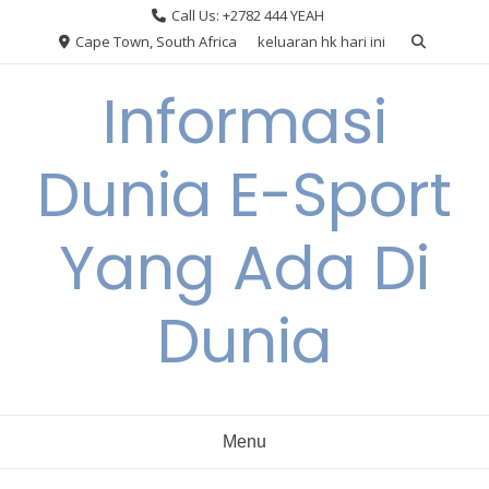
Skip
Call Us: +2782 444 YEAH
to
Cape Town, South Africa
keluaran hk hari ini
content
Informasi
Dunia E-Sport
Yang Ada Di
Dunia
Menu