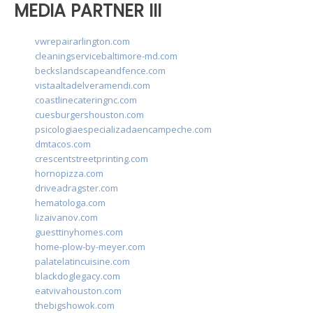
MEDIA PARTNER III
vwrepairarlington.com
cleaningservicebaltimore-md.com
beckslandscapeandfence.com
vistaaltadelveramendi.com
coastlinecateringnc.com
cuesburgershouston.com
psicologiaespecializadaencampeche.com
dmtacos.com
crescentstreetprinting.com
hornopizza.com
driveadragster.com
hematologa.com
lizaivanov.com
guesttinyhomes.com
home-plow-by-meyer.com
palatelatincuisine.com
blackdoglegacy.com
eatvivahouston.com
thebigshowok.com