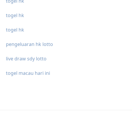
togel hk
togel hk
togel hk
pengeluaran hk lotto
live draw sdy lotto
togel macau hari ini