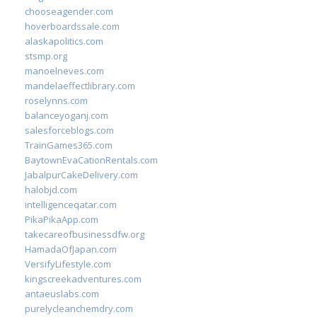
chooseagender.com
hoverboardssale.com
alaskapolitics.com
stsmp.org
manoelneves.com
mandelaeffectlibrary.com
roselynns.com
balanceyoganj.com
salesforceblogs.com
TrainGames365.com
BaytownEvaCationRentals.com
JabalpurCakeDelivery.com
halobjd.com
intelligenceqatar.com
PikaPikaApp.com
takecareofbusinessdfw.org
HamadaOfJapan.com
VersifyLifestyle.com
kingscreekadventures.com
antaeuslabs.com
purelycleanchemdry.com