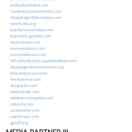
mickeybarmama.com
roadwayconstructioninc.com
shopdragonflyboutique.com
sportszilla.org
batchprovisionsbar.com
brasserie-gobette.com
musicrearte.com
morseysfarms.com
riverviewtennis.com
official-kelly-toys-squishmallows.com
displaygardenonsuncrest.org
bbq-empire-usa.com
feedstoreva.com
drogopets.com
ediblechalk.com
tabletennisnearme.com
oaksofa.com
soultacohtx.com
capishcaps.com
gpsyfl.org