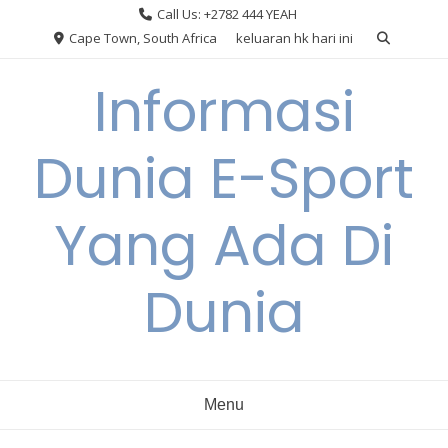
Skip
Call Us: +2782 444 YEAH
to
Cape Town, South Africa
keluaran hk hari ini
content
Informasi
Dunia E-Sport
Yang Ada Di
Dunia
Menu