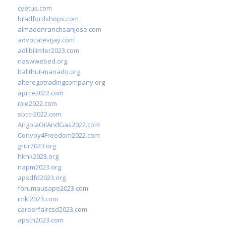
cyetus.com
bradfordshops.com
almadenranchsanjose.com
advocatevijay.com
adlibilimler2023.com
naswwebed.org
balithut-manado.org
alteregotradingcompany.org
aprce2022.com
ibie2022.com
sbcc-2022.com
AngolaOilAndGas2022.com
Convoy4Freedom2022.com
grur2023.org
hkhk2023.org
napm2023.org
apsdfd2023.org
forumausape2023.com
imkl2023.com
careerfaircsd2023.com
apsth2023.com