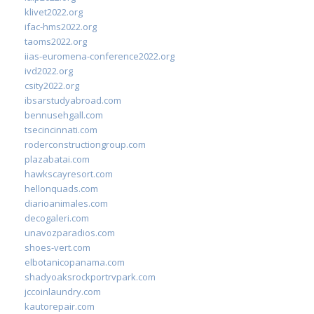
klivet2022.org
ifac-hms2022.org
taoms2022.org
iias-euromena-conference2022.org
ivd2022.org
csity2022.org
ibsarstudyabroad.com
bennusehgall.com
tsecincinnati.com
roderconstructiongroup.com
plazabatai.com
hawkscayresort.com
hellonquads.com
diarioanimales.com
decogaleri.com
unavozparadios.com
shoes-vert.com
elbotanicopanama.com
shadyoaksrockportrvpark.com
jccoinlaundry.com
kautorepair.com