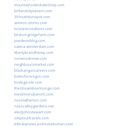
mountainsideskateshop.com
kirtlandcitytavern.com
301nutritionspot.com
ammos-stores.com
loceanecreations.com
birdsongridgefarm.com
joiedevivblog.com
valera-amsterdam.com
libertybrandhemp.com
norwoodinnwi.com
neighboursmarket.com
blackanguscareers.com
bolesfororegon.com
bodega-ole.com
thestreamlinerlounge.com
mestrinorubanofc.com
novelatherton.com
nassvalleygardens.net
electjohnstewart.com
omptourtravels.com
tribratanews-polreskebumen.com