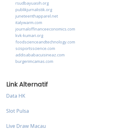
rsudbayuasih.org
publikjurnalistik.org
juneteenthapparel.net
italywarm.com
journaloffinanceeconomics.com
kvk-kumari.org
foodscienceandtechnology.com
scisportsscience.com
addisababacuisineaz.com
burgerimcamas.com
Link Alternatif
Data HK
Slot Pulsa
Live Draw Macau