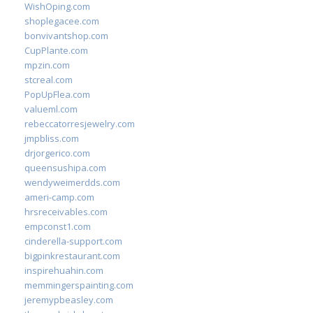
WishOping.com
shoplegacee.com
bonvivantshop.com
CupPlante.com
mpzin.com
stcreal.com
PopUpFlea.com
valueml.com
rebeccatorresjewelry.com
jmpbliss.com
drjorgerico.com
queensushipa.com
wendyweimerdds.com
ameri-camp.com
hrsreceivables.com
empconst1.com
cinderella-support.com
bigpinkrestaurant.com
inspirehuahin.com
memmingerspainting.com
jeremypbeasley.com