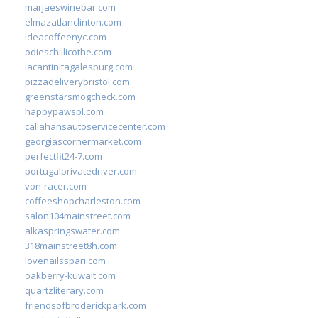
marjaeswinebar.com
elmazatlanclinton.com
ideacoffeenyc.com
odieschillicothe.com
lacantinitagalesburg.com
pizzadeliverybristol.com
greenstarsmogcheck.com
happypawspl.com
callahansautoservicecenter.com
georgiascornermarket.com
perfectfit24-7.com
portugalprivatedriver.com
von-racer.com
coffeeshopcharleston.com
salon104mainstreet.com
alkaspringswater.com
318mainstreet8h.com
lovenailsspari.com
oakberry-kuwait.com
quartzliterary.com
friendsofbroderickpark.com