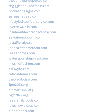
thesandwichdepotcos.com
drgiggleshouseofpain.com
hotflashdesigns.com
garagenadeau.com
lifestylechauffeurservice.com
EverNewNails.com
insideoutdecoratingcentre.com
salvatoresinpoint.com
jovialfloralco.com
johnlscotthometeam.com
u-seehomes.com
watersportslagonissi.com
mischieffashion.com
eduwyre.com
retro-interiors.com
theblvd-boise.com
fpet2023.org
e-smart2022.org
ngrc2022.org
leesfamilyfoods.com
lewis-lewis-cpas.com
eleontennis.com