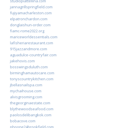
studiopiattellina.com
jannagrillspringfield.com
fujiyamacharleston.com
elpatronchardon.com
donglaishun-order.com
fiamc-rome2022.org
mariceworldessentials.com
lafisheriarestaurant.com
915jazzandmore.com
aguadulce-countryfair.com
jakehovis.com
bosswingsduluth.com
birminghamautocare.com
tonyscountrykitchen.com
jbellasnailspa.com
mychaihouse.com
alvisgrooming.com
thegeorginaestate.com
blythewoodseafood.com
paolosdelibangkok.com
bobacove.com
phoone24brookfield.com