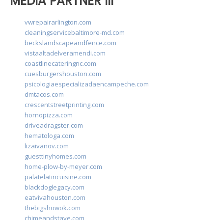
MEDIA PARTNER III
vwrepairarlington.com
cleaningservicebaltimore-md.com
beckslandscapeandfence.com
vistaaltadelveramendi.com
coastlinecateringnc.com
cuesburgershouston.com
psicologiaespecializadaencampeche.com
dmtacos.com
crescentstreetprinting.com
hornopizza.com
driveadragster.com
hematologa.com
lizaivanov.com
guesttinyhomes.com
home-plow-by-meyer.com
palatelatincuisine.com
blackdoglegacy.com
eatvivahouston.com
thebigshowok.com
chimeandstave.com