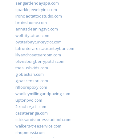
zengardendayspa.com
sparklejewelryinc.com
ironcladtattoostudio.com
bruinshome.com
annascleaningsvc.com
wolfcitytattoo.com
oysterbayturkeytrot.com
lafronterarestauranteybar.com
lilyandrosetearoom.com
olivesburgberrypatch.com
theslushkids.com
giobastian.com
glpascensori.com
rifloorepoxy.com
woolleymillingandpaving.com
uptonpvd.com
2troublegrill.com
casateranga.com
sticksandstonesstudiooh.com
walkers-treeservice.com
shopmossi.com