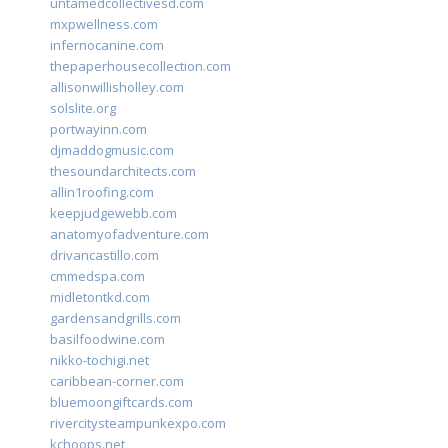
untamedcollectivesd.com
mxpwellness.com
infernocanine.com
thepaperhousecollection.com
allisonwillisholley.com
solslite.org
portwayinn.com
djmaddogmusic.com
thesoundarchitects.com
allin1roofing.com
keepjudgewebb.com
anatomyofadventure.com
drivancastillo.com
cmmedspa.com
midletontkd.com
gardensandgrills.com
basilfoodwine.com
nikko-tochigi.net
caribbean-corner.com
bluemoongiftcards.com
rivercitysteampunkexpo.com
kchoops.net