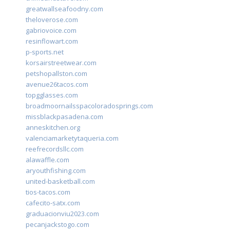
greatwallseafoodny.com
theloverose.com
gabriovoice.com
resinflowart.com
p-sports.net
korsairstreetwear.com
petshopallston.com
avenue26tacos.com
topgglasses.com
broadmoornailsspacoloradosprings.com
missblackpasadena.com
anneskitchen.org
valenciamarketytaqueria.com
reefrecordsllc.com
alawaffle.com
aryouthfishing.com
united-basketball.com
tios-tacos.com
cafecito-satx.com
graduacionviu2023.com
pecanjackstogo.com