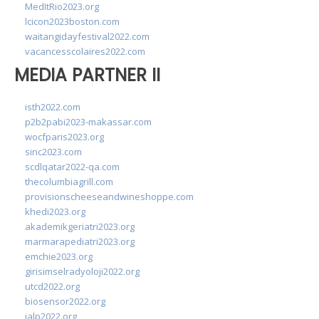
MedItRio2023.org
lcicon2023boston.com
waitangidayfestival2022.com
vacancesscolaires2022.com
MEDIA PARTNER II
isth2022.com
p2b2pabi2023-makassar.com
wocfparis2023.org
sinc2023.com
scdlqatar2022-qa.com
thecolumbiagrill.com
provisionscheeseandwineshoppe.com
khedi2023.org
akademikgeriatri2023.org
marmarapediatri2023.org
emchie2023.org
girisimselradyoloji2022.org
utcd2022.org
biosensor2022.org
ialp2022.org