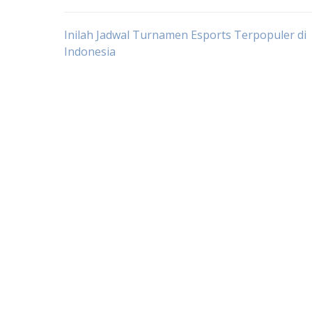
Post
Inilah Jadwal Turnamen Esports Terpopuler di
Indonesia
navigation