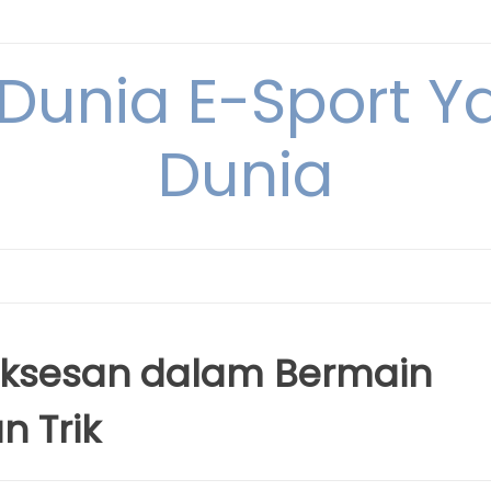
 Dunia E-Sport Y
Dunia
uksesan dalam Bermain
n Trik