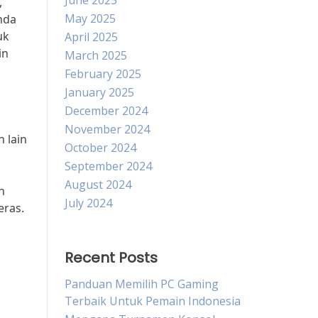
June 2025
,
May 2025
nda
uk
April 2025
in
March 2025
February 2025
January 2025
December 2024
November 2024
 lain
October 2024
September 2024
August 2024
h
July 2024
eras.
Recent Posts
Panduan Memilih PC Gaming
Terbaik Untuk Pemain Indonesia