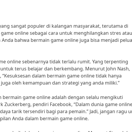
yang sangat populer di kalangan masyarakat, terutama di
 game online sebagai cara untuk menghilangkan stres ata
 Anda bahwa bermain game online juga bisa menjadi pelu
 online sebenarnya tidak terlalu rumit. Yang terpenting
 untuk terus belajar dan berkembang. Menurut John Nash,
rd, “Kesuksesan dalam bermain game online tidak hanya
 juga oleh kemampuan dan strategi yang anda miliki.”
m bermain game online adalah dengan selalu mengikuti
 Zuckerberg, pendiri Facebook, “Dalam dunia game online,
daya tarik tersendiri bagi para pemain.” Jadi, jangan ragu 
ilan Anda dalam bermain game online.