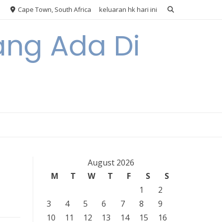
Cape Town, South Africa
keluaran hk hari ini
ang Ada Di
August 2026
M
T
W
T
F
S
S
1
2
3
4
5
6
7
8
9
10
11
12
13
14
15
16