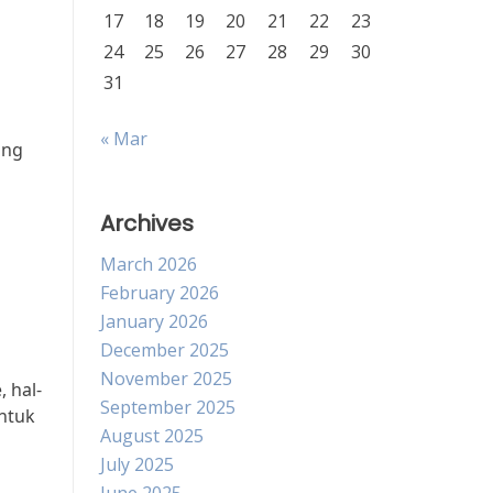
17
18
19
20
21
22
23
24
25
26
27
28
29
30
31
u
« Mar
ang
Archives
March 2026
February 2026
January 2026
December 2025
November 2025
 hal-
September 2025
untuk
August 2025
July 2025