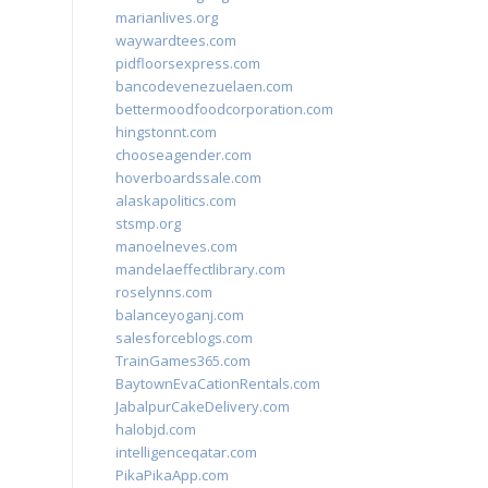
marianlives.org
waywardtees.com
pidfloorsexpress.com
bancodevenezuelaen.com
bettermoodfoodcorporation.com
hingstonnt.com
chooseagender.com
hoverboardssale.com
alaskapolitics.com
stsmp.org
manoelneves.com
mandelaeffectlibrary.com
roselynns.com
balanceyoganj.com
salesforceblogs.com
TrainGames365.com
BaytownEvaCationRentals.com
JabalpurCakeDelivery.com
halobjd.com
intelligenceqatar.com
PikaPikaApp.com