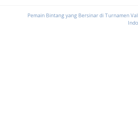
Pemain Bintang yang Bersinar di Turnamen Va
Indo