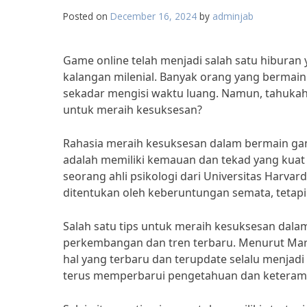
Posted on
December 16, 2024
by
adminjab
Game online telah menjadi salah satu hiburan 
kalangan milenial. Banyak orang yang bermain
sekadar mengisi waktu luang. Namun, tahukah
untuk meraih kesuksesan?
Rahasia meraih kesuksesan dalam bermain game
adalah memiliki kemauan dan tekad yang kuat
seorang ahli psikologi dari Universitas Harva
ditentukan oleh keberuntungan semata, tetapi
Salah satu tips untuk meraih kesuksesan dala
perkembangan dan tren terbaru. Menurut Mark
hal yang terbaru dan terupdate selalu menjadi 
terus memperbarui pengetahuan dan keteramp