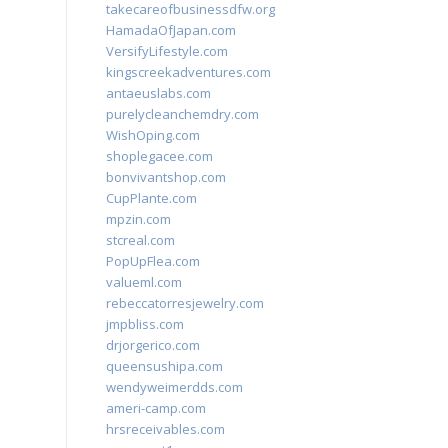
takecareofbusinessdfw.org
HamadaOfJapan.com
VersifyLifestyle.com
kingscreekadventures.com
antaeuslabs.com
purelycleanchemdry.com
WishOping.com
shoplegacee.com
bonvivantshop.com
CupPlante.com
mpzin.com
stcreal.com
PopUpFlea.com
valueml.com
rebeccatorresjewelry.com
jmpbliss.com
drjorgerico.com
queensushipa.com
wendyweimerdds.com
ameri-camp.com
hrsreceivables.com