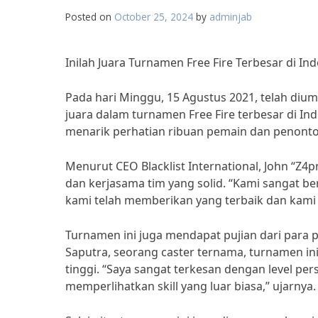
Posted on
October 25, 2024
by
adminjab
Inilah Juara Turnamen Free Fire Terbesar di In
Pada hari Minggu, 15 Agustus 2021, telah dium
juara dalam turnamen Free Fire terbesar di In
menarik perhatian ribuan pemain dan penonton
Menurut CEO Blacklist International, John “Z4
dan kerjasama tim yang solid. “Kami sangat b
kami telah memberikan yang terbaik dan kami b
Turnamen ini juga mendapat pujian dari para 
Saputra, seorang caster ternama, turnamen ini
tinggi. “Saya sangat terkesan dengan level p
memperlihatkan skill yang luar biasa,” ujarnya.