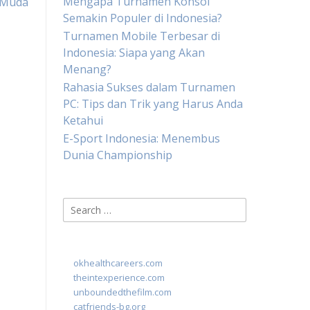
Mengapa Turnamen Konsol
 Muda
Semakin Populer di Indonesia?
Turnamen Mobile Terbesar di
Indonesia: Siapa yang Akan
Menang?
Rahasia Sukses dalam Turnamen
PC: Tips dan Trik yang Harus Anda
Ketahui
E-Sport Indonesia: Menembus
Dunia Championship
Search
for:
okhealthcareers.com
theintexperience.com
unboundedthefilm.com
catfriends-bg.org