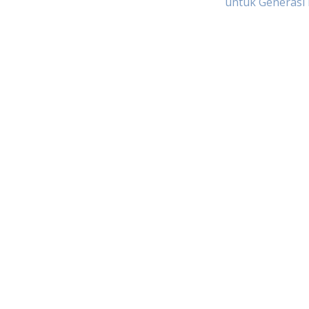
untuk Generasi