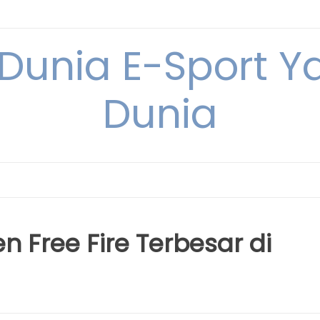
 Dunia E-Sport Y
Dunia
n Free Fire Terbesar di