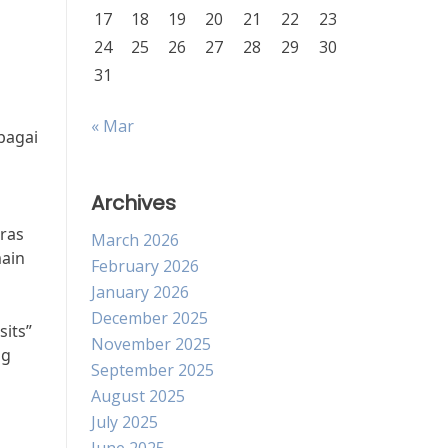
17
18
19
20
21
22
23
24
25
26
27
28
29
30
31
« Mar
bagai
Archives
eras
March 2026
main
February 2026
January 2026
December 2025
its”
November 2025
ng
September 2025
August 2025
July 2025