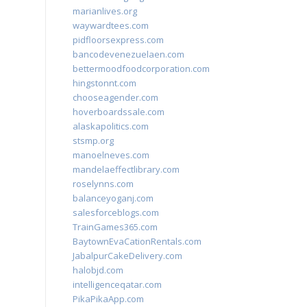
marianlives.org
waywardtees.com
pidfloorsexpress.com
bancodevenezuelaen.com
bettermoodfoodcorporation.com
hingstonnt.com
chooseagender.com
hoverboardssale.com
alaskapolitics.com
stsmp.org
manoelneves.com
mandelaeffectlibrary.com
roselynns.com
balanceyoganj.com
salesforceblogs.com
TrainGames365.com
BaytownEvaCationRentals.com
JabalpurCakeDelivery.com
halobjd.com
intelligenceqatar.com
PikaPikaApp.com