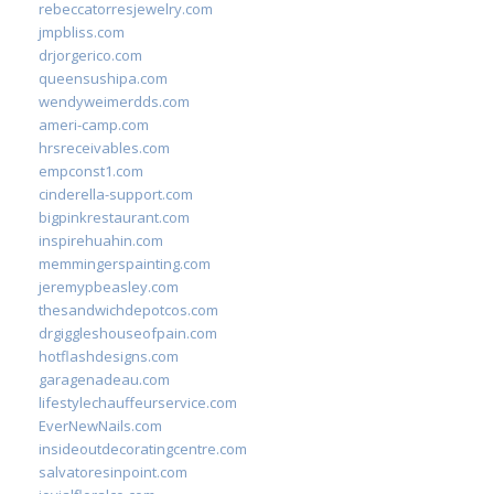
rebeccatorresjewelry.com
jmpbliss.com
drjorgerico.com
queensushipa.com
wendyweimerdds.com
ameri-camp.com
hrsreceivables.com
empconst1.com
cinderella-support.com
bigpinkrestaurant.com
inspirehuahin.com
memmingerspainting.com
jeremypbeasley.com
thesandwichdepotcos.com
drgiggleshouseofpain.com
hotflashdesigns.com
garagenadeau.com
lifestylechauffeurservice.com
EverNewNails.com
insideoutdecoratingcentre.com
salvatoresinpoint.com