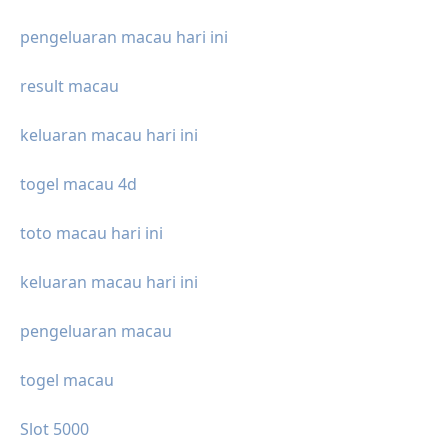
pengeluaran macau hari ini
result macau
keluaran macau hari ini
togel macau 4d
toto macau hari ini
keluaran macau hari ini
pengeluaran macau
togel macau
Slot 5000