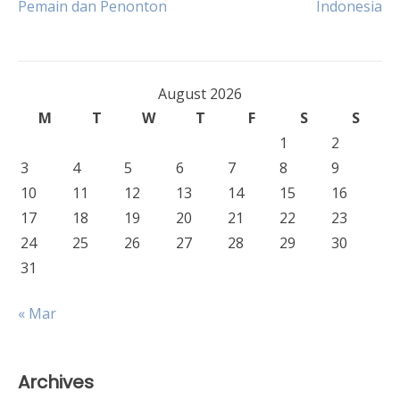
Pemain dan Penonton
Indonesia
navigation
August 2026
M
T
W
T
F
S
S
1
2
3
4
5
6
7
8
9
10
11
12
13
14
15
16
17
18
19
20
21
22
23
24
25
26
27
28
29
30
31
« Mar
Archives