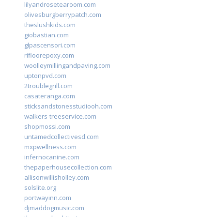
lilyandrosetearoom.com
olivesburgberrypatch.com
theslushkids.com
giobastian.com
glpascensori.com
rifloorepoxy.com
woolleymillingandpaving.com
uptonpvd.com
2troublegrill.com
casateranga.com
sticksandstonesstudiooh.com
walkers-treeservice.com
shopmossi.com
untamedcollectivesd.com
mxpwellness.com
infernocanine.com
thepaperhousecollection.com
allisonwillisholley.com
solslite.org
portwayinn.com
djmaddogmusic.com