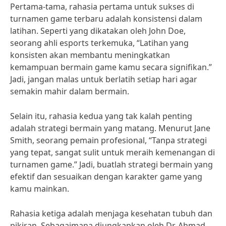
Pertama-tama, rahasia pertama untuk sukses di
turnamen game terbaru adalah konsistensi dalam
latihan. Seperti yang dikatakan oleh John Doe,
seorang ahli esports terkemuka, “Latihan yang
konsisten akan membantu meningkatkan
kemampuan bermain game kamu secara signifikan.”
Jadi, jangan malas untuk berlatih setiap hari agar
semakin mahir dalam bermain.
Selain itu, rahasia kedua yang tak kalah penting
adalah strategi bermain yang matang. Menurut Jane
Smith, seorang pemain profesional, “Tanpa strategi
yang tepat, sangat sulit untuk meraih kemenangan di
turnamen game.” Jadi, buatlah strategi bermain yang
efektif dan sesuaikan dengan karakter game yang
kamu mainkan.
Rahasia ketiga adalah menjaga kesehatan tubuh dan
pikiran. Sebagaimana diungkapkan oleh Dr. Ahmad,