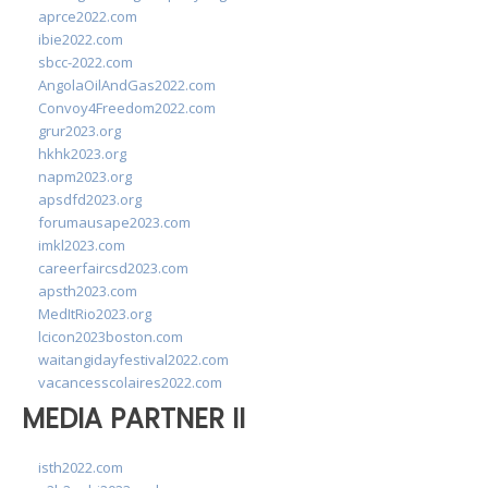
aprce2022.com
ibie2022.com
sbcc-2022.com
AngolaOilAndGas2022.com
Convoy4Freedom2022.com
grur2023.org
hkhk2023.org
napm2023.org
apsdfd2023.org
forumausape2023.com
imkl2023.com
careerfaircsd2023.com
apsth2023.com
MedItRio2023.org
lcicon2023boston.com
waitangidayfestival2022.com
vacancesscolaires2022.com
MEDIA PARTNER II
isth2022.com