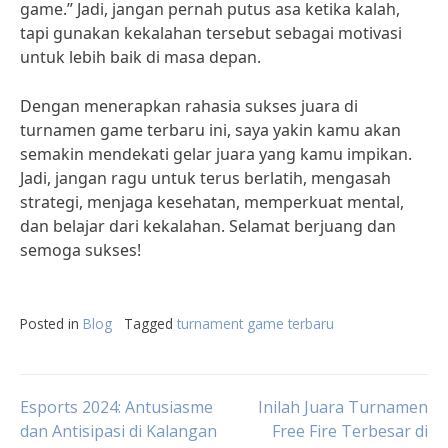
game.” Jadi, jangan pernah putus asa ketika kalah,
tapi gunakan kekalahan tersebut sebagai motivasi
untuk lebih baik di masa depan.
Dengan menerapkan rahasia sukses juara di
turnamen game terbaru ini, saya yakin kamu akan
semakin mendekati gelar juara yang kamu impikan.
Jadi, jangan ragu untuk terus berlatih, mengasah
strategi, menjaga kesehatan, memperkuat mental,
dan belajar dari kekalahan. Selamat berjuang dan
semoga sukses!
Posted in
Blog
Tagged
turnament game terbaru
Post
Esports 2024: Antusiasme
Inilah Juara Turnamen
dan Antisipasi di Kalangan
Free Fire Terbesar di