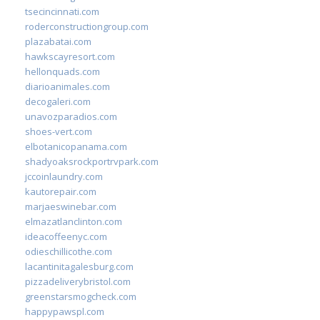
tsecincinnati.com
roderconstructiongroup.com
plazabatai.com
hawkscayresort.com
hellonquads.com
diarioanimales.com
decogaleri.com
unavozparadios.com
shoes-vert.com
elbotanicopanama.com
shadyoaksrockportrvpark.com
jccoinlaundry.com
kautorepair.com
marjaeswinebar.com
elmazatlanclinton.com
ideacoffeenyc.com
odieschillicothe.com
lacantinitagalesburg.com
pizzadeliverybristol.com
greenstarsmogcheck.com
happypawspl.com