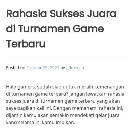
Rahasia Sukses Juara
di Turnamen Game
Terbaru
Posted on
October 25, 2024
by
adminjab
Halo gamers, sudah siap untuk meraih kemenangan
di turnamen game terbaru? Jangan lewatkan rahasia
sukses juara di turnamen game terbaru yang akan
saya bagikan kali ini. Dengan memahami rahasia ini,
dijamin kamu akan semakin mendekati gelar juara
yang selama ini kamu impikan.