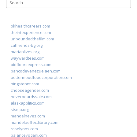
Search
for:
okhealthcareers.com
theintexperience.com
unboundedthefilm.com
catfriends-bg.org
marianlives.org
waywardtees.com
pidfloorsexpress.com
bancodevenezuelaen.com
bettermoodfoodcorporation.com
hingstonnt.com
chooseagender.com
hoverboardssale.com
alaskapolitics.com
stsmp.org
manoelneves.com
mandelaeffectlibrary.com
roselynns.com
balanceyoganj.com