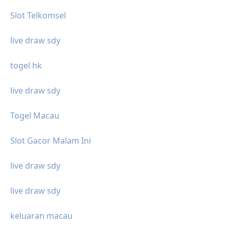
Slot Telkomsel
live draw sdy
togel hk
live draw sdy
Togel Macau
Slot Gacor Malam Ini
live draw sdy
live draw sdy
keluaran macau