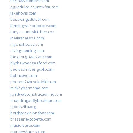
915jazzandmore.com
aguadulce-countryfair.com
jakehovis.com
bosswingsduluth.com
birminghamautocare.com
tonyscountrykitchen.com
jbellasnailspa.com
mychaihouse.com
alvisgrooming.com
thegeorginaestate.com
blythewoodseafood.com
paolosdelibangkok.com
bobacove.com
phoone24brookfield.com
mickeybarmama.com
roadwayconstructioninc.com
shopdragonflyboutique.com
sportszilla.org
batchprovisionsbar.com
brasserie-gobette.com
musicrearte.com
morseysfarms.com