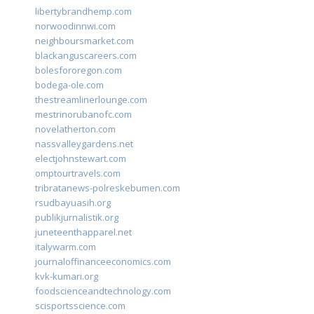
libertybrandhemp.com
norwoodinnwi.com
neighboursmarket.com
blackanguscareers.com
bolesfororegon.com
bodega-ole.com
thestreamlinerlounge.com
mestrinorubanofc.com
novelatherton.com
nassvalleygardens.net
electjohnstewart.com
omptourtravels.com
tribratanews-polreskebumen.com
rsudbayuasih.org
publikjurnalistik.org
juneteenthapparel.net
italywarm.com
journaloffinanceeconomics.com
kvk-kumari.org
foodscienceandtechnology.com
scisportsscience.com