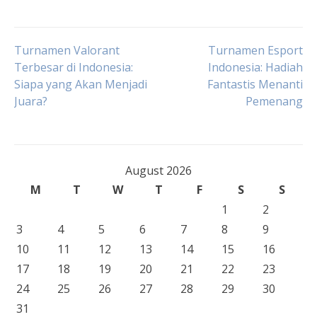
Post
Turnamen Valorant
Turnamen Esport
Terbesar di Indonesia:
Indonesia: Hadiah
Siapa yang Akan Menjadi
Fantastis Menanti
navigation
Juara?
Pemenang
August 2026
M
T
W
T
F
S
S
1
2
3
4
5
6
7
8
9
10
11
12
13
14
15
16
17
18
19
20
21
22
23
24
25
26
27
28
29
30
31