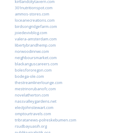
kirtlandcitytavern.com
301nutritionspot.com
ammos-stores.com
loceanecreations.com
birdsongridgefarm.com
joiedevivblog.com
valera-amsterdam.com
libertybrandhemp.com
norwoodinnwi.com
neighboursmarket.com
blackanguscareers.com
bolesfororegon.com
bodega-ole.com
thestreamlinerlounge.com
mestrinorubanofc.com
novelatherton.com
nassvalleygardens.net
electjohnstewart.com
omptourtravels.com
tribratanews-polreskebumen.com
rsudbayuasih.org
publikjurnalistik.org