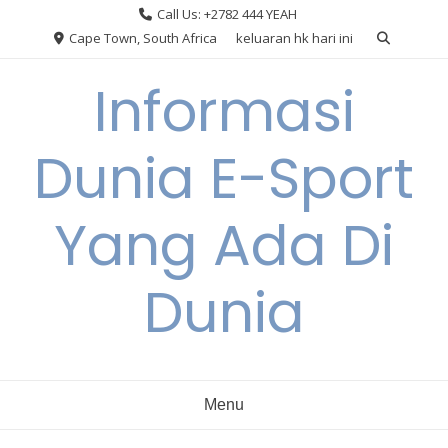
Skip
Call Us: +2782 444 YEAH
to
Cape Town, South Africa
keluaran hk hari ini
content
Informasi
Dunia E-Sport
Yang Ada Di
Dunia
Menu