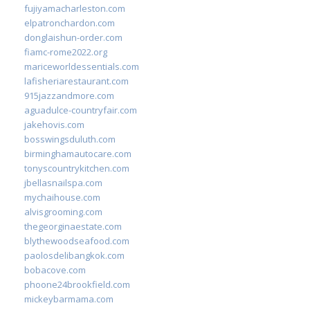
fujiyamacharleston.com
elpatronchardon.com
donglaishun-order.com
fiamc-rome2022.org
mariceworldessentials.com
lafisheriarestaurant.com
915jazzandmore.com
aguadulce-countryfair.com
jakehovis.com
bosswingsduluth.com
birminghamautocare.com
tonyscountrykitchen.com
jbellasnailspa.com
mychaihouse.com
alvisgrooming.com
thegeorginaestate.com
blythewoodseafood.com
paolosdelibangkok.com
bobacove.com
phoone24brookfield.com
mickeybarmama.com