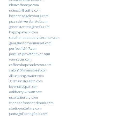
ideacoffeenyc.com
odieschillicothe.com
lacantinitagalesburg.com
pizzadeliverybristol.com
greenstarsmogcheck.com
happypawspl.com
callahansautoservicecenter.com
georgiascornermarket.com
perfectfit24-7.com
portugalprivatedriver.com
von-racer.com
coffeeshopcharleston.com
salon104mainstreet.com
alkaspringswater.com
318mainstreet8h.com
lovenailsspari.com
oakberry-kuwait.com
quartzliterary.com
friendsofbroderickpark.com
studiopiattellina.com
jannagrillspringfield.com