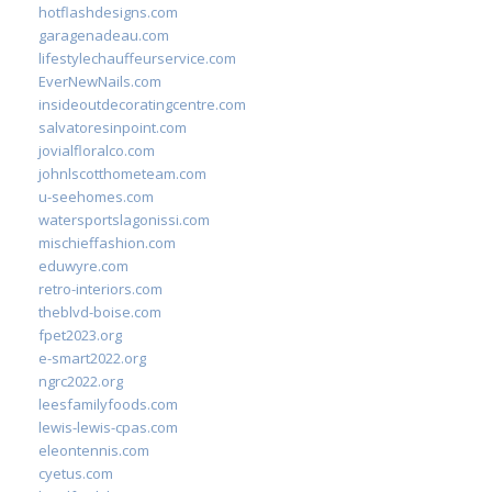
hotflashdesigns.com
garagenadeau.com
lifestylechauffeurservice.com
EverNewNails.com
insideoutdecoratingcentre.com
salvatoresinpoint.com
jovialfloralco.com
johnlscotthometeam.com
u-seehomes.com
watersportslagonissi.com
mischieffashion.com
eduwyre.com
retro-interiors.com
theblvd-boise.com
fpet2023.org
e-smart2022.org
ngrc2022.org
leesfamilyfoods.com
lewis-lewis-cpas.com
eleontennis.com
cyetus.com