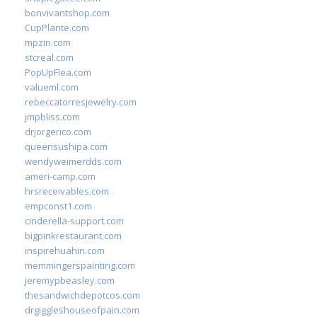
bonvivantshop.com
CupPlante.com
mpzin.com
stcreal.com
PopUpFlea.com
valueml.com
rebeccatorresjewelry.com
jmpbliss.com
drjorgerico.com
queensushipa.com
wendyweimerdds.com
ameri-camp.com
hrsreceivables.com
empconst1.com
cinderella-support.com
bigpinkrestaurant.com
inspirehuahin.com
memmingerspainting.com
jeremypbeasley.com
thesandwichdepotcos.com
drgiggleshouseofpain.com