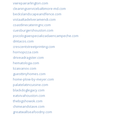
vwrepairarlington.com
cleaningservicebaltimore-md.com
beckslandscapeandfence.com
vistaaltadelveramendi.com
coastlinecateringnc.com
cuesburgershouston.com
psicologiaespecializadaencampeche.com
dmtacos.com
crescentstreetprinting.com
hornopizza.com
driveadragster.com
hematologa.com
lizaivanov.com
guesttinyhomes.com
home-plow-by-meyer.com
palatelatincuisine.com
blackdoglegacy.com
eatvivahouston.com
thebigshowok.com
chimeandstave.com
greatwallseafoodny.com