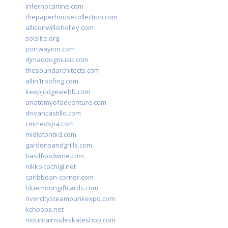
infernocanine.com
thepaperhousecollection.com
allisonwillisholley.com
solslite.org
portwayinn.com
djmaddogmusic.com
thesoundarchitects.com
allin1roofing.com
keepjudgewebb.com
anatomyofadventure.com
drivancastillo.com
cmmedspa.com
midletontkd.com
gardensandgrills.com
basilfoodwine.com
nikko-tochigi.net
caribbean-corner.com
bluemoongiftcards.com
rivercitysteampunkexpo.com
kchoops.net
mountainsideskateshop.com