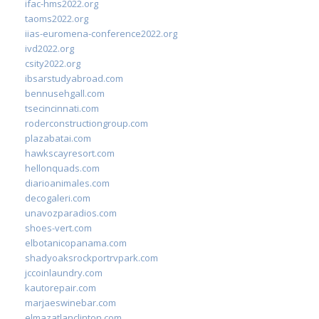
ifac-hms2022.org
taoms2022.org
iias-euromena-conference2022.org
ivd2022.org
csity2022.org
ibsarstudyabroad.com
bennusehgall.com
tsecincinnati.com
roderconstructiongroup.com
plazabatai.com
hawkscayresort.com
hellonquads.com
diarioanimales.com
decogaleri.com
unavozparadios.com
shoes-vert.com
elbotanicopanama.com
shadyoaksrockportrvpark.com
jccoinlaundry.com
kautorepair.com
marjaeswinebar.com
elmazatlanclinton.com