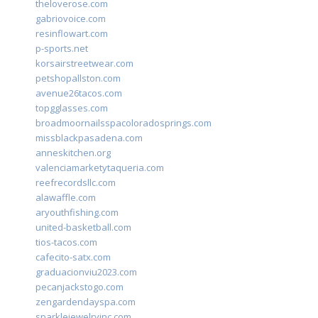
theloverose.com
gabriovoice.com
resinflowart.com
p-sports.net
korsairstreetwear.com
petshopallston.com
avenue26tacos.com
topgglasses.com
broadmoornailsspacoloradosprings.com
missblackpasadena.com
anneskitchen.org
valenciamarketytaqueria.com
reefrecordsllc.com
alawaffle.com
aryouthfishing.com
united-basketball.com
tios-tacos.com
cafecito-satx.com
graduacionviu2023.com
pecanjackstogo.com
zengardendayspa.com
sparklejewelryinc.com