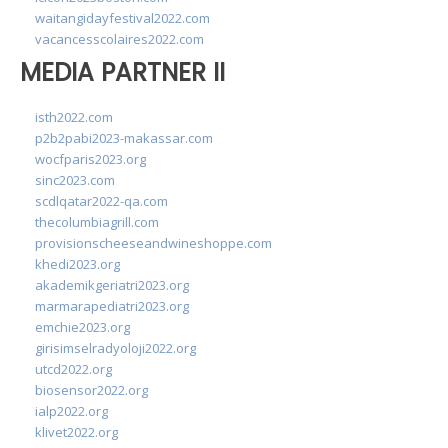
waitangidayfestival2022.com
vacancesscolaires2022.com
MEDIA PARTNER II
isth2022.com
p2b2pabi2023-makassar.com
wocfparis2023.org
sinc2023.com
scdlqatar2022-qa.com
thecolumbiagrill.com
provisionscheeseandwineshoppe.com
khedi2023.org
akademikgeriatri2023.org
marmarapediatri2023.org
emchie2023.org
girisimselradyoloji2022.org
utcd2022.org
biosensor2022.org
ialp2022.org
klivet2022.org