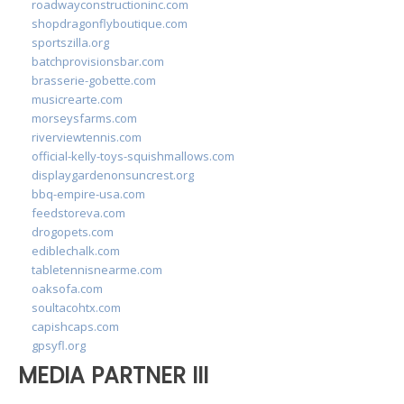
roadwayconstructioninc.com
shopdragonflyboutique.com
sportszilla.org
batchprovisionsbar.com
brasserie-gobette.com
musicrearte.com
morseysfarms.com
riverviewtennis.com
official-kelly-toys-squishmallows.com
displaygardenonsuncrest.org
bbq-empire-usa.com
feedstoreva.com
drogopets.com
ediblechalk.com
tabletennisnearme.com
oaksofa.com
soultacohtx.com
capishcaps.com
gpsyfl.org
MEDIA PARTNER III