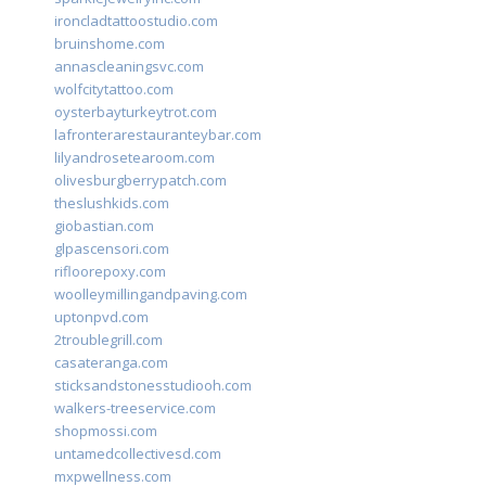
ironcladtattoostudio.com
bruinshome.com
annascleaningsvc.com
wolfcitytattoo.com
oysterbayturkeytrot.com
lafronterarestauranteybar.com
lilyandrosetearoom.com
olivesburgberrypatch.com
theslushkids.com
giobastian.com
glpascensori.com
rifloorepoxy.com
woolleymillingandpaving.com
uptonpvd.com
2troublegrill.com
casateranga.com
sticksandstonesstudiooh.com
walkers-treeservice.com
shopmossi.com
untamedcollectivesd.com
mxpwellness.com