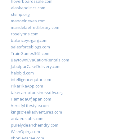
hoverboardssale.com
alaskapolitics.com
stsmp.org
manoelneves.com
mandelaeffectlibrary.com
roselynns.com
balanceyoganj.com
salesforceblogs.com
TrainGames365.com
BaytownEvaCationRentals.com
JabalpurCakeDelivery.com
halobjd.com
intelligenceqatar.com
PikaPikaApp.com
takecareofbusinessdfw.org
HamadaOfJapan.com
VersifyLifestyle.com
kingscreekadventures.com
antaeuslabs.com
purelycleanchemdry.com
WishOping.com
shoplegacee.com