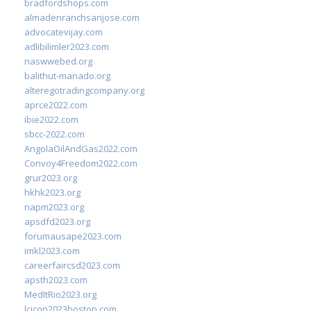
bradfordshops.com
almadenranchsanjose.com
advocatevijay.com
adlibilimler2023.com
naswwebed.org
balithut-manado.org
alteregotradingcompany.org
aprce2022.com
ibie2022.com
sbcc-2022.com
AngolaOilAndGas2022.com
Convoy4Freedom2022.com
grur2023.org
hkhk2023.org
napm2023.org
apsdfd2023.org
forumausape2023.com
imkl2023.com
careerfaircsd2023.com
apsth2023.com
MedItRio2023.org
lcicon2023boston.com