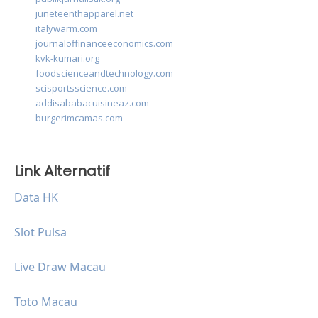
juneteenthapparel.net
italywarm.com
journaloffinanceeconomics.com
kvk-kumari.org
foodscienceandtechnology.com
scisportsscience.com
addisababacuisineaz.com
burgerimcamas.com
Link Alternatif
Data HK
Slot Pulsa
Live Draw Macau
Toto Macau