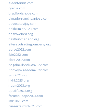
eleontennis.com
cyetus.com
bradfordshops.com
almadenranchsanjose.com
advocatevijay.com
adlibilimler2023.com
naswwebed.org
balithut-manado.org
alteregotradingcompany.org
aprce2022.com
ibie2022.com
sbcc-2022.com
AngolaOilAndGas2022.com
Convoy4Freedom2022.com
grur2023.org
hkhk2023.org
napm2023.org
apsdfd2023.org
forumausape2023.com
imkl2023.com
careerfaircsd2023.com