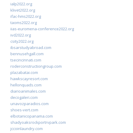
ialp2022.org
klivet2022.org
ifac-hms2022.org
taoms2022.org
iias-euromena-conference2022.org
ivd2022.org
csity2022.org
ibsarstudyabroad.com
bennusehgall.com
tsecincinnati.com
roderconstructiongroup.com
plazabatai.com
hawkscayresort.com
hellonquads.com
diarioanimales.com
decogaleri.com
unavozparadios.com
shoes-vert.com
elbotanicopanama.com
shadyoaksrockportrvpark.com
jccoinlaundry.com