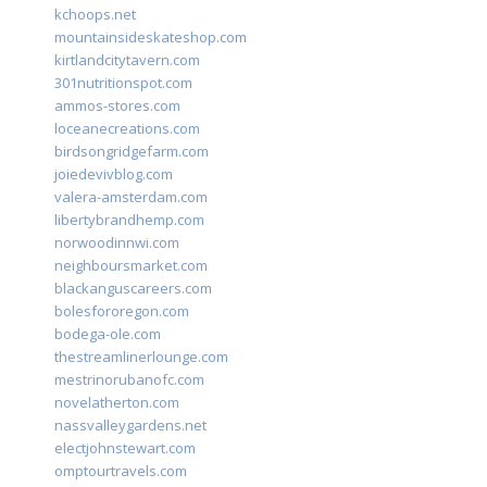
kchoops.net
mountainsideskateshop.com
kirtlandcitytavern.com
301nutritionspot.com
ammos-stores.com
loceanecreations.com
birdsongridgefarm.com
joiedevivblog.com
valera-amsterdam.com
libertybrandhemp.com
norwoodinnwi.com
neighboursmarket.com
blackanguscareers.com
bolesfororegon.com
bodega-ole.com
thestreamlinerlounge.com
mestrinorubanofc.com
novelatherton.com
nassvalleygardens.net
electjohnstewart.com
omptourtravels.com