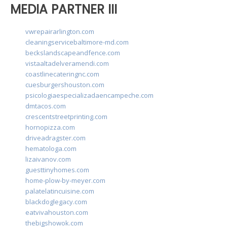
MEDIA PARTNER III
vwrepairarlington.com
cleaningservicebaltimore-md.com
beckslandscapeandfence.com
vistaaltadelveramendi.com
coastlinecateringnc.com
cuesburgershouston.com
psicologiaespecializadaencampeche.com
dmtacos.com
crescentstreetprinting.com
hornopizza.com
driveadragster.com
hematologa.com
lizaivanov.com
guesttinyhomes.com
home-plow-by-meyer.com
palatelatincuisine.com
blackdoglegacy.com
eatvivahouston.com
thebigshowok.com