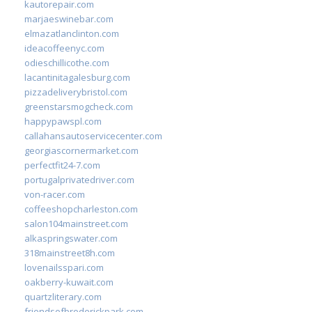
kautorepair.com
marjaeswinebar.com
elmazatlanclinton.com
ideacoffeenyc.com
odieschillicothe.com
lacantinitagalesburg.com
pizzadeliverybristol.com
greenstarsmogcheck.com
happypawspl.com
callahansautoservicecenter.com
georgiascornermarket.com
perfectfit24-7.com
portugalprivatedriver.com
von-racer.com
coffeeshopcharleston.com
salon104mainstreet.com
alkaspringswater.com
318mainstreet8h.com
lovenailsspari.com
oakberry-kuwait.com
quartzliterary.com
friendsofbroderickpark.com