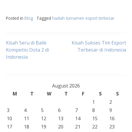
Posted in
Blog
Tagged
hadiah turnamen esport terbesar
Post
Kisah Seru di Balik
Kisah Sukses Tim Esport
Kompetisi Dota 2 di
Terbesar di Indonesia
Indonesia
navigation
August 2026
M
T
W
T
F
S
S
1
2
3
4
5
6
7
8
9
10
11
12
13
14
15
16
17
18
19
20
21
22
23