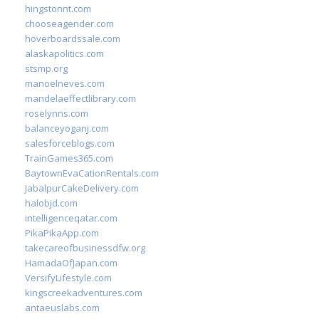
hingstonnt.com
chooseagender.com
hoverboardssale.com
alaskapolitics.com
stsmp.org
manoelneves.com
mandelaeffectlibrary.com
roselynns.com
balanceyoganj.com
salesforceblogs.com
TrainGames365.com
BaytownEvaCationRentals.com
JabalpurCakeDelivery.com
halobjd.com
intelligenceqatar.com
PikaPikaApp.com
takecareofbusinessdfw.org
HamadaOfJapan.com
VersifyLifestyle.com
kingscreekadventures.com
antaeuslabs.com