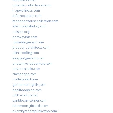
untamedcollectivesd.com
mxpwellness.com
infernocanine.com
thepaperhousecollection.com
allisonwillisholley.com
solslite.org
portwayinn.com
djmaddogmusic.com
thesoundarchitects.com
allin1roofing.com
keepjudgewebb.com
anatomyofadventure.com
drivancastillo.com
cmmedspa.com
midletontkd.com
gardensandgrills.com
basilfoodwine.com
nikko-tochigi.net
caribbean-corner.com
bluemoongiftcards.com
rivercitysteampunkexpo.com