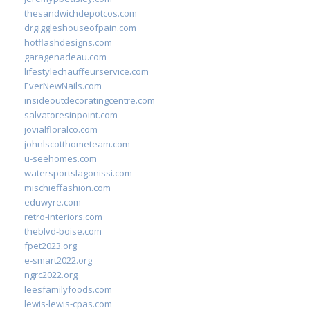
thesandwichdepotcos.com
drgiggleshouseofpain.com
hotflashdesigns.com
garagenadeau.com
lifestylechauffeurservice.com
EverNewNails.com
insideoutdecoratingcentre.com
salvatoresinpoint.com
jovialfloralco.com
johnlscotthometeam.com
u-seehomes.com
watersportslagonissi.com
mischieffashion.com
eduwyre.com
retro-interiors.com
theblvd-boise.com
fpet2023.org
e-smart2022.org
ngrc2022.org
leesfamilyfoods.com
lewis-lewis-cpas.com