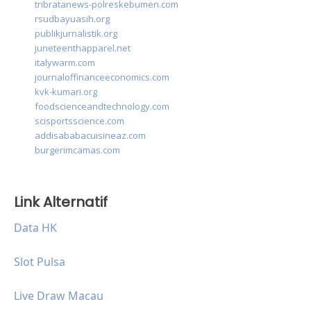
tribratanews-polreskebumen.com
rsudbayuasih.org
publikjurnalistik.org
juneteenthapparel.net
italywarm.com
journaloffinanceeconomics.com
kvk-kumari.org
foodscienceandtechnology.com
scisportsscience.com
addisababacuisineaz.com
burgerimcamas.com
Link Alternatif
Data HK
Slot Pulsa
Live Draw Macau