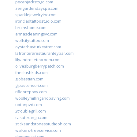
pecanjackstogo.com
zengardendayspa.com
sparklejewelryinc.com
ironcladtattoostudio.com
bruinshome.com
annascleaningsvc.com
wolfcitytattoo.com
oysterbayturkeytrot.com
lafronterarestauranteybar.com
lilyandrosetearoom.com
olivesburgberrypatch.com
theslushkids.com
giobastian.com
glpascensori.com
rifloorepoxy.com
woolleymillingandpaving.com
uptonpvd.com
2troublegrill.com
casateranga.com
sticksandstonesstudiooh.com
walkers-treeservice.com
shopmossi.com