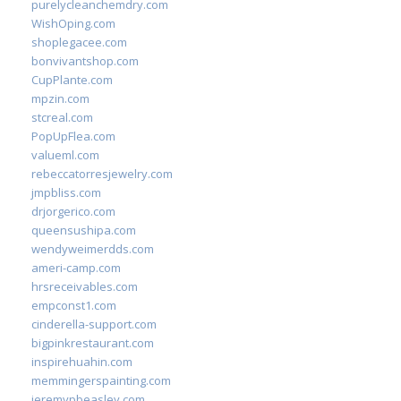
purelycleanchemdry.com
WishOping.com
shoplegacee.com
bonvivantshop.com
CupPlante.com
mpzin.com
stcreal.com
PopUpFlea.com
valueml.com
rebeccatorresjewelry.com
jmpbliss.com
drjorgerico.com
queensushipa.com
wendyweimerdds.com
ameri-camp.com
hrsreceivables.com
empconst1.com
cinderella-support.com
bigpinkrestaurant.com
inspirehuahin.com
memmingerspainting.com
jeremypbeasley.com