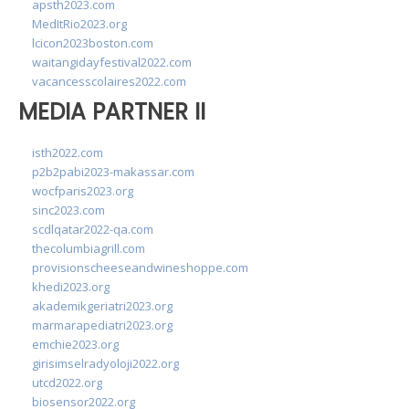
apsth2023.com
MedItRio2023.org
lcicon2023boston.com
waitangidayfestival2022.com
vacancesscolaires2022.com
MEDIA PARTNER II
isth2022.com
p2b2pabi2023-makassar.com
wocfparis2023.org
sinc2023.com
scdlqatar2022-qa.com
thecolumbiagrill.com
provisionscheeseandwineshoppe.com
khedi2023.org
akademikgeriatri2023.org
marmarapediatri2023.org
emchie2023.org
girisimselradyoloji2022.org
utcd2022.org
biosensor2022.org