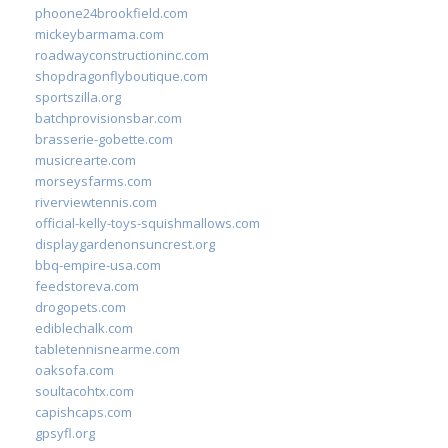
phoone24brookfield.com
mickeybarmama.com
roadwayconstructioninc.com
shopdragonflyboutique.com
sportszilla.org
batchprovisionsbar.com
brasserie-gobette.com
musicrearte.com
morseysfarms.com
riverviewtennis.com
official-kelly-toys-squishmallows.com
displaygardenonsuncrest.org
bbq-empire-usa.com
feedstoreva.com
drogopets.com
ediblechalk.com
tabletennisnearme.com
oaksofa.com
soultacohtx.com
capishcaps.com
gpsyfl.org