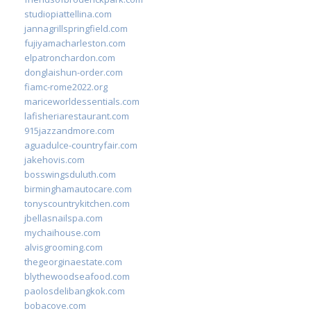
studiopiattellina.com
jannagrillspringfield.com
fujiyamacharleston.com
elpatronchardon.com
donglaishun-order.com
fiamc-rome2022.org
mariceworldessentials.com
lafisheriarestaurant.com
915jazzandmore.com
aguadulce-countryfair.com
jakehovis.com
bosswingsduluth.com
birminghamautocare.com
tonyscountrykitchen.com
jbellasnailspa.com
mychaihouse.com
alvisgrooming.com
thegeorginaestate.com
blythewoodseafood.com
paolosdelibangkok.com
bobacove.com