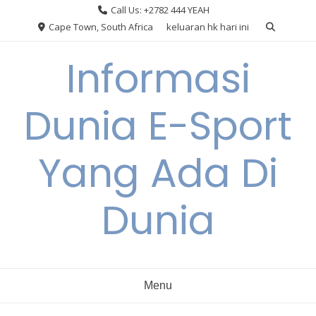
Skip
Call Us: +2782 444 YEAH
to
Cape Town, South Africa
keluaran hk hari ini
content
Informasi
Dunia E-Sport
Yang Ada Di
Dunia
Menu