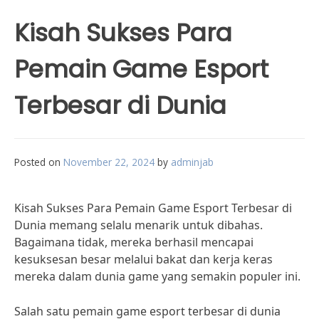
Kisah Sukses Para
Pemain Game Esport
Terbesar di Dunia
Posted on
November 22, 2024
by
adminjab
Kisah Sukses Para Pemain Game Esport Terbesar di
Dunia memang selalu menarik untuk dibahas.
Bagaimana tidak, mereka berhasil mencapai
kesuksesan besar melalui bakat dan kerja keras
mereka dalam dunia game yang semakin populer ini.
Salah satu pemain game esport terbesar di dunia