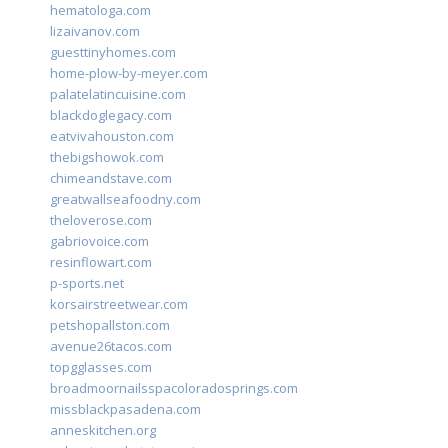
hematologa.com
lizaivanov.com
guesttinyhomes.com
home-plow-by-meyer.com
palatelatincuisine.com
blackdoglegacy.com
eatvivahouston.com
thebigshowok.com
chimeandstave.com
greatwallseafoodny.com
theloverose.com
gabriovoice.com
resinflowart.com
p-sports.net
korsairstreetwear.com
petshopallston.com
avenue26tacos.com
topgglasses.com
broadmoornailsspacoloradosprings.com
missblackpasadena.com
anneskitchen.org