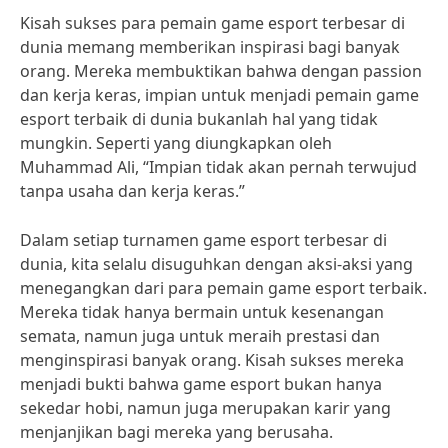
Kisah sukses para pemain game esport terbesar di
dunia memang memberikan inspirasi bagi banyak
orang. Mereka membuktikan bahwa dengan passion
dan kerja keras, impian untuk menjadi pemain game
esport terbaik di dunia bukanlah hal yang tidak
mungkin. Seperti yang diungkapkan oleh
Muhammad Ali, “Impian tidak akan pernah terwujud
tanpa usaha dan kerja keras.”
Dalam setiap turnamen game esport terbesar di
dunia, kita selalu disuguhkan dengan aksi-aksi yang
menegangkan dari para pemain game esport terbaik.
Mereka tidak hanya bermain untuk kesenangan
semata, namun juga untuk meraih prestasi dan
menginspirasi banyak orang. Kisah sukses mereka
menjadi bukti bahwa game esport bukan hanya
sekedar hobi, namun juga merupakan karir yang
menjanjikan bagi mereka yang berusaha.