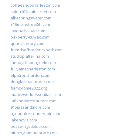
coffeeshopcharleston.com
salon104mainstreet.com
alkaspringswater.com
318mainstreet8h.com
lovenailsspari.com
oakberry-kuwait.com
quartzliterary.com
friendsofbroderickpark.com
studiopiattellina.com
jannagrillspringfield.com
fujiyamacharleston.com
elpatronchardon.com
donglaishun-order.com
fiamc-rome2022.org
mariceworldessentials.com
lafisheriarestaurant.com
915jazzandmore.com
aguadulce-countryfair.com
jakehovis.com
bosswingsduluth.com
birminghamautocare.com