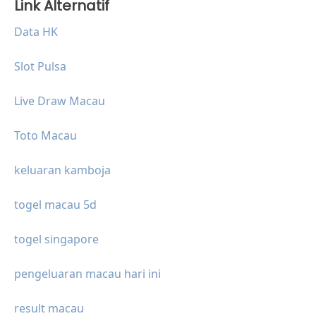
Link Alternatif
Data HK
Slot Pulsa
Live Draw Macau
Toto Macau
keluaran kamboja
togel macau 5d
togel singapore
pengeluaran macau hari ini
result macau