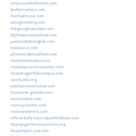
tonyscountrykitchen.com
jbellasnailspa.com
mychaihouse.com
alvisgrooming.com
thegeorginaestate.com
blythewoodseafood.com
paolosdelibangkok.com
bobacove.com
phoone24brookfield.com
mickeybarmama.com
roadwayconstructioninc.com
shopdragonflyboutique.com
sportszilla.org
batchprovisionsbar.com
brasserie-gobette.com
musicrearte.com
morseysfarms.com
riverviewtennis.com
official-kelly-toys-squishmallows.com
displaygardenonsuncrest.org
bbq-empire-usa.com