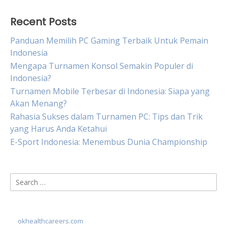
Recent Posts
Panduan Memilih PC Gaming Terbaik Untuk Pemain
Indonesia
Mengapa Turnamen Konsol Semakin Populer di
Indonesia?
Turnamen Mobile Terbesar di Indonesia: Siapa yang
Akan Menang?
Rahasia Sukses dalam Turnamen PC: Tips dan Trik
yang Harus Anda Ketahui
E-Sport Indonesia: Menembus Dunia Championship
Search
for:
okhealthcareers.com