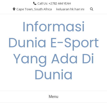
Skip
Call Us: +2782 444 YEAH
to
Cape Town, South Africa
keluaran hk hari ini
content
Informasi
Dunia E-Sport
Yang Ada Di
Dunia
Menu