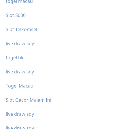
togel macau
Slot 5000
Slot Telkomsel
live draw sdy
togel hk
live draw sdy
Togel Macau
Slot Gacor Malam Ini
live draw sdy
live draw sdy