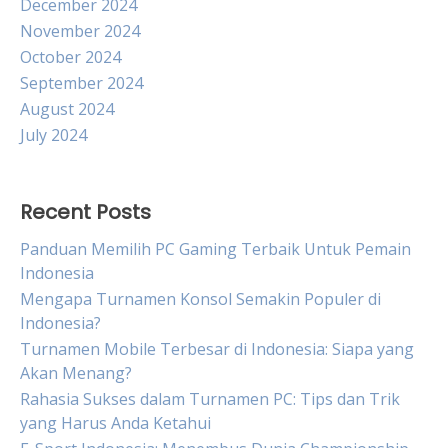
December 2024
November 2024
October 2024
September 2024
August 2024
July 2024
Recent Posts
Panduan Memilih PC Gaming Terbaik Untuk Pemain
Indonesia
Mengapa Turnamen Konsol Semakin Populer di
Indonesia?
Turnamen Mobile Terbesar di Indonesia: Siapa yang
Akan Menang?
Rahasia Sukses dalam Turnamen PC: Tips dan Trik
yang Harus Anda Ketahui