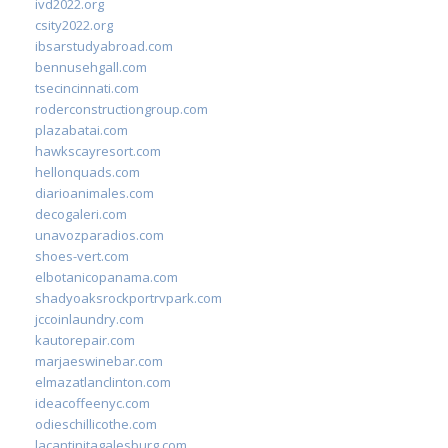
ivd2022.org
csity2022.org
ibsarstudyabroad.com
bennusehgall.com
tsecincinnati.com
roderconstructiongroup.com
plazabatai.com
hawkscayresort.com
hellonquads.com
diarioanimales.com
decogaleri.com
unavozparadios.com
shoes-vert.com
elbotanicopanama.com
shadyoaksrockportrvpark.com
jccoinlaundry.com
kautorepair.com
marjaeswinebar.com
elmazatlanclinton.com
ideacoffeenyc.com
odieschillicothe.com
lacantinitagalesburg.com