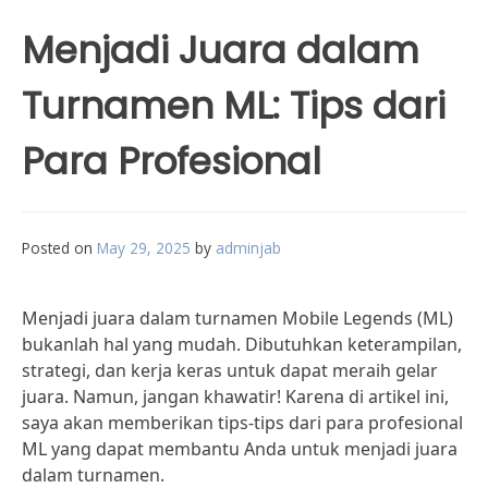
Menjadi Juara dalam
Turnamen ML: Tips dari
Para Profesional
Posted on
May 29, 2025
by
adminjab
Menjadi juara dalam turnamen Mobile Legends (ML)
bukanlah hal yang mudah. Dibutuhkan keterampilan,
strategi, dan kerja keras untuk dapat meraih gelar
juara. Namun, jangan khawatir! Karena di artikel ini,
saya akan memberikan tips-tips dari para profesional
ML yang dapat membantu Anda untuk menjadi juara
dalam turnamen.