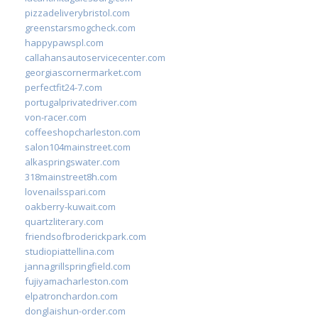
pizzadeliverybristol.com
greenstarsmogcheck.com
happypawspl.com
callahansautoservicecenter.com
georgiascornermarket.com
perfectfit24-7.com
portugalprivatedriver.com
von-racer.com
coffeeshopcharleston.com
salon104mainstreet.com
alkaspringswater.com
318mainstreet8h.com
lovenailsspari.com
oakberry-kuwait.com
quartzliterary.com
friendsofbroderickpark.com
studiopiattellina.com
jannagrillspringfield.com
fujiyamacharleston.com
elpatronchardon.com
donglaishun-order.com